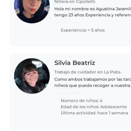
Niñera en Cipolletti
Hola mi nombre es Agustina Jaramil
tengo 23 años Experiencia y referen
meses hasta 12 años. Con mucha predisposición y ganas
de seguir aprendiendo...
Experiencia: > 5 años
Silvia Beatriz
Trabajo de cuidador en La Plata
Como ambos trabajamos por las tar
niñera que pueda recoger a nuestra 
colegio y cuidarla desde las 17:00 has
Buscamos una niñera..
Número de niños: 4
Edad de los niños:
Adolescente
Última actividad: hace 1 semana