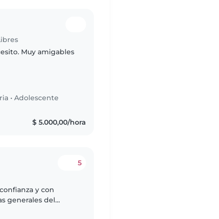
Libres
cesito. Muy amigables
ria
•
Adolescente
$ 5.000,00/hora
5
confianza y con
as generales del
e retire a mi hijo de