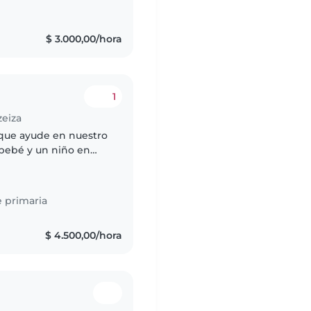
s
$ 3.000,00/hora
1
zeiza
 que ayude en nuestro
bebé y un niño en
ariñoso y con
 primaria
$ 4.500,00/hora