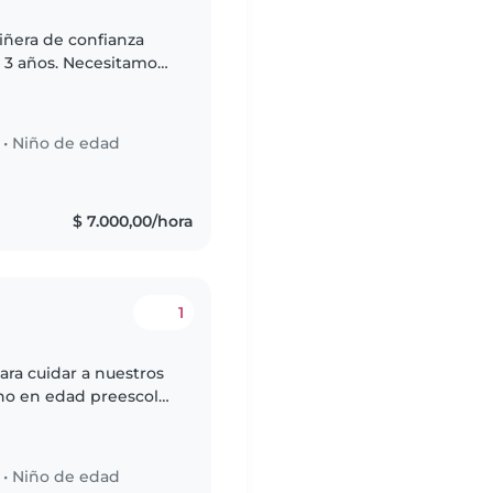
iñera de confianza
e 3 años. Necesitamos
 mascotas y pueda
•
Niño de edad
$ 7.000,00/hora
1
ra cuidar a nuestros
uno en edad preescolar
•
Niño de edad