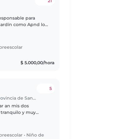
21
responsable para
jardín como Apnd los
preescolar
s
$ 5.000,00/hora
5
Trabajo de cuidador en Rivadavia (Provincia de San Juan)
ar an mis dos
 tranquilo y muy
e y disfrute de pasar
preescolar
•
Niño de