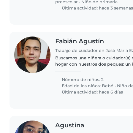
preescolar
•
Niño de primaria
Última actividad: hace 3 semana
Fabián Agustín
Trabajo de cuidador en José María E
Buscamos una niñera o cuidador(a)
hogar con nuestros dos peques: un 
edad escolar. Necesitamos alguien c
experiencia, que se sienta..
Número de niños: 2
Edad de los niños:
Bebé
•
Niño de
Última actividad: hace 6 días
Agustina