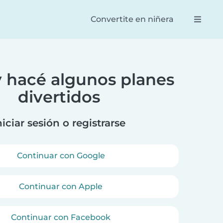
Convertite en niñera
y hacé algunos planes
Reese
Dan
divertidos
n fantástica!
La mejor manera de conectar
¡Un 
eras
a padres y niñeras. Es muy fácil
real
i hija de un
de usar y es una forma
las 
niciar sesión o registrarse
l con ellas.
eficiente y eficaz de reservar
prio
una niñera.
Continuar con Google
Continuar con Apple
Continuar con Facebook