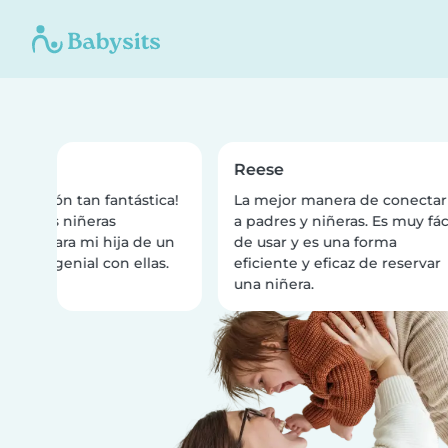
a
Reese
plicación tan fantástica!
La mejor manera de conectar
ré dos niñeras
a padres y niñeras. Es muy fácil
ntes para mi hija de un
de usar y es una forma
a pasó genial con ellas.
eficiente y eficaz de reservar
una niñera.