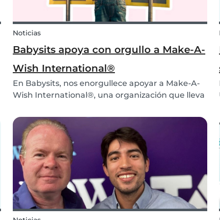
Noticias
Babysits apoya con orgullo a Make-A-
Wish International®
En Babysits, nos enorgullece apoyar a Make-A-
Wish International®, una organización que lleva
más de 45 años haciendo realidad los sueños de
niños con enfermedades graves. 💙