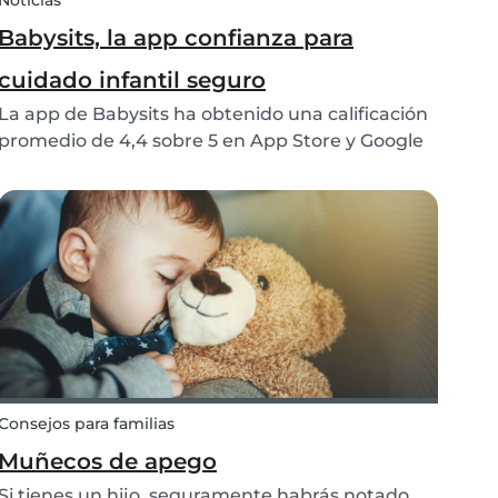
Noticias
Babysits, la app confianza para
cuidado infantil seguro
La app de Babysits ha obtenido una calificación
promedio de 4,4 sobre 5 en App Store y Google
Play, basada en más de 15.000 reseñas y más de
2 millones de descargas. Esto refleja las
experiencias positivas de familias y niñeras de
todo...
Consejos para familias
Muñecos de apego
Si tienes un hijo, seguramente habrás notado