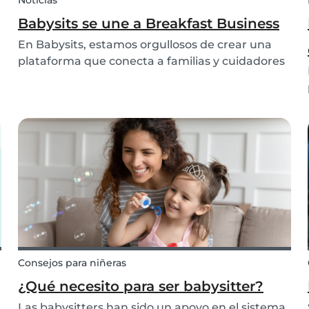
Noticias
Babysits se une a Breakfast Business
En Babysits, estamos orgullosos de crear una
plataforma que conecta a familias y cuidadores
infantiles en todo el mundo de forma segura,
transparente y accesible. Recientemente,
tuvimos la oportunidad de compartir más sobre
nuestro reco...
Consejos para niñeras
¿Qué necesito para ser babysitter?
Las babysitters han sido un apoyo en el sistema