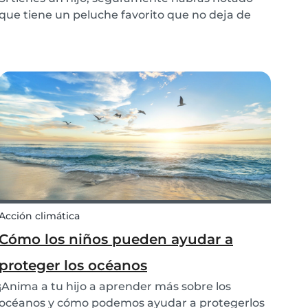
que tiene un peluche favorito que no deja de
llevarlo a todos lados y que no dejaría de llorar si
lo perdiera. Pero te has preguntado ¿Qué
significa este peluche y en qué lo ayuda a tu
hijo? P...
Acción climática
Cómo los niños pueden ayudar a
proteger los océanos
¡Anima a tu hijo a aprender más sobre los
océanos y cómo podemos ayudar a protegerlos