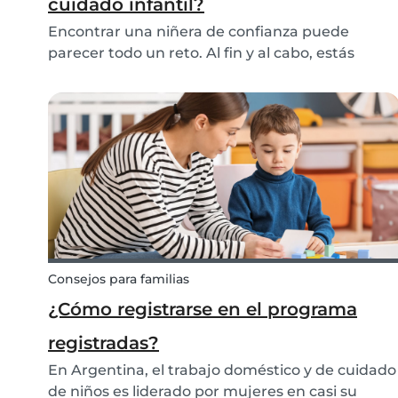
cuidado infantil?
Encontrar una niñera de confianza puede
parecer todo un reto. Al fin y al cabo, estás
dejando a tu(s) hijo(s) al cuidado de otra
persona. Muchas personas encuentran una
niñera a través de su red personal: una vecina,
una sobrina o la hij...
Consejos para familias
¿Cómo registrarse en el programa
registradas?
En Argentina, el trabajo doméstico y de cuidado
de niños es liderado por mujeres en casi su