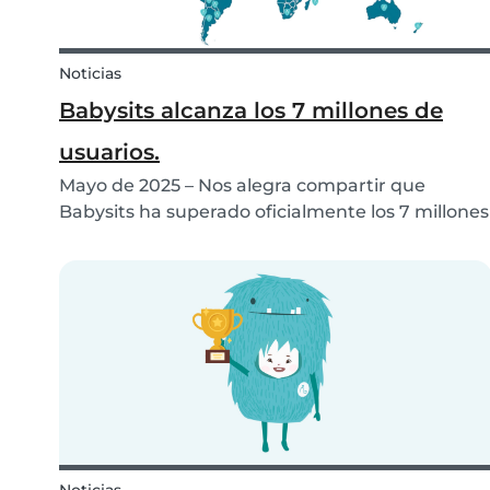
Noticias
Babysits alcanza los 7 millones de
usuarios.
Mayo de 2025 – Nos alegra compartir que
Babysits ha superado oficialmente los 7 millones
de usuarios en todo el mundo. Lo que comenzó
como una pequeña iniciativa local en Róterdam
se ha convertido en una comunidad
internacional activa qu...