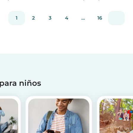
nuevo vocabulario de una manera muy
divertida. Revisá las rimas que hemos creado
1
2
3
4
...
16
para practicar juntos.
 para niños