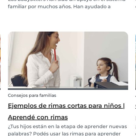
familiar por muchos años. Han ayudado a
muchos padres en apuros y han sido guardianas
de miles de pequeños alrededor del mundo.
¿Estás buscando un nuevo trabajo y te gustan
los niños? ¿O b...
Consejos para familias
Ejemplos de rimas cortas para niños |
Aprendé con rimas
¿Tus hijos están en la etapa de aprender nuevas
palabras? Podés usar las rimas para aprender