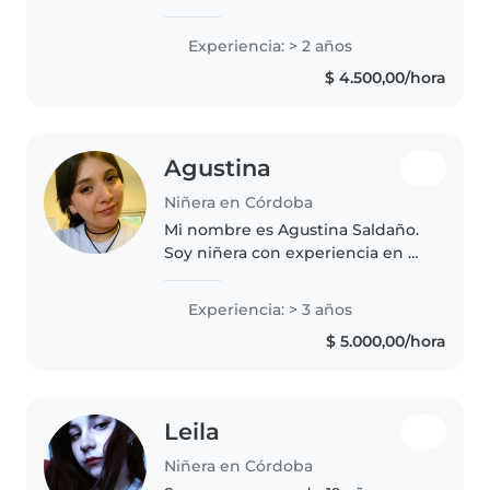
niños pequeños, preescolares y
escolares. Me encanta leer, la
Experiencia: > 2 años
música y los juegos. Me adapto
$ 4.500,00/hora
fácilmente a niños con
necesidades..
Agustina
Niñera en Córdoba
Mi nombre es Agustina Saldaño.
Soy niñera con experiencia en el
cuidado de recién nacidos hasta
niños de 5 años. Me considero
Experiencia: > 3 años
una persona responsable,
$ 5.000,00/hora
paciente y cariñosa. Tengo
experiencia..
Leila
Niñera en Córdoba