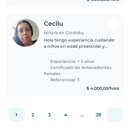
tengo habilidades en..
Cecilu
Niñera en Córdoba
Hola tengo experiencia cuidando
a niños en edad preescolar y
escolar Soy mamá de 3
hijos(10/15/16) Aparte del cuidado
Experiencia: > 3 años
me encanta colaborar con las
Certificado de Antecedentes
tareas domésticas Pueden
Penales
contactarme..
Referencias: 3
$ 4.000,00/hora
1
2
3
4
...
28