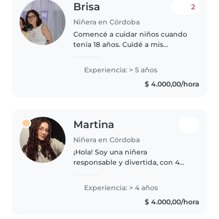
Brisa
2
Niñera en Córdoba
Comencé a cuidar niños cuando
tenía 18 años. Cuidé a mis
sobrinos y a los hijos de mis
vecinos,disfruto trabajar con
Experiencia: > 5 años
niños y me encanta hacer
$ 4.000,00/hora
actividades creativas o
educativas con..
Martina
Niñera en Córdoba
¡Hola! Soy una niñera
responsable y divertida, con 4
años de experiencia cuidando
bebés, niños pequeños y
Experiencia: > 4 años
preescolares. Tengo un título de
$ 4.000,00/hora
Profesora de Nivel Inicial y me
encanta leer..