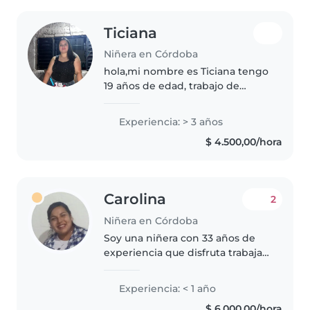
Ticiana
Niñera en Córdoba
hola,mi nombre es Ticiana tengo
19 años de edad, trabajo de
niñera desde mis 17, tengo
experiencia con cuidados en
Experiencia: > 3 años
distintas edades, soy muy
$ 4.500,00/hora
paciente, se cocinar, se diverti,
distraer,..
Carolina
2
Niñera en Córdoba
Soy una niñera con 33 años de
experiencia que disfruta trabajar
con niños. Soy responsable,
creativa y empática. Cuento con
Experiencia: < 1 año
una licenciatura en Nivel Inicial y
$ 6.000,00/hora