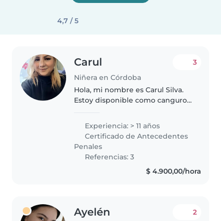
4,7 / 5
Carul
3
Niñera en Córdoba
Hola, mi nombre es Carul Silva.
Estoy disponible como canguro
en Córdoba Capital. Soy una
persona responsable, paciente y
Experiencia: > 11 años
con experiencia en el cuidado de
Certificado de Antecedentes
niños, apoyando en sus rutinas,..
Penales
Referencias: 3
$ 4.900,00/hora
Ayelén
2