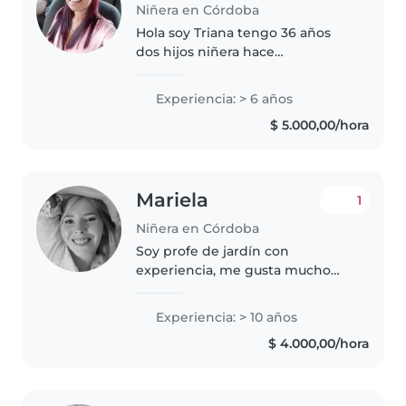
Niñera en Córdoba
Hola soy Triana tengo 36 años
dos hijos niñera hace
Masomenos 6 años cuide niños
de bebés asta los 2 o 3
Experiencia: > 6 años
años..trabajé 10 años de
$ 5.000,00/hora
animadora de fiestas Te go
experiencia y referencias..
Mariela
1
Niñera en Córdoba
Soy profe de jardín con
experiencia, me gusta mucho
trabajar con bebés en lo.posible
Experiencia: > 10 años
$ 4.000,00/hora