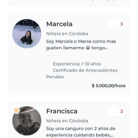
responsable,..
Marcela
3
Niñera en Córdoba
Soy Marcela o Marce como mas
gusten llamarme 😀 tengo
experiencia de 10 años en
cuidado de pequeños de
Experiencia: > 10 años
diferentes edades, pre-
Certificado de Antecedentes
adolescentes y adolescentes.
Penales
Cuento con muy buenas
$ 5.000,00/hora
referencias,..
Francisca
2
Niñera en Córdoba
Soy una canguro con 2 años de
experiencia cuidando bebés,