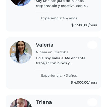
Soy una canguro de 19 años,
responsable y creativa, con 4
años de experiencia cuidando a
niños pequeños y en edad
Experiencia: > 4 años
preescolar. Me encanta hacer
$ 3.500,00/hora
actividades como dibujar, leer,
manualidades..
Valeria
Niñera en Córdoba
Hola, soy Valeria. Me encanta
trabajar con niños y
acompañarlos en sus actividades
diarias. Soy una persona cariñosa,
Experiencia: > 3 años
responsable y paciente, con
$ 4.000,00/hora
mucha vocación para el cuidado
infantil...
Triana