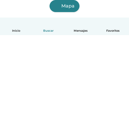
Mapa
Inicio
Buscar
Mensajes
Favoritos
Español
Cómo funciona
Ayuda
Términos y Privacidad
Precios
Datos de la empresa
Babysits para Empresas
Normas de la comunidad