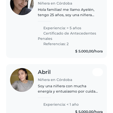
Niñera en Córdoba
Hola familias! me llamo Ayelén,
tengo 25 años, soy una niñera
responsable y comprometida
con el desarrollo saludable de
Experiencia: > 5 años
cada niño/a, fomentando el
Certificado de Antecedentes
juego, la creatividad y el
Penales
aprendizaje..
Referencias: 2
$ 5.000,00/hora
Abril
Niñera en Córdoba
Soy una niñera con mucha
energía y entusiasmo por cuidar
a los niños. Aunque no tengo
experiencia laboral, he crecido
Experiencia: < 1 año
rodeada de familiares más
$ 5.000,00/hora
jóvenes y he aprendido a ser