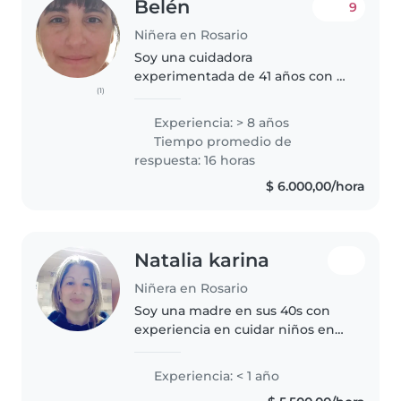
Belén
9
Niñera en Rosario
Soy una cuidadora
experimentada de 41 años con 8
(1)
años de experiencia trabajando
con bebés, niños pequeños y
Experiencia: > 8 años
preescolares. Soy responsable,
Tiempo promedio de
paciente y empática, y disfruto
respuesta: 16 horas
mucho de..
$ 6.000,00/hora
Natalia karina
Niñera en Rosario
Soy una madre en sus 40s con
experiencia en cuidar niños en
edad escolar. Me encanta
dibujar, leer cuentos, hacer
Experiencia: < 1 año
manualidades y jugar con los