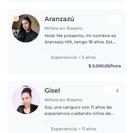
actividades y juegos que..
Aranzazú
Niñera en Rosario
Hola! Me presento, mi nombre es
Aranzazú Hilt, tengo 18 años. Este
año comienzo a estudiar
Psicología en la UNR y soy de
Experiencia: > 3 años
Entre Ríos. He tenido
$ 5.000,00/hora
experiencias con mis hermanos
y trabajos..
Gisel
3
Niñera en Rosario
Soy una canguro con 11 años de
experiencia cuidando niños de
todas las edades. Me encanta
organizar actividades divertidas
Experiencia: > 11 años
como juegos, manualidades o