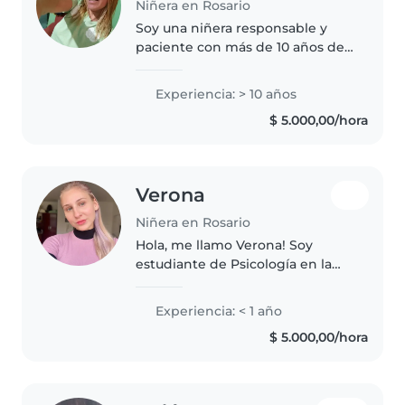
Niñera en Rosario
Soy una niñera responsable y
paciente con más de 10 años de
experiencia cuidando bebés y
niños pequeños. Me encanta leer
Experiencia: > 10 años
cuentos, jugar y dibujar con los
$ 5.000,00/hora
niños. Además, me siento
cómoda..
Verona
Niñera en Rosario
Hola, me llamo Verona! Soy
estudiante de Psicología en la
UNR, y busco trabajo como
niñera dentro de la ciudad de
Experiencia: < 1 año
Rosario. Me gustan mucho los
$ 5.000,00/hora
chicos, tengo experiencia
cuidando niños..