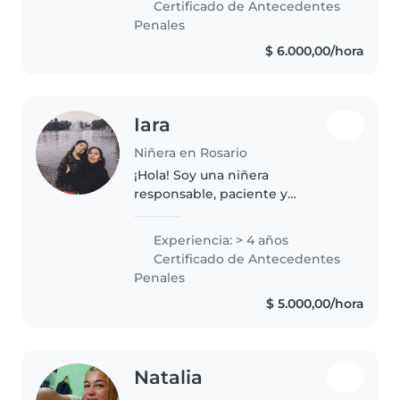
Certificado de Antecedentes
cuentos. Preparo comidas
Penales
sencillas..
$ 6.000,00/hora
Iara
Niñera en Rosario
¡Hola! Soy una niñera
responsable, paciente y
empática en sus 20s con 4 años
de experiencia cuidando
Experiencia: > 4 años
adolescentes. Me encanta
Certificado de Antecedentes
leerles, dibujar y ayudar con sus
Penales
tareas. Actualmente,..
$ 5.000,00/hora
Natalia