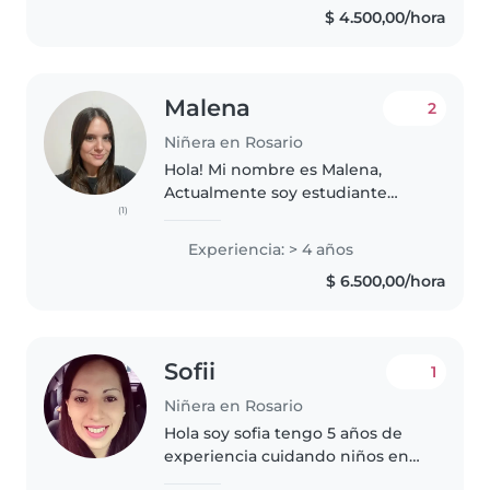
$ 4.500,00/hora
formación..
Malena
2
Niñera en Rosario
Hola! Mi nombre es Malena,
Actualmente soy estudiante
(1)
avanzada de Psicología. Cuento
con tres años de experiencia en
Experiencia: > 4 años
el cuidado de niños, habiendo
$ 6.500,00/hora
trabajado con niños de 2, 5, 9 y..
Sofii
1
Niñera en Rosario
Hola soy sofia tengo 5 años de
experiencia cuidando niños en
edad escolar. Soy una persona