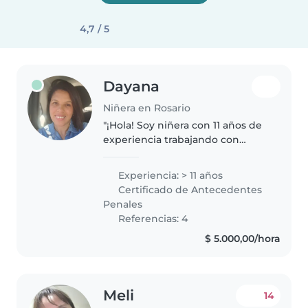
4,7 / 5
Dayana
Niñera en Rosario
"¡Hola! Soy niñera con 11 años de
experiencia trabajando con
niños en edad escolar. Tengo 45
años, soy una persona
Experiencia: > 11 años
responsable, divertida y muy con
Certificado de Antecedentes
el título de licenciada en
Penales
Educación..
Referencias: 4
$ 5.000,00/hora
Meli
14