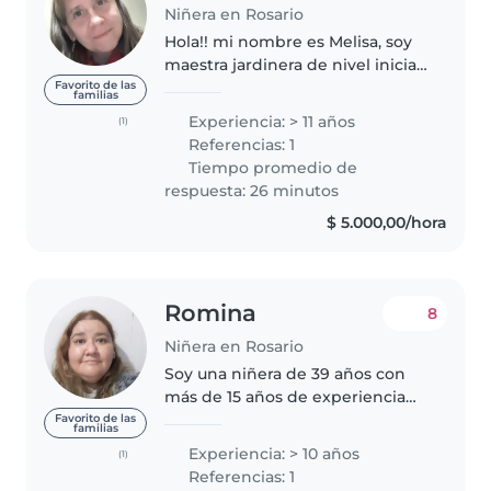
Niñera en Rosario
Hola!! mi nombre es Melisa, soy
maestra jardinera de nivel inicial.
Tengo 51 años trabaje en jardín
Favorito de las
familias
de infantes particular en sala de
Experiencia: > 11 años
(1)
3 y 4 años. Este trabajo lo tuve
Referencias: 1
que dejar en..
Tiempo promedio de
respuesta: 26 minutos
$ 5.000,00/hora
Romina
8
Niñera en Rosario
Soy una niñera de 39 años con
más de 15 años de experiencia
cuidando niños de todas las
Favorito de las
familias
edades, desde bebés hasta
Experiencia: > 10 años
(1)
adolescentes. Hablo español e
Referencias: 1
inglés con fluidez. Tengo