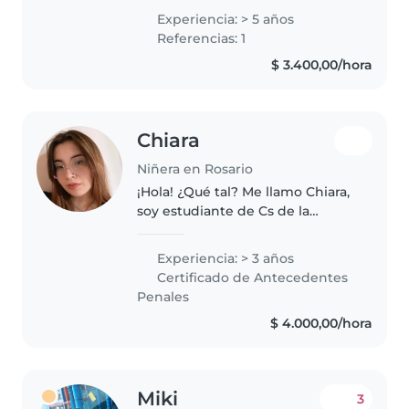
responsable, amigable y
Experiencia: > 5 años
empática que disfruta jugando
Referencias: 1
con los niños. Estoy cómoda
$ 3.400,00/hora
realizando..
Chiara
Niñera en Rosario
¡Hola! ¿Qué tal? Me llamo Chiara,
soy estudiante de Cs de la
Educación y busco sustentar mis
estudios ofreciéndome como
Experiencia: > 3 años
niñera. Cuento con experiencia y
Certificado de Antecedentes
una amplia disponibilidad
Penales
horaria,..
$ 4.000,00/hora
Miki
3