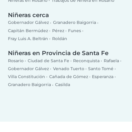
Niñeras en Rosario
Trabajos de Niñera en Rosario
Niñeras cerca
Gobernador Gálvez
Granadero Baigorria
Capitán Bermúdez
Pérez
Funes
Fray Luis A. Beltrán
Roldán
Niñeras en Provincia de Santa Fe
Rosario
Ciudad de Santa Fe
Reconquista
Rafaela
Gobernador Gálvez
Venado Tuerto
Santo Tomé
Villa Constitución
Cañada de Gómez
Esperanza
Granadero Baigorria
Casilda