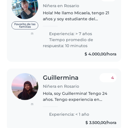
Niñera en Rosario
Hola! Me llamo Micaela, tengo 21
años y soy estudiante del
profesorado de educación inicial.
Favorito de las
familias
Me encanta pasar tiempo con
Experiencia: > 7 años
(1)
niños y enseñar. He trabajado
Tiempo promedio de
con niños de casi todas las..
respuesta: 10 minutos
$ 4.000,00/hora
Guillermina
4
Niñera en Rosario
Hola, soy Guillermina! Tengo 24
años. Tengo experiencia en
(1)
ciudados de niños. Soy
divertida,paciente y sobre todo
Experiencia: < 1 año
amigable. Me gusta que
$ 3.500,00/hora
podamos hacer muchas