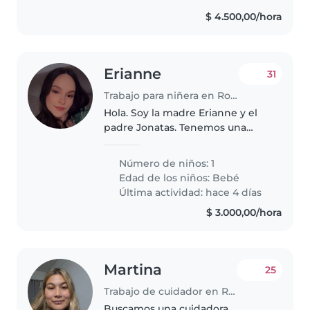
$ 4.500,00/hora
Erianne
31
Trabajo para niñera en Rosario
Hola. Soy la madre Erianne y el
padre Jonatas. Tenemos una
bebé de tres meses y estamos
buscando una persona
Número de niños: 1
responsable y paciente para
Edad de los niños:
Bebé
cuidarla en los horarios que
Última actividad: hace 4 días
estamos cursando..
$ 3.000,00/hora
Martina
25
Trabajo de cuidador en Rosario
Buscamos una cuidadora