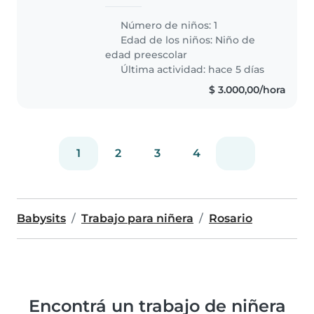
habituales son trabajo de ambos
padres y la niña que va a la
Número de niños: 1
escuela de mañana, desde las 8
Edad de los niños:
Niño de
horas hasta el mediodía. El
edad preescolar
ingreso..
Última actividad: hace 5 días
$ 3.000,00/hora
1
2
3
4
Babysits
Trabajo para niñera
Rosario
Encontrá un trabajo de niñera