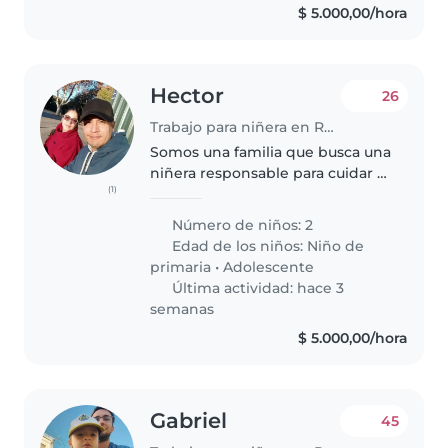
$ 5.000,00/hora
Hector
26
Trabajo para niñera en Rosario
Somos una familia que busca una
niñera responsable para cuidar a
(1)
nuestros dos hijos, un niño en
edad escolar y un adolescente.
Número de niños: 2
Nuestros hijos son charlatanes,
Edad de los niños:
Niño de
enérgicos y creativos...
primaria
•
Adolescente
Última actividad: hace 3
semanas
$ 5.000,00/hora
Gabriel
45