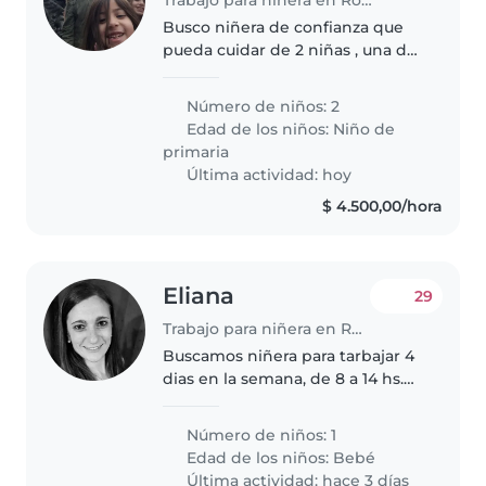
Busco niñera de confianza que
pueda cuidar de 2 niñas , una de
7 años y otra de 11 años. Que se
sienta cómoda con las mascotas
Número de niños: 2
y con algunas tareas domésticas.
Edad de los niños:
Niño de
No dudes en ponerte..
primaria
Última actividad: hoy
$ 4.500,00/hora
Eliana
29
Trabajo para niñera en Rosario
Buscamos niñera para tarbajar 4
dias en la semana, de 8 a 14 hs.
Se trata de cuidar a mi bebe de
15 meses, mientras yo trabajo en
Número de niños: 1
casa. solo hay que encargarse del
Edad de los niños:
Bebé
bebe, no hay que..
Última actividad: hace 3 días