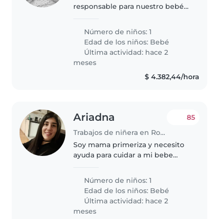
responsable para nuestro bebé
de 1 año, que es muy hablador,
curioso e inteligente.
Número de niños: 1
Necesitamos a alguien que se
Edad de los niños:
Bebé
sienta cómodo con las mascotas
Última actividad: hace 2
y que..
meses
$ 4.382,44/hora
Ariadna
85
Trabajos de niñera en Rosario
Soy mama primeriza y necesito
ayuda para cuidar a mi bebe
recien nacido, seria de 18hs a 00,
los dias de semana solamente.
Número de niños: 1
Vivo en rosario, zona centro.
Edad de los niños:
Bebé
Última actividad: hace 2
meses