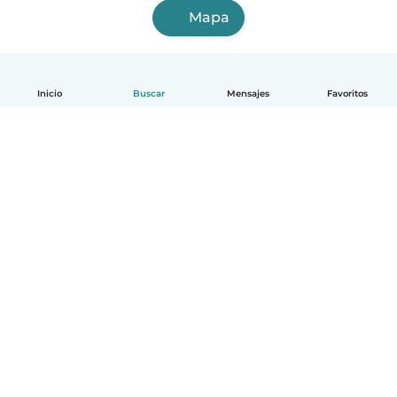
Mapa
Inicio
Buscar
Mensajes
Favoritos
Español
Cómo funciona
Ayuda
Términos y Privacidad
Precios
Datos de la empresa
Babysits para Empresas
Normas de la comunidad