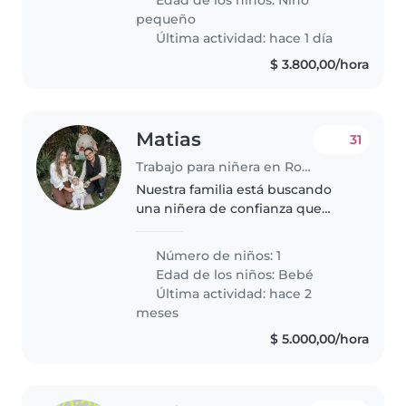
hasta las 13 hrs en zona..
pequeño
Última actividad: hace 1 día
$ 3.800,00/hora
Matias
31
Trabajo para niñera en Rosario
Nuestra familia está buscando
una niñera de confianza que
pueda cuidar de nuestros dos
hijos, uno de 1 año y otro de 3
Número de niños: 1
años. Necesitamos una niñera
Edad de los niños:
Bebé
que se sienta cómoda con las
Última actividad: hace 2
mascotas..
meses
$ 5.000,00/hora