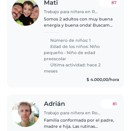
Mati
87
Trabajo para niñera en Rosario
Somos 2 adultos con muy buena
energía y buena onda! Buscamos
una niñera confiable! Para cuidar
a nuestro hijo de 3 años !
Número de niños: 1
Trabajamos desde casa, por lo q
Edad de los niños:
Niño
muchas veces vamos a
pequeño
•
Niño de edad
compartir..
preescolar
Última actividad: hace 2
meses
$ 4.000,00/hora
Adrián
81
Trabajo para niñera en Rosario
Familia conformada por el padre,
madre e hija. Las rutinas