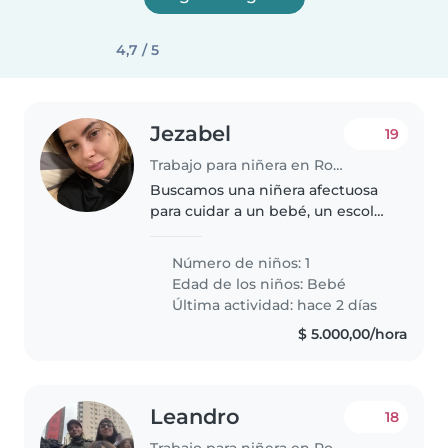
4,7 / 5
Jezabel
19
Trabajo para niñera en Rosario
Buscamos una niñera afectuosa
para cuidar a un bebé, un escolar
y un adolescente. Debe ser
responsable con mascotasy
Número de niños: 1
tareas hogareñas. Contactanos si
Edad de los niños:
Bebé
tenés experiencia y ganas de
Última actividad: hace 2 días
compartir..
$ 5.000,00/hora
Leandro
18
Trabajo para niñera en Rosario