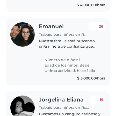
$ 4.000,00/hora
Emanuel
26
Trabajo para niñera en Rosario
Nuestra familia está buscando
un/a niñera de confianza que
pueda cuidar de nuestro hijo de
menos de 4 meses. Necesitamos
Número de niños: 1
alguien que se sienta cómodo/a
Edad de los niños:
Bebé
con mascotas, cocinar y realizar..
Última actividad: hace 1 día
$ 3.000,00/hora
Jorgelina Eliana
19
Trabajo para niñera en Rosario
Buscamos un canguro cariñoso y