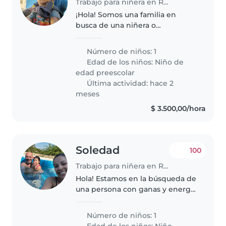
Trabajo para niñera en Rosario
¡Hola! Somos una familia en
busca de una niñera o
cuidador(a) que pueda cuidar a
nuestro hijo, un niño de
Número de niños: 1
preescolar amigable, tranquilo y
Edad de los niños:
Niño de
creativo. Nos encantaría alguien
edad preescolar
que se sienta..
Última actividad: hace 2
meses
$ 3.500,00/hora
Soledad
100
Trabajo para niñera en Rosario
Hola! Estamos en la búsqueda de
una persona con ganas y energía
para el cuidado de nuestra hija
de 4 años, no tenemos mascotas.
Número de niños: 1
El horario es desde las 7 AM
Edad de los niños:
Niño