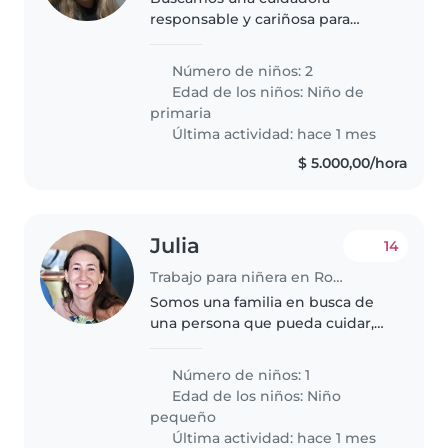
responsable y cariñosa para
nuestros dos hijas en edad
escolar. Son niñas amigables,
Número de niños: 2
independientes y tranquilas. Nos
Edad de los niños:
Niño de
encantaría alguien que pueda
primaria
ayudar con..
Última actividad: hace 1 mes
$ 5.000,00/hora
Julia
14
Trabajo para niñera en Rosario
Somos una familia en busca de
una persona que pueda cuidar,
jugar, explorar y crecer con
nuestro hijo de 2 años. También
Número de niños: 1
necesitamos que gestione el
Edad de los niños:
Niño
reseteo hogareño diario.
pequeño
Valoramos..
Última actividad: hace 1 mes