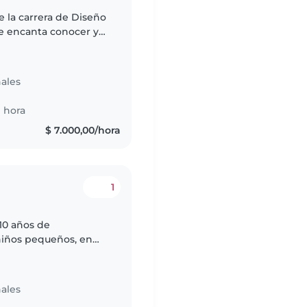
e la carrera de Diseño
me encanta conocer y
ales
 hora
$ 7.000,00/hora
1
10 años de
niños pequeños, en
centes. Soy una
ales