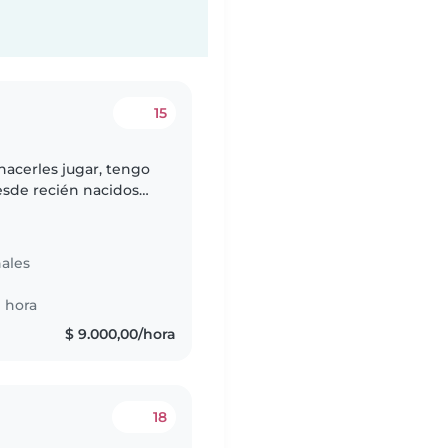
15
hacerles jugar, tengo
esde recién nacidos
ainer especializada en
ales
 hora
$ 9.000,00/hora
18