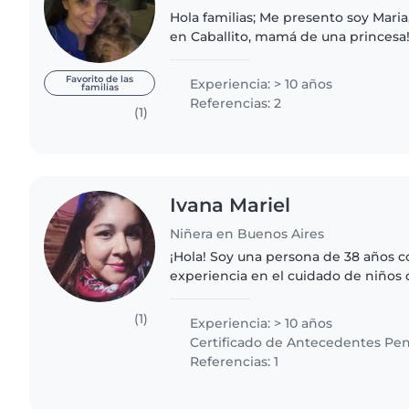
Hola familias; Me presento soy Maria
en Caballito, mamá de una princesa!
sus hijos lo siento plenamente como
Cuento con..
Favorito de las
Experiencia: > 10 años
familias
Referencias: 2
(1)
Ivana Mariel
Niñera en Buenos Aires
¡Hola! Soy una persona de 38 años 
experiencia en el cuidado de niños 
desde bebés hasta niños en etapa p
ese tiempo trabajé..
(1)
Experiencia: > 10 años
Certificado de Antecedentes Pen
Referencias: 1