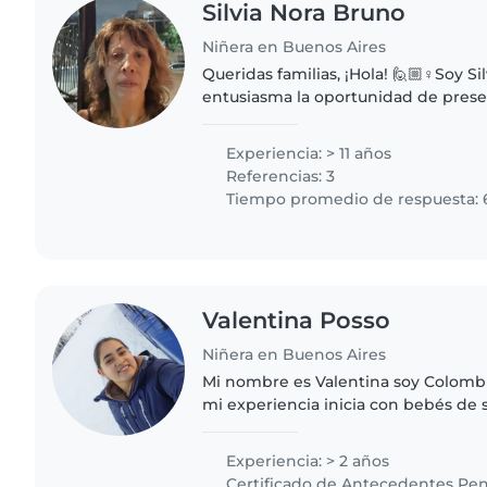
Silvia Nora Bruno
Niñera en Buenos Aires
Queridas familias, ¡Hola! 🙋🏼♀️Soy Silvia Bruno y me
entusiasma la oportunidad de pre
próxima niñera. Soy una persona ené
muy responsable, con un amor..
Experiencia: > 11 años
Referencias: 3
Tiempo promedio de respuesta: 
Valentina Posso
Niñera en Buenos Aires
Mi nombre es Valentina soy Colombi
mi experiencia inicia con bebés de 
pasar de mi tiempo con los niños po
forma de ver el..
Experiencia: > 2 años
Certificado de Antecedentes Pen