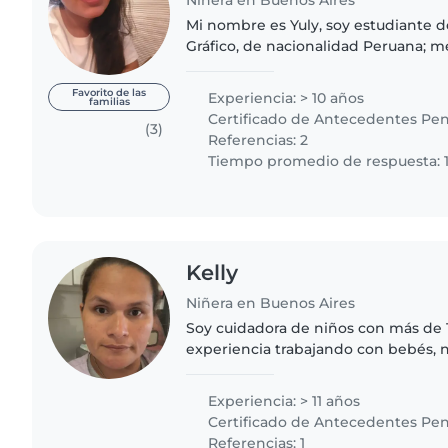
Mi nombre es Yuly, soy estudiante d
Gráfico, de nacionalidad Peruana; 
compartir con otras culturas. Soy una persona que le
gusta asumir..
Favorito de las
Experiencia: > 10 años
familias
Certificado de Antecedentes Pen
(3)
Referencias: 2
Tiempo promedio de respuesta: 1
Kelly
Niñera en Buenos Aires
Soy cuidadora de niños con más de 
experiencia trabajando con bebés, 
edad escolar, preescolares y adoles
persona responsable, creativa y..
Experiencia: > 11 años
Certificado de Antecedentes Pen
Referencias: 1