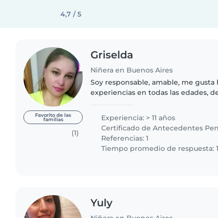
4,7 / 5
Griselda
Niñera en Buenos Aires
Soy responsable, amable, me gusta 
experiencias en todas las edades, d
hasta adolescentes! Soy personal tr
entrenamiento..
Favorito de las
Experiencia: > 11 años
familias
Certificado de Antecedentes Pen
(1)
Referencias: 1
Tiempo promedio de respuesta: 1
Yuly
Niñera en Buenos Aires