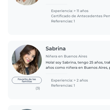
estimulación temprana de niños desd
edad escolar. Responsable,..
Experiencia: > 11 años
Certificado de Antecedentes Pen
Referencias: 1
Sabrina
Niñera en Buenos Aires
Hola! soy Sabrina, tengo 25 años, tr
años como niñera en Buenos Aires,
experiencias anteriores mientras es
disfruto mucho jugar con los..
Favorito de las
Experiencia: > 2 años
familias
Referencias: 1
(3)