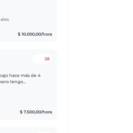
e los 15 días hasta
ales
$ 10.000,00/hora
28
abajo hace más de 4
 pero tengo
taba en mí país y
$ 7.500,00/hora