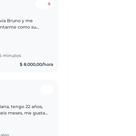
4
sentarme como su
rgica, divertida y
6 minutos
$ 8.000,00/hora
ana, tengo 22 años,
seis meses, me gusta
r su creatividad y
ales