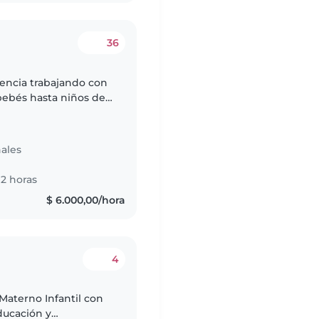
36
iencia trabajando con
bebés hasta niños de
 calmada, amigable y
ales
2 horas
$ 6.000,00/hora
4
 Materno Infantil con
ducación y