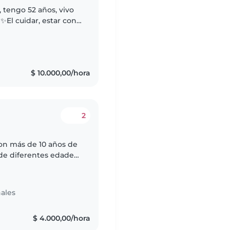
, tengo 52 años, vivo
✨El cuidar, estar con
 mis hijos propios.🤍
$ 10.000,00/hora
2
con más de 10 años de
de diferentes edades,
reescolar. Durante
ales
$ 4.000,00/hora