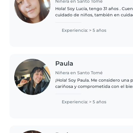
Niñera en Santo Tomé
Hola! Soy Lucía, tengo 31 años . Cue
cuidado de niños, también en cuid
múltiples discapacidades y adultos 
soy ordenada..
Experiencia: > 5 años
Paula
Niñera en Santo Tomé
¡Hola! Soy Paula. Me considero una 
cariñosa y comprometida con el bien
Actualmente estoy cursando la carr
Educación Primaria,..
Experiencia: > 5 años