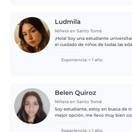
Ludmila
Niñera en Santo Tomé
¡Hola! Soy una estudiante universita
el cuidado de niños de todas las ed
dibujar, leer cuentos, hacer manuali
niños. También..
Experiencia: > 1 año
Belen Quiroz
Niñera en Santo Tomé
Soy estudiante, estoy en busca de t
mejor opción, me llevo muy bien con
tareas domésticas, cocinar, estudie
con tareas..
Experiencia: < 1 año