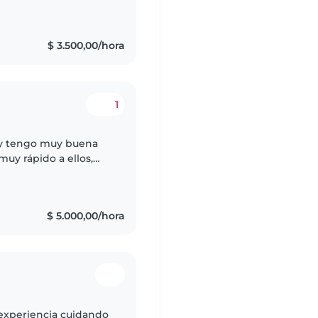
os), también trabajé
$ 3.500,00/hora
1
 y tengo muy buena
uy rápido a ellos,
sponibilidad. tuve
$ 5.000,00/hora
 experiencia cuidando