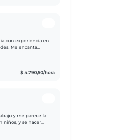
ria con experiencia en
ades. Me encanta
dades y jugar con los
$ 4.790,50/hora
rabajo y me parece la
 niños, y se hacer
 inglés y puedo ayudar