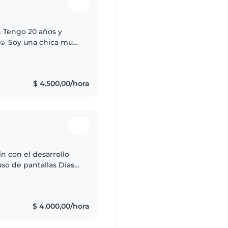
 Tengo 20 años y
 ☺️ Soy una chica muy
♡ Me gusta que sean
$ 4.500,00/hora
ín con el desarrollo
uso de pantallas Días y
$ 4.000,00/hora