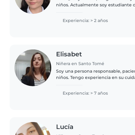
niños. Actualmente soy estudiante 
Siempre conecté muy bien con los c
cómodos conmigo y..
Experiencia: > 2 años
Elisabet
Niñera en Santo Tomé
Soy una persona responsable, pacien
niños. Tengo experiencia en su cuid
acompañarlos en sus actividades diar
aprendizaje. Me caracterizo..
Experiencia: > 7 años
Lucía