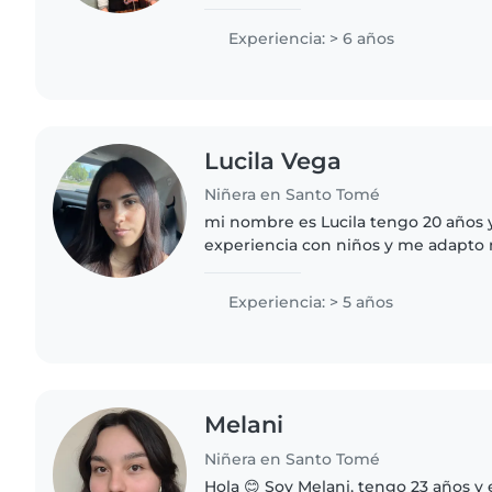
de niños (hermanos,primos, conocid
de maestra particular..
Experiencia: > 6 años
Lucila Vega
Niñera en Santo Tomé
mi nombre es Lucila tengo 20 años
experiencia con niños y me adapto m
tengo diferencias horarias para la di
varias experiencias..
Experiencia: > 5 años
Melani
Niñera en Santo Tomé
Hola 😊 Soy Melani, tengo 23 años y