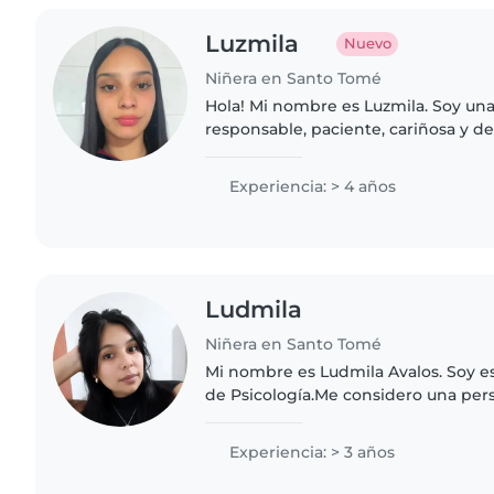
Luzmila
Nuevo
Niñera en Santo Tomé
Hola! Mi nombre es Luzmila. Soy un
responsable, paciente, cariñosa y d
experiencia cuidando niños de dife
disfruto mucho acompañarlos en su.
Experiencia: > 4 años
Ludmila
Niñera en Santo Tomé
Mi nombre es Ludmila Avalos. Soy es
de Psicología.Me considero una per
paciente, cariñosa y comprometida 
los niños. Tengo..
Experiencia: > 3 años