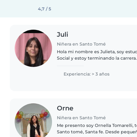
4,7 / 5
Juli
Niñera en Santo Tomé
Hola mi nombre es Julieta, soy estu
Social y estoy terminando la carrera
de trabajo con niños en centros de a
funcionan como..
Experiencia: > 3 años
Orne
Niñera en Santo Tomé
Me presento soy Ornella Tomarelli, 
Santo tomé, Santa fe. Desde pequeñ