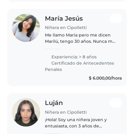
María Jesús
Niñera en Cipolletti
Me llamo María pero me dicen
Marilú, tengo 30 años. Nunca me
faltan hojas para dibujar, ideas
locas para crear y muchísima
Experiencia: > 8 años
predisposición para escuchar las
Certificado de Antecedentes
historias más fantásticas..
Penales
$ 6.000,00/hora
Luján
Niñera en Cipolletti
¡Hola! Soy una niñera joven y
entusiasta, con 3 años de
experiencia cuidando niños en