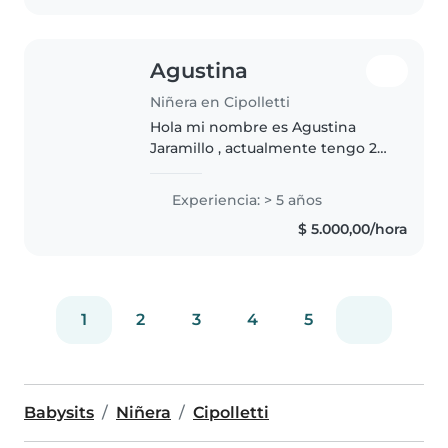
Agustina
Niñera en Cipolletti
Hola mi nombre es Agustina
Jaramillo , actualmente tengo 23
años Experiencia y referencias.
Niños desde 3 meses hasta 12
Experiencia: > 5 años
años. Con mucha predisposición
$ 5.000,00/hora
y ganas de seguir aprendiendo...
1
2
3
4
5
Babysits
Niñera
Cipolletti