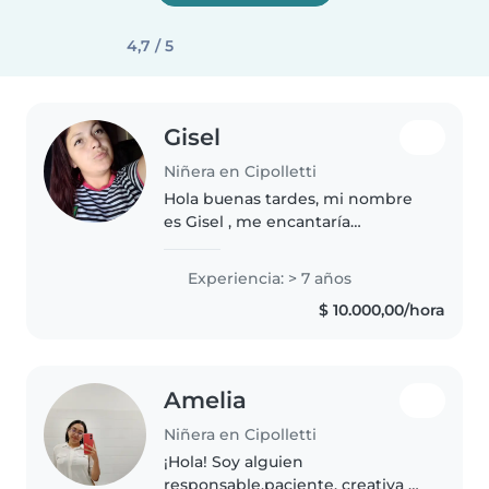
4,7 / 5
Gisel
Niñera en Cipolletti
Hola buenas tardes, mi nombre
es Gisel , me encantaría
encontrar trabajo de niñera y
empleadas domésticas, mi
Experiencia: > 7 años
objetivo es llegar a un hogar y
$ 10.000,00/hora
dar lo mejor de mi , tengo
experiencia..
Amelia
Niñera en Cipolletti
¡Hola! Soy alguien
responsable,paciente, creativa y