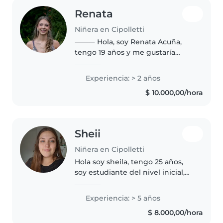
Renata
Niñera en Cipolletti
⸻ Hola, soy Renata Acuña,
tengo 19 años y me gustaría
trabajar como niñera. Me
encanta cuidar chicos porque
Experiencia: > 2 años
disfruto jugar con ellos, ayudarlos
$ 10.000,00/hora
en lo que necesiten y
acompañarlos..
Sheii
Niñera en Cipolletti
Hola soy sheila, tengo 25 años,
soy estudiante del nivel inicial,
soy maestra de jardin maternal y
estoy en busca de trabajo. Tengo
Experiencia: > 5 años
experiencia con bebés y niños/as
$ 8.000,00/hora
hasta los 10 años.