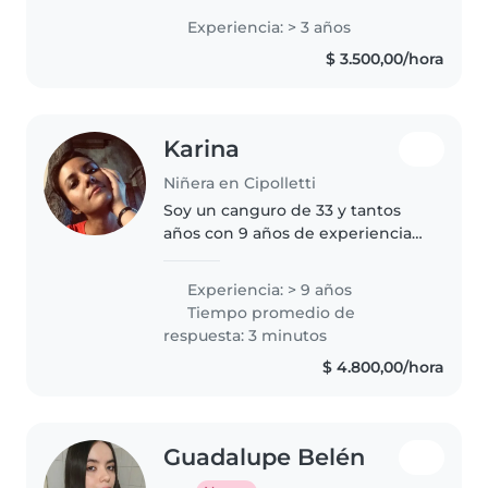
edad de preescolar y primaria.
Experiencia: > 3 años
Me encanta dibujar, jugar y
$ 3.500,00/hora
ayudar con las tareas. Soy
paciente,..
Karina
Niñera en Cipolletti
Soy un canguro de 33 y tantos
años con 9 años de experiencia
cuidando bebés y niños de
primaria. Tengo estudios
Experiencia: > 9 años
terciarios y estoy certificado en
Tiempo promedio de
primeros auxilios. Me destaco
respuesta: 3 minutos
por..
$ 4.800,00/hora
Guadalupe Belén