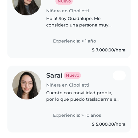
Nuevo
Niñera en Cipolletti
Hola! Soy Guadalupe. Me
considero una persona muy
responsable, paciente y
dedicada. Cuento con
Experiencia: < 1 año
experiencia cuidando a una nena
$ 7.000,00/hora
desde su primer año de vida,
acompañando sus rutinas,..
Sarai
Nuevo
Niñera en Cipolletti
Cuento con movilidad propia,
por lo que puedo trasladarme en
Cipolletti, Neuquén, Allen y
General Roca sin inconvenientes.
Experiencia: > 10 años
Soy muy responsable y puntual.
$ 5.000,00/hora
Cursos de RCP y conocimientos..