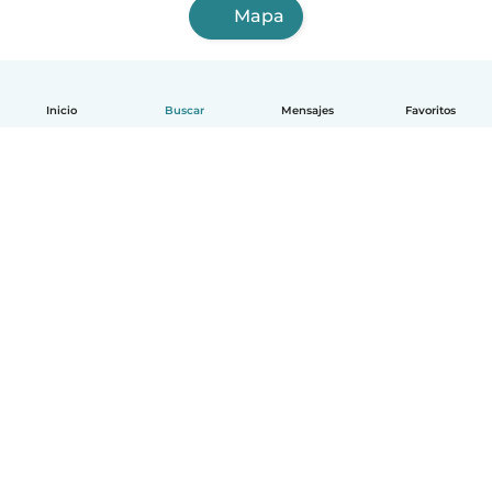
Mapa
Inicio
Buscar
Mensajes
Favoritos
Español
Cómo funciona
Ayuda
Términos y Privacidad
Precios
Datos de la empresa
Babysits para Empresas
Normas de la comunidad