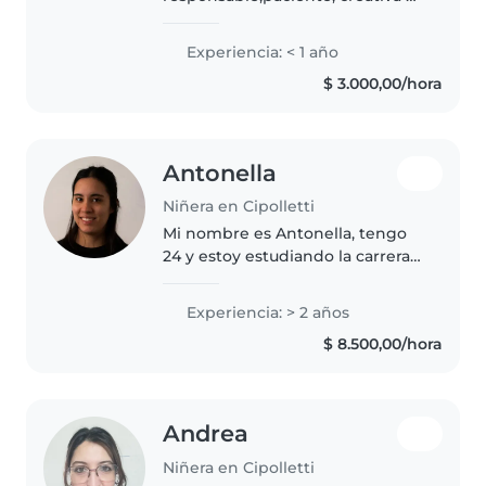
tranquila, que adora trabajar con
niños. Actualmente estoy en mi
Experiencia: < 1 año
primer año de universidad.
$ 3.000,00/hora
Puedo cocinar, ayudar con tareas
domésticas..
Antonella
Niñera en Cipolletti
Mi nombre es Antonella, tengo
24 y estoy estudiando la carrera
de Psicología. Tengo experiencia
cuidando niños y los ultimos dos
Experiencia: > 2 años
años trabajé en un salón
$ 8.500,00/hora
comunitario dando clases de..
Andrea
Niñera en Cipolletti