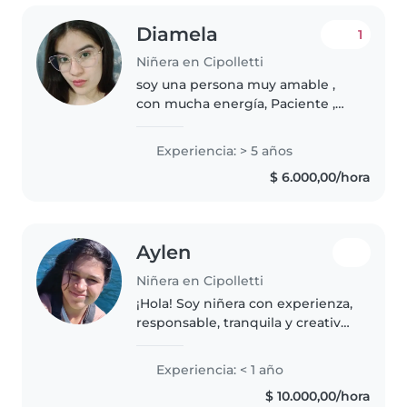
Diamela
1
Niñera en Cipolletti
soy una persona muy amable ,
con mucha energía, Paciente ,
Sentido de la diversión,con
mucha creatividad e
Experiencia: > 5 años
imaginación ,tengo habilidades
$ 6.000,00/hora
interpersonales y comunicativas,
tengo Conocimientos..
Aylen
Niñera en Cipolletti
¡Hola! Soy niñera con experienza,
responsable, tranquila y creativa.
Estoy estudiando un Profesorado
de nivel inicial y me encanta
Experiencia: < 1 año
trabajar con niños de todas las
$ 10.000,00/hora
edades. Puedo leer..