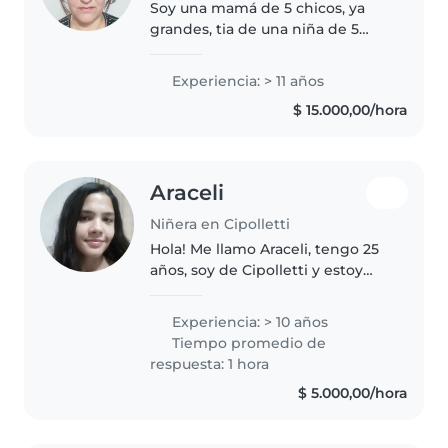
Soy una mamá de 5 chicos, ya
grandes, tia de una niña de 5
años. Tengo mucha experiencia
en cuidado de niños, soy
Experiencia: > 11 años
paciente, creativa y tengo
$ 15.000,00/hora
mucha afinidad con niños, y
problemática..
Araceli
Niñera en Cipolletti
Hola! Me llamo Araceli, tengo 25
años, soy de Cipolletti y estoy
buscado trabajo de niñera. Estoy
disponible a la mañana hasta el
Experiencia: > 10 años
mediodía de lunes a viernes.
Tiempo promedio de
Desde los 14 años cuide..
respuesta: 1 hora
$ 5.000,00/hora