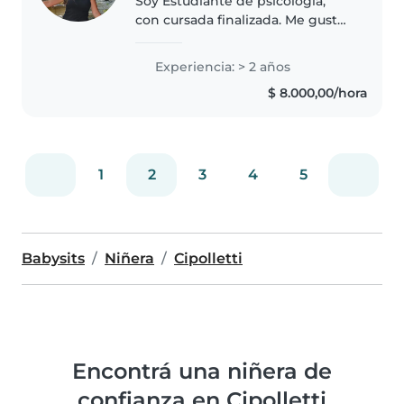
Soy Estudiante de psicología,
con cursada finalizada. Me gusta
mucho trabajar en el cuidado de
niños, me considero una persona
Experiencia: > 2 años
responsable, amable, creativa y
$ 8.000,00/hora
proactiva. Me gusta mucho..
1
2
3
4
5
Babysits
Niñera
Cipolletti
Encontrá una niñera de
confianza en Cipolletti