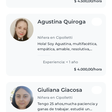
$ 4.500,00/hora
cuidarlos y pasar tiempo con..
Agustina Quiroga
Niñera en Cipolletti
Hola! Soy Agustina, multifacética,
empática, amable, resolutiva,
honesta y cuidadosa. Estudiante
de medicina, cuento con
Experiencia: < 1 año
experiencia en el cuidado de
$ 4.000,00/hora
niños, trabajé en jardín
maternal..
Giuliana Giacosa
Niñera en Cipolletti
Tengo 25 años,mucha paciencia y
ganas de trabajar. estudié un