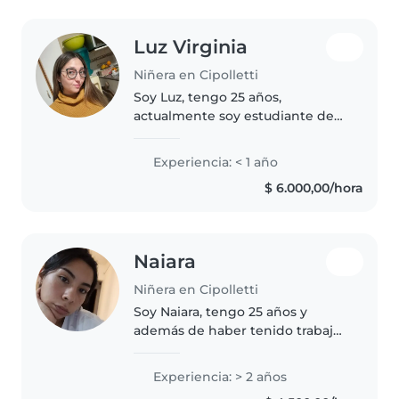
Luz Virginia
Niñera en Cipolletti
Soy Luz, tengo 25 años,
actualmente soy estudiante de
psicopedagogia y hace mas de
10 años que participó de un
Experiencia: < 1 año
grupo llamado Exploradores, alli
$ 6.000,00/hora
mismo soy animadora de chicos
y chicas..
Naiara
Niñera en Cipolletti
Soy Naiara, tengo 25 años y
además de haber tenido trabajos
como niñera tengo tres sobrinxs
que amo muchísimo. Al trabajar
Experiencia: > 2 años
con niñxs siempre pienso en