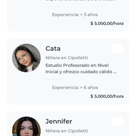
desde pequeños hasta edad
escolar. Me encanta dibujar,
Experiencia: > 3 años
jugar con música y jugar. Soy
$ 5.000,00/hora
responsable, divertida y muy
paciente. Ofrezco..
Cata
Niñera en Cipolletti
Estudio Profesorado en Nivel
Inicial y ofrezco cuidado cálido y
seguro a niños de todas las
edades. Con 6 años de
Experiencia: > 6 años
experiencia, más habilidades en
$ 5.000,00/hora
artes, música y ayuda escolar.
Me..
Jennifer
Niñera en Cipolletti