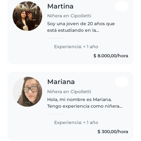
Martina
Niñera en Cipolletti
Soy una joven de 20 años que
está estudiando en la
universidad. Aunque no tengo
experiencia laboral como niñera,
Experiencia: < 1 año
soy una persona responsable,
$ 8.000,00/hora
amigable, energetica y ayudar a
los niños..
Mariana
Niñera en Cipolletti
Hola, mi nombre es Mariana.
Tengo experiencia como niñera,
soy estudiante de enfermería,
soy responsable y se tratar con
Experiencia: < 1 año
niños ya que soy la mayor de 4
$ 300,00/hora
hermanos. No tengo problema..