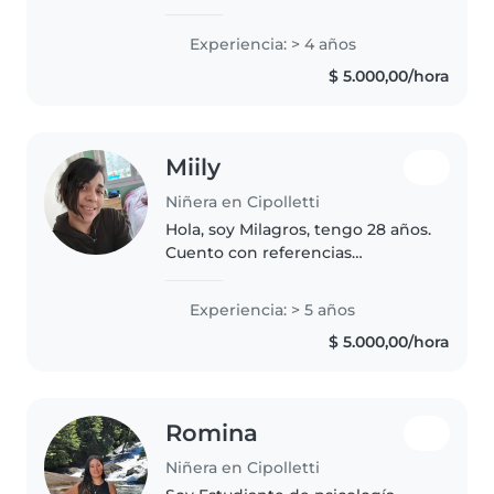
tiempo la carrera de Maestra
Jardinera. tengo disponibilidad
Experiencia: > 4 años
de mañana hasta las 13:30hs y de
$ 5.000,00/hora
tarde de 16hs a 21hs de..
Miily
Niñera en Cipolletti
Hola, soy Milagros, tengo 28 años.
Cuento con referencias
comprobables y también puedo
presentar certificado de
Experiencia: > 5 años
antecedentes si lo necesitás.
$ 5.000,00/hora
Quedo a disposición para
cualquier consulta...
Romina
Niñera en Cipolletti