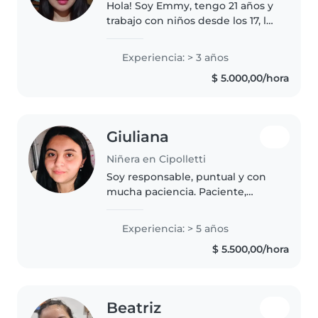
Hola! Soy Emmy, tengo 21 años y
trabajo con niños desde los 17, lo
que me permitió ganar
experiencia, paciencia y mucho
Experiencia: > 3 años
cariño por este trabajo. Me
$ 5.000,00/hora
considero una persona
responsable,..
Giuliana
Niñera en Cipolletti
Soy responsable, puntual y con
mucha paciencia. Paciente,
empática y me encanta crear un
ambiente tranquilo y seguro. Si
Experiencia: > 5 años
buscás a alguien de confianza
$ 5.500,00/hora
para tu bebé o niño/a, hablame..
Beatriz