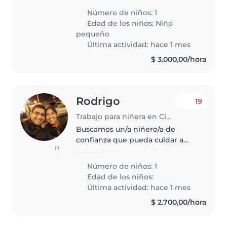
,,,,,,,,,,,,,,,,,,,,,,,,,,,,,,,,,,,,,,,,,,,,,,,,,,,,,,,,,,,,,,,,,,,,,,,,,,,,,,,,,,,,,,,,,,,,,,,,,,,
Número de niños: 1
Edad de los niños:
Niño
pequeño
Última actividad: hace 1 mes
$ 3.000,00/hora
Rodrigo
19
Trabajo para niñera en Ciudad de Salta
Buscamos un/a niñero/a de
confianza que pueda cuidar a
(1)
nuestra hija. Nos gustaría alguien
que sea divertida y atenta .Por
Número de niños: 1
favor, contáctanos para poder
Edad de los niños:
reunirnos y conocer mejor a..
Última actividad: hace 1 mes
$ 2.700,00/hora