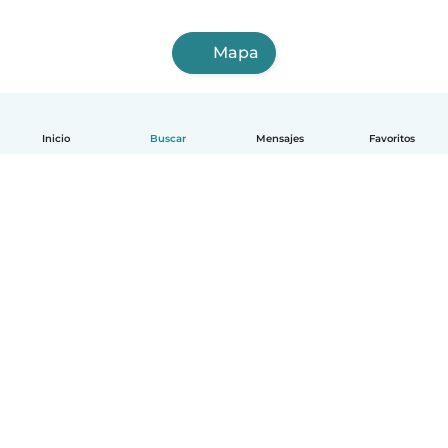
Mapa
Inicio
Buscar
Mensajes
Favoritos
Español
Cómo funciona
Ayuda
Términos y Privacidad
Precios
Datos de la empresa
Babysits para Empresas
Normas de la comunidad