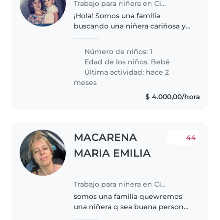
Trabajo para niñera en Ciudad de Salta
¡Hola! Somos una familia
buscando una niñera cariñosa y
responsable para nuestro bebé
de 1 año. Nuestro pequeño es
Número de niños: 1
muy energético, curioso y
Edad de los niños:
Bebé
juguetón. Necesitamos a alguien
Última actividad: hace 2
que se..
meses
$ 4.000,00/hora
MACARENA
44
MARIA EMILIA
Trabajo para niñera en Ciudad de Salta
somos una familia quewremos
una niñera q sea buena persona
y honesta y dispuesta