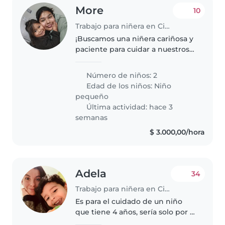
More
10
Trabajo para niñera en Ciudad de Salta
¡Buscamos una niñera cariñosa y
paciente para cuidar a nuestros
dos chiquitas juguetones! Amor
por niños creativos y curiosos, y
Número de niños: 2
dispuestos a ayudar con tareas
Edad de los niños:
Niño
ligeras. Disponible..
pequeño
Última actividad: hace 3
semanas
$ 3.000,00/hora
Adela
34
Trabajo para niñera en Ciudad de Salta
Es para el cuidado de un niño
que tiene 4 años, sería solo por la
mañana vivimos en un dpto solo