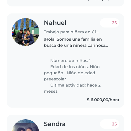
Nahuel
25
Trabajo para niñera en Ciudad de Salta
¡Hola! Somos una familia en
busca de una niñera cariñosa
para nuestro pequeño de 4 años.
Nuestro hijo es muy energético,
Número de niños: 1
le encantan los deportes y es
Edad de los niños:
Niño
muy conversador. Buscamos a
pequeño
•
Niño de edad
alguien..
preescolar
Última actividad: hace 2
meses
$ 6.000,00/hora
Sandra
25