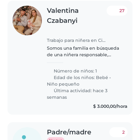
Valentina
27
Czabanyi
Trabajo para niñera en Ciudad de Salta
Somos una familia en búsqueda
de una niñera responsable,
cariñosa y comprometida para el
cuidado de nuestra bebé de 9
Número de niños: 1
meses. Ella es tranquila, curiosa y
Edad de los niños:
Bebé
•
muy bien estimulada, por lo..
Niño pequeño
Última actividad: hace 3
semanas
$ 3.000,00/hora
Padre/madre
2