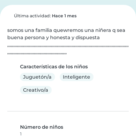
Última actividad:
Hace 1 mes
somos una familia quewremos una niñera q sea 
buena persona y honesta y dispuesta 
,,,,,,,,,,,,,,,,,,,,,,,,,,,,,,,,,,,,,,,,,,,,,,,,,,,,,,,,,,,,,,,,,,,,,,,,,,,,,,,,,,,,,,,,,,,,,,,,,,,,
,,,,,,,,,,,,,,,,,,,,,,,,,,,,,,,,,,,,,,,,,,,,,,,,,
Características de los niños
Juguetón/a
Inteligente
Creativo/a
Número de niños
1