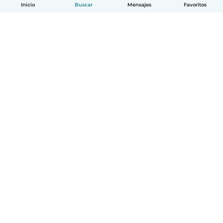
Inicio
Buscar
Mensajes
Favoritos
Español
Cómo funciona
Ayuda
Términos y Privacidad
Precios
Datos de la empresa
Babysits para Empresas
Normas de la comunidad
© Babysits B.V.