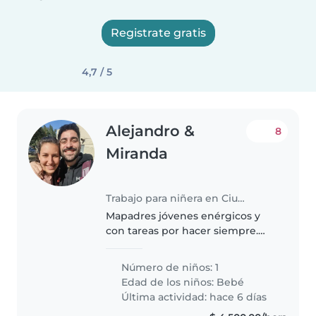
Registrate gratis
4,7 / 5
Alejandro &
8
Miranda
Trabajo para niñera en Ciudad de Santiago del Estero
Mapadres jóvenes enérgicos y
con tareas por hacer siempre.
Niñera activa, creativa y
entusiasta. Nos contamos todo si
Número de niños: 1
cometimos algún error. Sabe
Edad de los niños:
Bebé
otro idioma y de primeros
Última actividad: hace 6 días
auxilios..