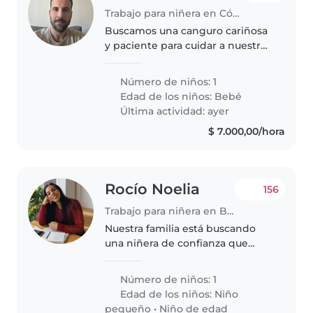
Trabajo para niñera en Córdoba
Buscamos una canguro cariñosa
y paciente para cuidar a nuestro
pequeño de pocos meses en su
casa. ¡Idealmente alguien que
Número de niños: 1
adore a los bebés tranquilos y
Edad de los niños:
Bebé
divertidos! Conecta con
Última actividad: ayer
nosotros..
$ 7.000,00/hora
Rocío Noelia
156
Trabajo para niñera en Buenos Aires
Nuestra familia está buscando
una niñera de confianza que
pueda cuidar de nuestra hijo de
3 años. Necesitamos a alguien
Número de niños: 1
que esté cómodo con las
Edad de los niños:
Niño
mascotas y pueda ayudar con
pequeño
•
Niño de edad