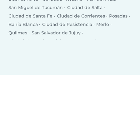
San Miguel de Tucumán
Ciudad de Salta
Ciudad de Santa Fe
Ciudad de Corrientes
Posadas
Bahía Blanca
Ciudad de Resistencia
Merlo
Quilmes
San Salvador de Jujuy
Ciudad de Santiago del Estero
Paraná
Ciudad de Neuquén
José C. Paz
Ciudad de Formosa
La Plata
Berazategui
Ciudad de La Rioja
San Luis
San Miguel
San Fernando del Valle de Catamarca
Ciudad de Río Cuarto
Concordia
Comodoro Rivadavia
San Nicolás de los Arroyos
San Rafael
Tandil
Mendoza
Ciudad de San Juan
Castelar
Ciudad de Santa Rosa
Morón
Zárate
Trelew
Luján