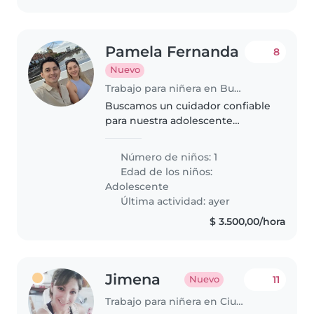
Pamela Fernanda
8
Nuevo
Trabajo para niñera en Buenos Aires
Buscamos un cuidador confiable
para nuestra adolescente
creativo y sociable de 13 años.
Necesitamos alguien que nos
Número de niños: 1
pueda ayudar acompañándola a
Edad de los niños:
sus actividades extracurriculares
Adolescente
y..
Última actividad: ayer
$ 3.500,00/hora
Jimena
11
Nuevo
Trabajo para niñera en Ciudad de Salta