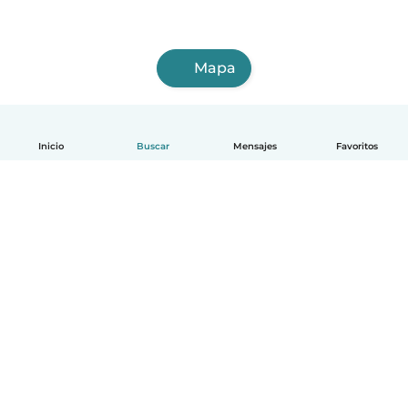
Mapa
Inicio
Buscar
Mensajes
Favoritos
Español
Cómo funciona
Ayuda
Términos y Privacidad
Precios
Datos de la empresa
Babysits para Empresas
Normas de la comunidad