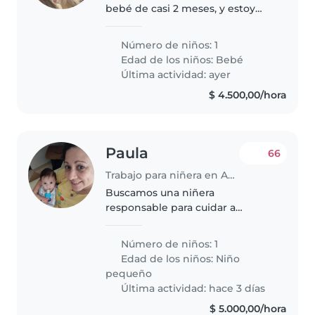
bebé de casi 2 meses, y estoy
buscando una niñera
responsable, cariñosa y con
Número de niños: 1
experiencia en el cuidado de
Edad de los niños:
Bebé
bebés. Busco una persona
Última actividad: ayer
paciente, atenta..
$ 4.500,00/hora
Paula
66
Trabajo para niñera en Avellaneda (Buenos Aires)
Buscamos una niñera
responsable para cuidar a
nuestro pequeño charlatán y
juguetón de 2 años. Ideal si tenés
Número de niños: 1
experiencia con bebés y mucha
Edad de los niños:
Niño
paciencia. Contános tu
pequeño
disponibilidad por..
Última actividad: hace 3 días
$ 5.000,00/hora