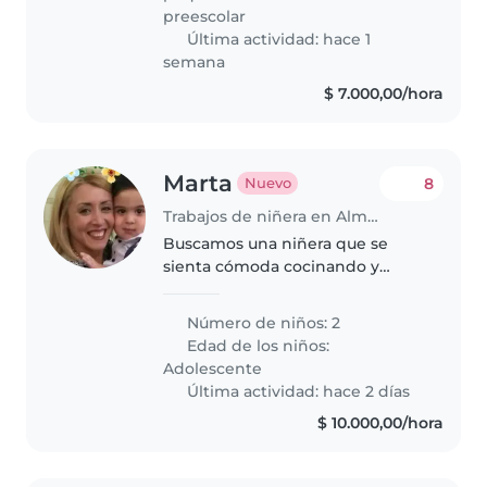
algunas..
preescolar
Última actividad: hace 1
semana
$ 7.000,00/hora
Marta
8
Nuevo
Trabajos de niñera en Almirante Brown
Buscamos una niñera que se
sienta cómoda cocinando y
ayudando con las tareas de
nuestros dos adolescentes.
Número de niños: 2
Necesitamos alguien cariñoso y
Edad de los niños:
que disfrute de actividades al
Adolescente
aire libre..
Última actividad: hace 2 días
$ 10.000,00/hora