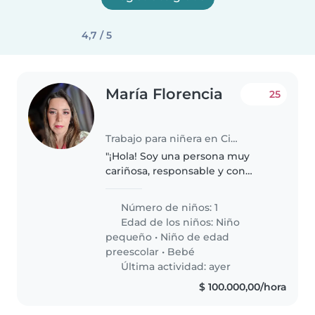
4,7 / 5
María Florencia
25
Trabajo para niñera en Ciudad de Santa Rosa
"¡Hola! Soy una persona muy
cariñosa, responsable y con
mucha paciencia, a quien le
encantan los niños. Tengo
Número de niños: 1
experiencia cuidando chicos de
Edad de los niños:
Niño
distintas edades, me gusta jugar
pequeño
•
Niño de edad
con ellos,..
preescolar
•
Bebé
Última actividad: ayer
$ 100.000,00/hora