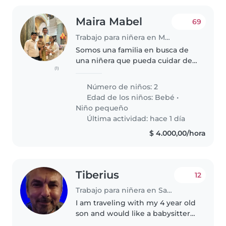
Maira Mabel
69
Trabajo para niñera en Matanza
Somos una familia en busca de
una niñera que pueda cuidar de
(1)
nuestros dos hijos, una bebé y
un niño pequeño. Nuestros hijos
Número de niños: 2
son cariñosos, independientes y
Edad de los niños:
Bebé
•
tranquilos. Buscamos a alguien..
Niño pequeño
Última actividad: hace 1 día
$ 4.000,00/hora
Tiberius
12
Trabajo para niñera en San Francisco
I am traveling with my 4 year old
son and would like a babysitter
for a couple of nights. We are