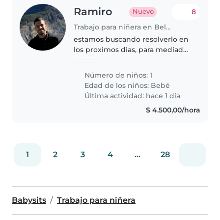
Ramiro
8
Nuevo
Trabajo para niñera en Belén de Escobar
estamos buscando resolverlo en
los proximos dias, para mediados
de agosto mas tardar
Número de niños: 1
Edad de los niños:
Bebé
Última actividad: hace 1 día
$ 4.500,00/hora
1
2
3
4
...
28
Babysits
Trabajo para niñera