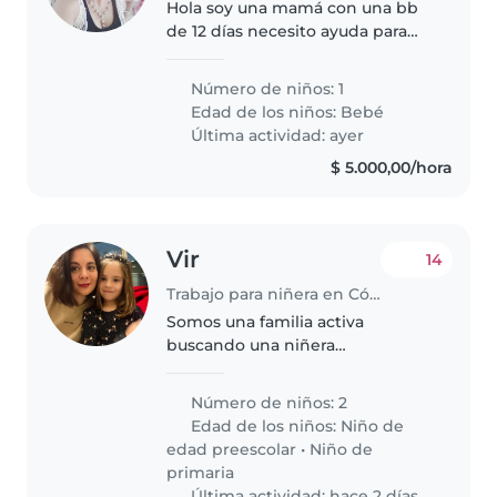
Hola soy una mamá con una bb
de 12 días necesito ayuda para
ella
Número de niños: 1
Edad de los niños:
Bebé
Última actividad: ayer
$ 5.000,00/hora
Vir
14
Trabajo para niñera en Córdoba
Somos una familia activa
buscando una niñera
responsable para cuidar a
nuestros dos pequeños, uno en
Número de niños: 2
edad preescolar y otro escolar.
Edad de los niños:
Niño de
Necesitamos alguien cariñoso
edad preescolar
•
Niño de
que se sienta cómodo..
primaria
Última actividad: hace 2 días