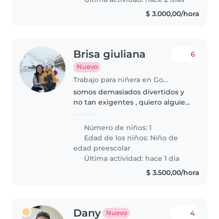
$ 3.000,00/hora
Brisa giuliana
6
Nuevo
Trabajo para niñera en Godoy Cruz
somos demasiados divertidos y
no tan exigentes , quiero alguien
que comparta las mañanas con
mí hijo y pueda cuidarlo sin
Número de niños: 1
preocupaciones
Edad de los niños:
Niño de
edad preescolar
Última actividad: hace 1 día
$ 3.500,00/hora
Dany
4
Nuevo