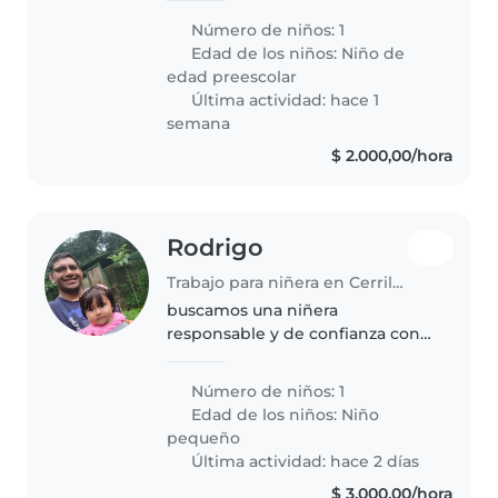
staying at the Selina hotel in
Número de niños: 1
cordoba. He is very affectionate
Edad de los niños:
Niño de
and smart. He just..
edad preescolar
Última actividad: hace 1
semana
$ 2.000,00/hora
Rodrigo
Trabajo para niñera en Cerrillos (Provincia de Salta)
buscamos una niñera
responsable y de confianza con
buena presencia
Número de niños: 1
Edad de los niños:
Niño
pequeño
Última actividad: hace 2 días
$ 3.000,00/hora