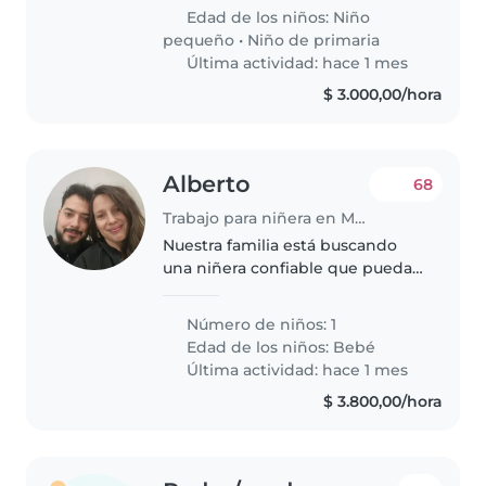
energía, con TDAH y TOD.
Edad de los niños:
Niño
Necesitamos una persona q nos
pequeño
•
Niño de primaria
ayude..
Última actividad: hace 1 mes
$ 3.000,00/hora
Alberto
68
Trabajo para niñera en Mendoza
Nuestra familia está buscando
una niñera confiable que pueda
cuidar de nuestro bebé.
Buscamos a alguien con
Número de niños: 1
experiencia en el cuidado de
Edad de los niños:
Bebé
niños pequeños, que sea
Última actividad: hace 1 mes
amigable y paciente...
$ 3.800,00/hora