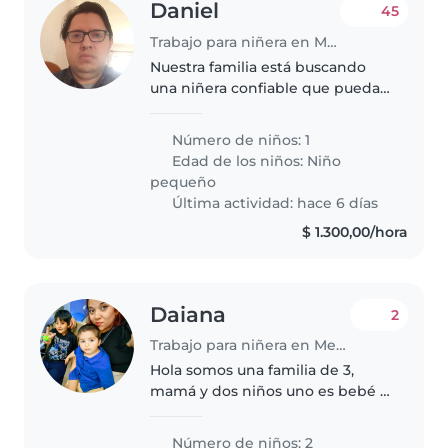
Daniel
45
Trabajo para niñera en Mendoza
Nuestra familia está buscando
una niñera confiable que pueda
cuidar a nuestros niño de 2 años.
Necesitamos una niñera que
Número de niños: 1
haga algunas tareas. No dude en
Edad de los niños:
Niño
ponerse en contacto conmigo..
pequeño
Última actividad: hace 6 días
$ 1.300,00/hora
Daiana
2
Trabajo para niñera en Mendoza
Hola somos una familia de 3,
mamá y dos niños uno es bebé y
el otro es un niño de 6 años
bastante creativo y con mucha
Número de niños: 2