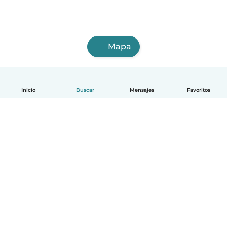
Mapa
Inicio
Buscar
Mensajes
Favoritos
Español
Cómo funciona
Ayuda
Términos y Privacidad
Precios
Datos de la empresa
Babysits para Empresas
Normas de la comunidad