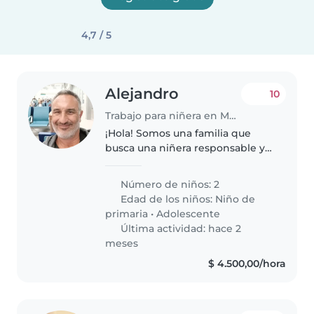
4,7 / 5
Alejandro
10
Trabajo para niñera en Mendoza
¡Hola! Somos una familia que
busca una niñera responsable y
cariñosa para cuidar a nuestros
dos hijos en casa. Nuestros hijos
Número de niños: 2
son un niño en edad escolar y un
Edad de los niños:
Niño de
adolescente, ambos muy..
primaria
•
Adolescente
Última actividad: hace 2
meses
$ 4.500,00/hora