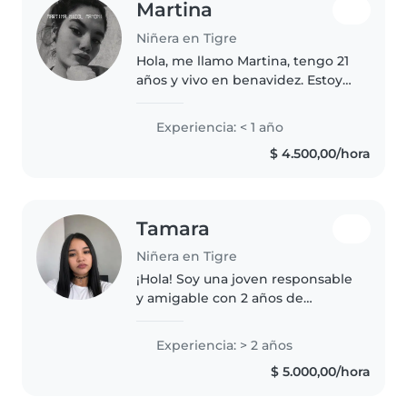
Martina
Niñera en Tigre
Hola, me llamo Martina, tengo 21
años y vivo en benavidez. Estoy
buscando trabajo como niñera.
Soy responsable, amable y me
Experiencia: < 1 año
gustan mucho los niños. Tengo
$ 4.500,00/hora
disponibilidad por la mañana..
Tamara
Niñera en Tigre
¡Hola! Soy una joven responsable
y amigable con 2 años de
experiencia cuidando niños en
edad de guardería y primaria. Me
Experiencia: > 2 años
encanta leer a los niños, hacer
$ 5.000,00/hora
manualidades y jugar. Soy
cómoda..