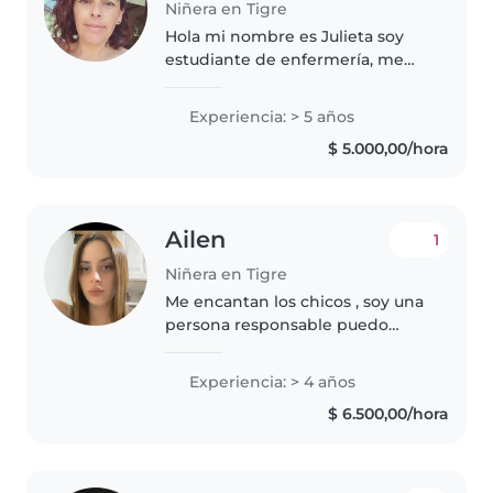
Niñera en Tigre
Hola mi nombre es Julieta soy
estudiante de enfermería, me
gusta trabajar en el cuidado de
personas. Trabajé como auxiliar
Experiencia: > 5 años
de maestra jardinera en jardines
$ 5.000,00/hora
rodantes en Nordelta así..
Ailen
1
Niñera en Tigre
Me encantan los chicos , soy una
persona responsable puedo
hacer actividades dependiendo
la edad para el desarrollo, ayudar
Experiencia: > 4 años
en tareas y también en el orden
$ 6.500,00/hora
del hogar. Soy mamá así..