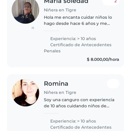
María soledad
2
Niñera en Tigre
Hola me encanta cuidar niños lo
hago desde hace 6 años y me
(1)
gustaría encontrar una familia
agradable para poder tener un
Experiencia: > 10 años
hermoso vínculo con los niños ,
Certificado de Antecedentes
soy muy responsable ,divertida..
Penales
$ 8.000,00/hora
Romina
Niñera en Tigre
Soy una canguro con experiencia
de 10 años cuidando niños de
todas las edades. Me encanta
leer, hacer manualidades y
Experiencia: > 10 años
preparar juegos divertidos. Me
Certificado de Antecedentes
adapto fácilmente a los ritmos