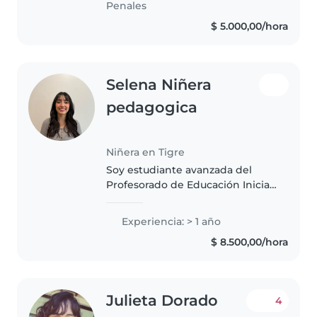
Penales
del..
$ 5.000,00/hora
Selena Niñera
pedagogica
Niñera en Tigre
Soy estudiante avanzada del
Profesorado de Educación Inicial,
con experiencia en jardines
maternales, jardines de infantes
Experiencia: > 1 año
y cuidado de niños. Mi objetivo
$ 8.500,00/hora
es brindar un acompañamiento..
Julieta Dorado
4