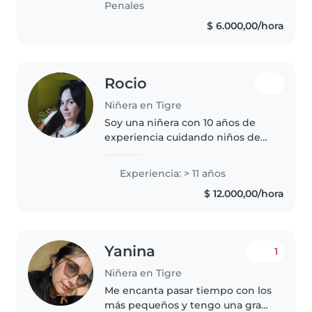
Penales
cantar ,bailar,pintar paser..
$ 6.000,00/hora
Rocio
Niñera en Tigre
Soy una niñera con 10 años de
experiencia cuidando niños de
todas las edades, desde bebés
hasta preescolares. Siempre
Experiencia: > 11 años
mantengo una actitud
$ 12.000,00/hora
responsable, creativa y empática
hacia los..
Yanina
1
Niñera en Tigre
Me encanta pasar tiempo con los
más pequeños y tengo una gran