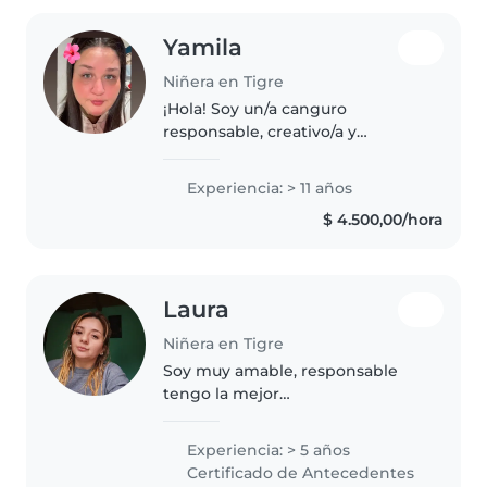
Yamila
Niñera en Tigre
¡Hola! Soy un/a canguro
responsable, creativo/a y
amigable en sus 20s con 11 años
de experiencia cuidando niños
Experiencia: > 11 años
de todas las edades. Tengo
$ 4.500,00/hora
experiencia con niños con
necesidades especiales,..
Laura
Niñera en Tigre
Soy muy amable, responsable
tengo la mejor
predisposiones,puntual,
divertida soy muy atenta,me
Experiencia: > 5 años
gustar formar muy buen vínculo
Certificado de Antecedentes
con el niño/aatrves de juegos