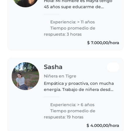
Hola! Mi nombre es Mayra tengo
45 años supe educarme de
manera profesional en todo lo
que hice hasta el momento, ya
Experiencia: > 11 años
que me tomo muy enserio
Tiempo promedio de
cualquier tarea que desempeñe.
respuesta: 3 horas
Cuento con..
$ 7.000,00/hora
Sasha
Niñera en Tigre
Empática y proactiva, con mucha
energia. Trabajo de niñera desde
hace un tiempo ya, cuide bebes
y niños de todas las edades,
Experiencia: > 6 años
siempre los hago jugar y
Tiempo promedio de
entretenerse, aprevochando
respuesta: 19 horas
tambien..
$ 4.000,00/hora