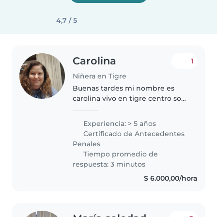
4,7 / 5
Carolina
1
Niñera en Tigre
Buenas tardes mi nombre es
carolina vivo en tigre centro soy
una persona que en su trabajo
con chicos es mi dedicasion y
Experiencia: > 5 años
responsabilidad me gusta que
Certificado de Antecedentes
puedan expresarse e en sus
Penales
actividades..
Tiempo promedio de
respuesta: 3 minutos
$ 6.000,00/hora