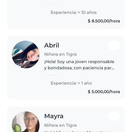
experiencia en cuidados
infantiles durante 10 años con
Experiencia: > 10 años
bebés, niños pequeños y
$ 8.500,00/hora
preescolares. Puedo ofrecer
manualidades,..
Abril
Niñera en Tigre
¡Hola! Soy una joven responsable
y bondadosa, con paciencia para
cuidar niños. Me encanta hacer
manualidades y jugar con los
Experiencia: < 1 año
más pequeños. Estoy cómoda
$ 5.000,00/hora
con mascotas, cocinar, tareas..
Mayra
Niñera en Tigre