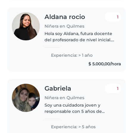
Aldana rocio
1
Niñera en Quilmes
Hola soy Aldana, futura docente
del profesorado de nivel inicial.
Mi experiencia fue en el cuidado
de niños en el ámbito familia,
Experiencia: > 1 año
primos e hijos de amigas. Mis
$ 5.000,00/hora
roles eran saciar las..
Gabriela
1
Niñera en Quilmes
Soy una cuidadora joven y
responsable con 5 años de
experiencia trabajando con
niños de todas las edades, desde
Experiencia: > 5 años
preescolares hasta adolescentes.