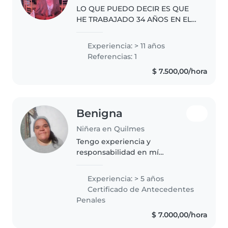
LO QUE PUEDO DECIR ES QUE
HE TRABAJADO 34 AÑOS EN EL
HOSPITAL GARRAHAN Y TENGO
AMPLIA EXPERIENCIA EN EL
Experiencia: > 11 años
TRATO CON NIÑOS. PUEDO
Referencias: 1
ENTABLAR UNA CONVERSACIÓN
$ 7.500,00/hora
CON EL PEDIÁTRA Y NO TENGO..
Benigna
Niñera en Quilmes
Tengo experiencia y
responsabilidad en mí
trabajo.aprendo continuamente
de los niños ellos son muy
Experiencia: > 5 años
especiales para mí por eso
Certificado de Antecedentes
siempre hago lo posible para
Penales
generar un vínculo especial..
$ 7.000,00/hora