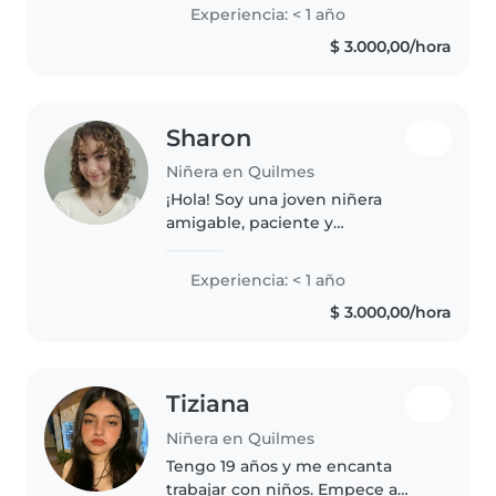
hacer quehaceres, cocinar, etc.
Experiencia: < 1 año
Tengo 18 años, soy una chica con
$ 3.000,00/hora
paciencia y divertida...
Sharon
Niñera en Quilmes
¡Hola! Soy una joven niñera
amigable, paciente y
responsable, ideal para cuidar a
tus niños en edad preescolar o
Experiencia: < 1 año
primaria. Aunque soy nueva en el
$ 3.000,00/hora
cuidado infantil, tengo
habilidades..
Tiziana
Niñera en Quilmes
Tengo 19 años y me encanta
trabajar con niños. Empece a