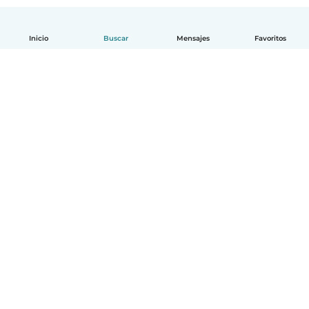
Inicio
Buscar
Mensajes
Favoritos
Español
Cómo funciona
Ayuda
Términos y Privacidad
Precios
Datos de la empresa
Babysits para Empresas
Normas de la comunidad
© Babysits B.V.