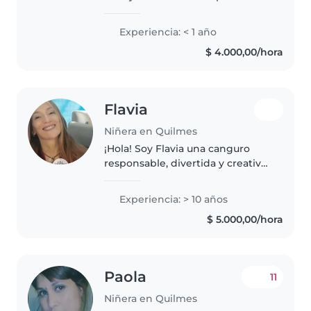
cuidar niños cuando tenia 14/15
años, a mis primos, a hijos de
Experiencia: < 1 año
familiares amigos y de vecinos.
$ 4.000,00/hora
También tengo experiencia en..
Flavia
Niñera en Quilmes
¡Hola! Soy Flavia una canguro
responsable, divertida y creativa
con más de 10 años de
experiencia cuidando niños y
Experiencia: > 10 años
niñas de todas las edades. Tengo
$ 5.000,00/hora
experiencia con infancias con
necesidades..
Paola
11
Niñera en Quilmes