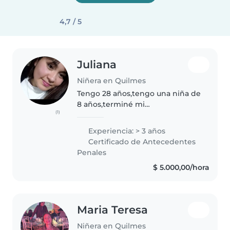
4,7 / 5
Juliana
Niñera en Quilmes
Tengo 28 años,tengo una niña de
8 años,terminé mi
(1)
secundario,hice un curso de
extracciónista de sangre de
Experiencia: > 3 años
laboratorio Me gustan los
Certificado de Antecedentes
niños,ayudarlos con sus
Penales
tareas,también tengo
$ 5.000,00/hora
referencias..
Maria Teresa
Niñera en Quilmes