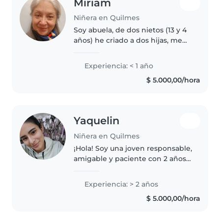
Miriam
Niñera en Quilmes
Soy abuela, de dos nietos (13 y 4
años) he criado a dos hijas, me
gustan los niños, leer cuentos,
jugar, realizar manualidades, soy
Experiencia: < 1 año
responsable, amigable, paciente,
$ 5.000,00/hora
empática, Quisiera..
Yaquelin
Niñera en Quilmes
¡Hola! Soy una joven responsable,
amigable y paciente con 2 años
de experiencia cuidando niños
en diferentes edades. Me
Experiencia: > 2 años
encanta leer cuentos, hacer
$ 5.000,00/hora
manualidades y enseñar música
a..