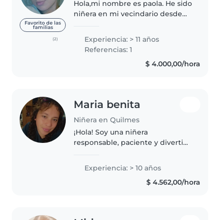
Hola,mi nombre es paola. He sido
niñera en mi vecindario desde
los 16 años. Soy dinamica
Favorito de las
familias
creativa, y cuando cuido niños
Experiencia: > 11 años
(2)
me gusta organizar pequeños
Referencias: 1
juegos con ellos. Estoy
$ 4.000,00/hora
disponible..
Maria benita
Niñera en Quilmes
¡Hola! Soy una niñera
responsable, paciente y divertida
en sus 30s con más de 10 años de
experiencia cuidando bebés,
Experiencia: > 10 años
niños pequeños y preescolares.
$ 4.562,00/hora
Me encanta leer cuentos, cantar..