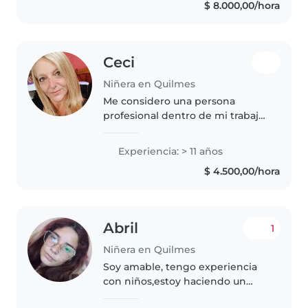
$ 8.000,00/hora
Soy una persona amigable y
empática..
Ceci
Niñera en Quilmes
Me considero una persona
profesional dentro de mi trabajo,
responsable, abierta al diálogo y
predispuesta para trabajar. Soy
Experiencia: > 11 años
una persona calma con valores
$ 4.500,00/hora
de familia, estoy separada,..
Abril
1
Niñera en Quilmes
Soy amable, tengo experiencia
con niños,estoy haciendo un
profesorado para nivel inicial,sé