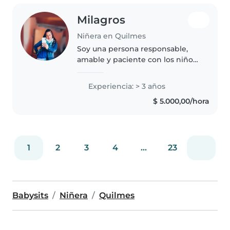
Milagros
Niñera en Quilmes
Soy una persona responsable,
amable y paciente con los niños.
Me gusta brindarles un
ambiente seguro, acompañarlos
Experiencia: > 3 años
en sus actividades diarias, juegos
$ 5.000,00/hora
y aprendizaje. Tengo
compromiso,..
1
2
3
4
...
23
Babysits
Niñera
Quilmes