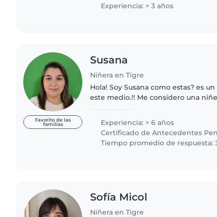
de actividades recreativas,..
Experiencia: > 3 años
Susana
Niñera en Tigre
Hola! Soy Susana como estas? es un
este medio.!! Me considero una niñe
respeta la crianza que forman sus tu
tolerante ,mi..
Favorito de las
Experiencia: > 6 años
familias
Certificado de Antecedentes Pen
Tiempo promedio de respuesta: 
Sofía Micol
Niñera en Tigre