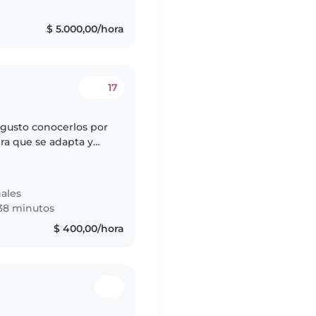
$ 5.000,00/hora
17
 gusto conocerlos por
ra que se adapta y
tores o padres. Soy
ales
38 minutos
$ 400,00/hora