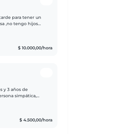
 tarde para tener un
a ,no tengo hijos
 trabajaría solo los
$ 10.000,00/hora
s y 3 años de
ersona simpática,
e adapto fácilmente,
$ 4.500,00/hora