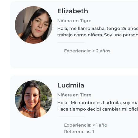
Elizabeth
Niñera en Tigre
Hola, me llamo Sasha, tengo 29 año
trabajo como niñera. Soy una perso
cariñosa y paciente con los niños. 
en sus actividades,..
Experiencia: > 2 años
Ludmila
Niñera en Tigre
Hola ! Mi nombre es Ludmila, soy m
Hace tiempo decidí cambiar mi ofició
soy niñera ? Tengo una clara vocaci
infantil! Soy paciente,..
Experiencia: < 1 año
Referencias: 1