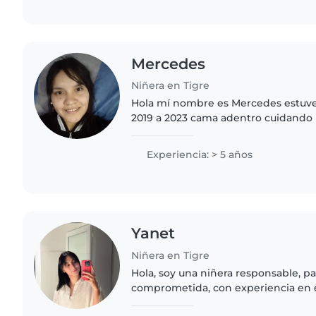
Mercedes
Niñera en Tigre
Hola mí nombre es Mercedes estuve
2019 a 2023 cama adentro cuidando 
empleada doméstica a la vez,deje y
hasta que me puse a trabajar..
Experiencia: > 5 años
Yanet
Niñera en Tigre
Hola, soy una niñera responsable, p
comprometida, con experiencia en el
Disfruto acompañar a los niños en su