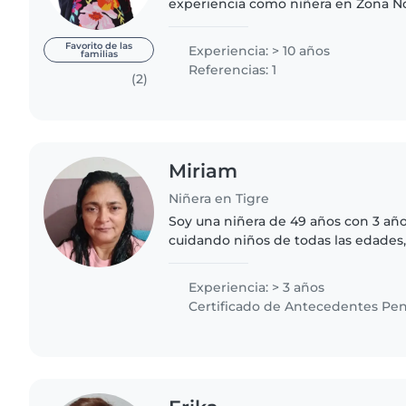
experiencia como niñera en Zona Nor
Nordelta). Cuidé niños desde los 3 meses hasta los 8 años,
encargándome de sus..
Favorito de las
Experiencia: > 10 años
familias
Referencias: 1
(2)
Miriam
Niñera en Tigre
Soy una niñera de 49 años con 3 añ
cuidando niños de todas las edades
adolescentes. Soy una persona resp
paciente, con habilidades..
Experiencia: > 3 años
Certificado de Antecedentes Pen