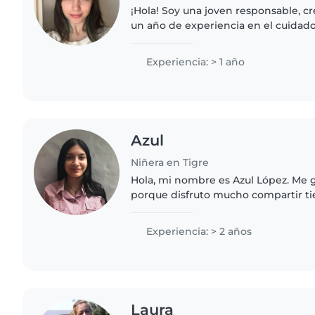
¡Hola! Soy una joven responsable, c
un año de experiencia en el cuidado
edades. Me encanta dibujar, leer cu
manualidades y tocar..
Experiencia: > 1 año
Azul
Niñera en Tigre
Hola, mi nombre es Azul López. Me g
porque disfruto mucho compartir t
acompañarlos en su crecimiento y f
a día desde un lugar de..
Experiencia: > 2 años
Laura