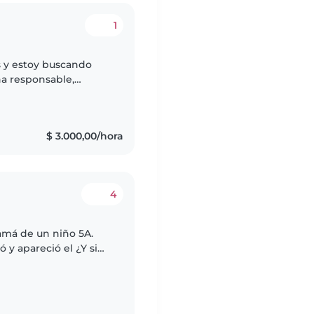
1
s y estoy buscando
na responsable,
Me gusta acompañarlos
$ 3.000,00/hora
4
amá de un niño 5A.
 y apareció el ¿Y si
ón por el cuidado