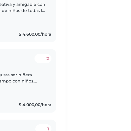
reativa y amigable con
 de niños de todas las
entos, hacer
$ 4.600,00/hora
2
usta ser niñera
iempo con niños,
ormar parte de su día
$ 4.000,00/hora
1