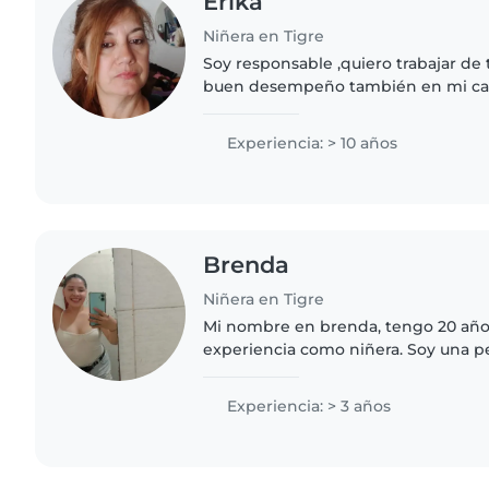
Erika
Niñera en Tigre
Soy responsable ,quiero trabajar de
buen desempeño también en mi cas
chicos pero tengo mascotas ,también
fin de semana ya q..
Experiencia: > 10 años
Brenda
Niñera en Tigre
Mi nombre en brenda, tengo 20 año
experiencia como niñera. Soy una p
responsable, creativa y paciente. M
tengo habilidades en la cocina,..
Experiencia: > 3 años