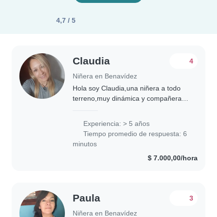
4,7 / 5
Claudia
4
Niñera en Benavídez
Hola soy Claudia,una niñera a todo
terreno,muy dinámica y compañera
de mis niños.ultimo trabajo fue de 5
años cuidando una beba de 1 año.Me
Experiencia: > 5 años
considero una gran persona y
Tiempo promedio de respuesta: 6
sociable sin..
minutos
$ 7.000,00/hora
Paula
3
Niñera en Benavídez