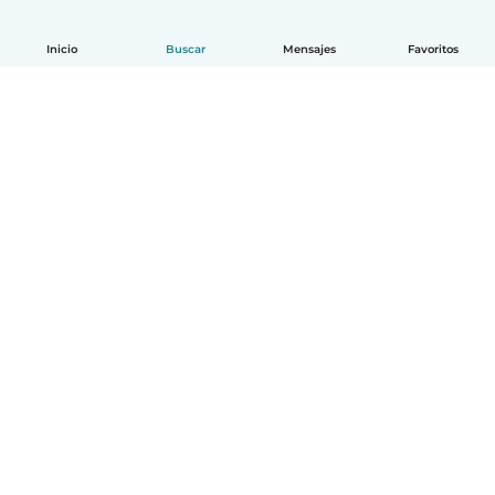
Inicio
Buscar
Mensajes
Favoritos
Español
Cómo funciona
Ayuda
Términos y Privacidad
Precios
Datos de la empresa
Babysits para Empresas
Normas de la comunidad
© Babysits B.V.