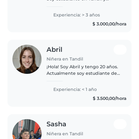
actualmente curso la Tecnicatura
en Psicopedagogía en turno
Experiencia: > 3 años
mañana, por lo que cuento con
$ 3.000,00/hora
disponibilidad al mediodía, por..
Abril
Niñera en Tandil
¡Hola! Soy Abril y tengo 20 años.
Actualmente soy estudiante de
Trabajo Social, buscando cuidar
niños para poder sustentar mis
Experiencia: < 1 año
gastos universitarios. Aunque no
$ 3.500,00/hora
tengo experiencia formal,..
Sasha
Niñera en Tandil