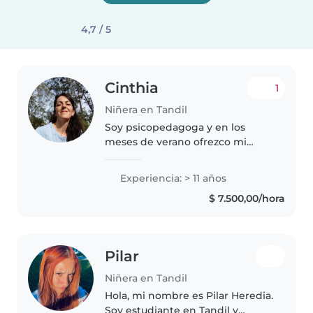
4,7 / 5
Cinthia
1
Niñera en Tandil
Soy psicopedagoga y en los
meses de verano ofrezco mi
servicio como niñera
pedagogica. formada en
Experiencia: > 11 años
psicopedagogia, con vocación
$ 7.500,00/hora
por el acompañamiento
respetuoso de niños y niñas en..
Pilar
Niñera en Tandil
Hola, mi nombre es Pilar Heredia.
Soy estudiante en Tandil y