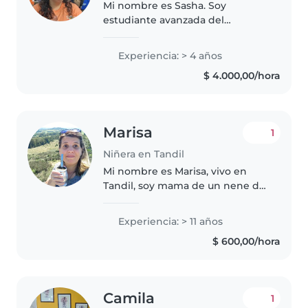
Mi nombre es Sasha. Soy
estudiante avanzada del
Profesorado y la Licenciatura en
Historia, y la educación y el
Experiencia: > 4 años
cuidado de los chicos son una
$ 4.000,00/hora
parte central de mi vida. Soy
Scout y actualmente..
Marisa
1
Niñera en Tandil
Mi nombre es Marisa, vivo en
Tandil, soy mama de un nene de
12 años, amo a los niños, tengo
una gran afinidad con ellos. Soy
Experiencia: > 11 años
muy activa, creativa, me gusta
$ 600,00/hora
crear espacios donde los..
Camila
1