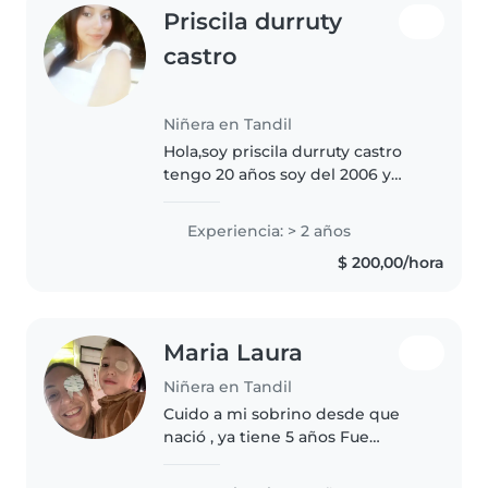
Priscila durruty
castro
Niñera en Tandil
Hola,soy priscila durruty castro
tengo 20 años soy del 2006 y
vivo en (TANDIL)soy niñera. y
tengo habilidades para hacer
Experiencia: > 2 años
que se diviertan mientras están
$ 200,00/hora
conmigo. Soy responsable,
paciente..
Maria Laura
Niñera en Tandil
Cuido a mi sobrino desde que
nació , ya tiene 5 años Fue
prematuro y tenía cuidados
especiales Asique tengo