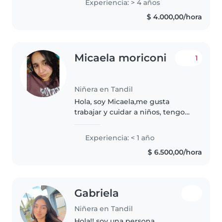
Experiencia: > 4 años
experiencia y soy una
$ 4.000,00/hora
apasionada en cuidar niños,
enseñar mediante juegos..
Micaela moriconi
1
Niñera en Tandil
Hola, soy Micaela,me gusta
trabajar y cuidar a niños, tengo
experiencia en el cuidado de
niños. Tengo un bebé de 1 año y
Experiencia: < 1 año
medio Soy creativa, divertida,
$ 6.500,00/hora
simpática, me siento cómoda..
Gabriela
Niñera en Tandil
Hola!! soy una persona