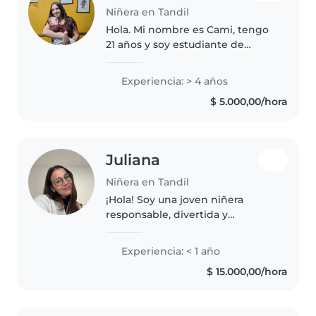
Niñera en Tandil
Hola. Mi nombre es Cami, tengo
21 años y soy estudiante de
Psicopedagogía, actualmente
cursando el 3er año de la carrera.
Experiencia: > 4 años
Soy de Tandil, Buenos Aires.
$ 5.000,00/hora
(Oriunda de Las Flores, Bs.As)..
Juliana
Niñera en Tandil
¡Hola! Soy una joven niñera
responsable, divertida y
paciente, con experiencia en el
cuidado de bebés, niños en edad
Experiencia: < 1 año
preescolar y niños pequeños.
$ 15.000,00/hora
Tengo experiencia con niños con
necesidades..