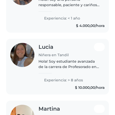
responsable, paciente y cariñosa
con los niños. Tengo experiencia
en el cuidado infantil, ya que he
Experiencia: < 1 año
cuidado niños anteriormente.
$ 4.000,00/hora
Me gusta generar un ambiente..
Lucia
Niñera en Tandil
Hola! Soy estudiante avanzada
de la carrera de Profesorado en
Educación Inicial. Desde los 15
años trabajé independiente en
Experiencia: > 8 años
el cuidado de niños,
$ 10.000,00/hora
normalmente por
recomendación, cuidando..
Martina