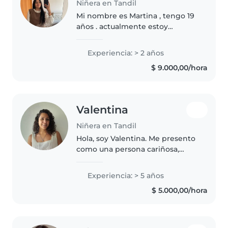
Niñera en Tandil
Mi nombre es Martina , tengo 19
años . actualmente estoy
estudiando profesorado de
primaria en turno nocturno , por
Experiencia: > 2 años
eso mi disponibilidad es de
$ 9.000,00/hora
mañana - medio día , inclusive
hasta..
Valentina
Niñera en Tandil
Hola, soy Valentina. Me presento
como una persona cariñosa,
responsable y organizada.
Disfruto compartir tiempo con
Experiencia: > 5 años
niños, acompañarlos en sus
$ 5.000,00/hora
actividades y crear un ambiente
seguro..