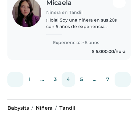
Micaela
Niñera en Tandil
¡Hola! Soy una niñera en sus 20s
con 5 años de experiencia
cuidando niños de todas las
edades. Tengo experiencia con
Experiencia: > 5 años
niños con autismo y me encanta
$ 5.000,00/hora
dibujar, leer cuentos y jugar con..
1
...
3
4
5
...
7
Babysits
Niñera
Tandil