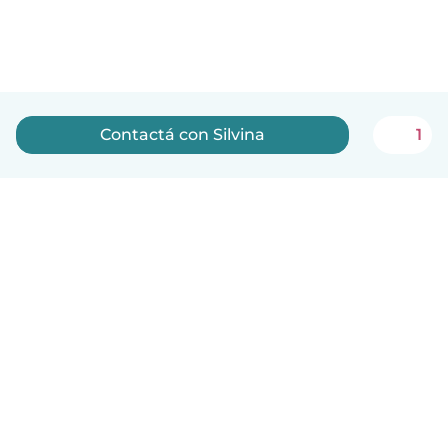
Contactá con Silvina
1
Español
Cómo funciona
Ayuda
Términos y Privacidad
Precios
Datos de la empresa