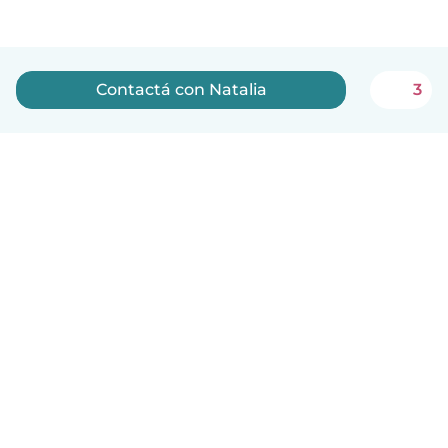
Contactá con Natalia
3
Español
Cómo funciona
Ayuda
Términos y Privacidad
Precios
Datos de la empresa
Babysits para Empresas
Normas de la comunidad