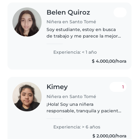
Belen Quiroz
Niñera en Santo Tomé
Soy estudiante, estoy en busca
de trabajo y me parece la mejor
opción, me llevo muy bien con
niños, y se hacer tareas
Experiencia: < 1 año
domésticas, cocinar, estudie
$ 4.000,00/hora
inglés y puedo ayudar con
tareas..
Kimey
1
Niñera en Santo Tomé
¡Hola! Soy una niñera
responsable, tranquila y paciente
en sus 20s con 6 años de
experiencia cuidando niños de
Experiencia: > 6 años
todas las edades. Me encanta
$ 2.000,00/hora
dibujar, leer cuentos y hacer