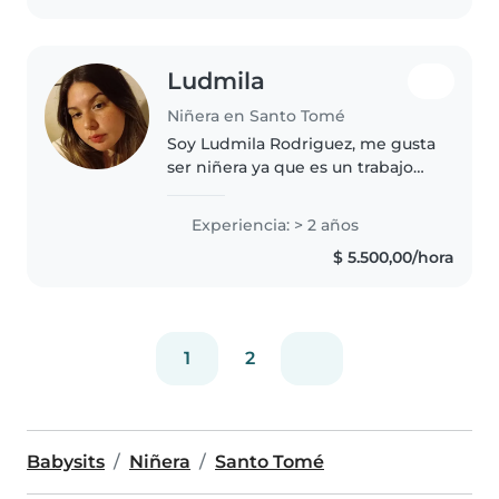
manualidades..
Ludmila
Niñera en Santo Tomé
Soy Ludmila Rodriguez, me gusta
ser niñera ya que es un trabajo
que, dentro de todo, se adapta a
los horarios que tengo
Experiencia: > 2 años
disponibles, tengo experiencia
$ 5.500,00/hora
con chicos de 1 a 12 años, ya..
1
2
Babysits
Niñera
Santo Tomé