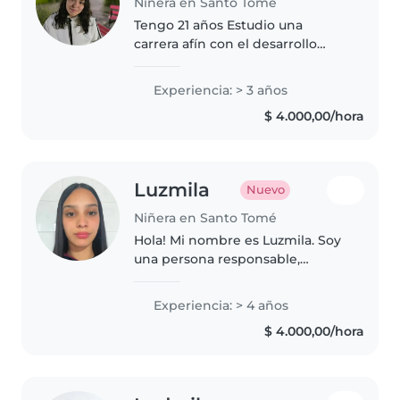
Niñera en Santo Tomé
Tengo 21 años Estudio una
carrera afín con el desarrollo
infantil No estoy de acuerdo con
el uso de pantallas Días y
Experiencia: > 3 años
horarios se pueden conversar
$ 4.000,00/hora
Luzmila
Nuevo
Niñera en Santo Tomé
Hola! Mi nombre es Luzmila. Soy
una persona responsable,
paciente, cariñosa y de
confianza. Tengo experiencia
Experiencia: > 4 años
cuidando niños de diferentes
$ 4.000,00/hora
edades y disfruto mucho
acompañarlos en su..