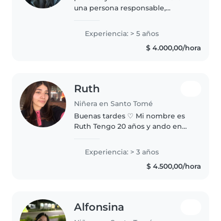
una persona responsable,
cariñosa y comprometida con el
bienestar de los niños.
Experiencia: > 5 años
Actualmente estoy cursando la
$ 4.000,00/hora
carrera de Profesorado de
Educación Primaria,..
Ruth
Niñera en Santo Tomé
Buenas tardes ♡ Mi nombre es
Ruth Tengo 20 años y ando en
busca de trabajo de niñera ☺️ Soy
una chica muy responsable y
Experiencia: > 3 años
buena con los niños ♡ Me gusta
$ 4.500,00/hora
que sean felices♡ TENGO
REFERENCIA
Alfonsina