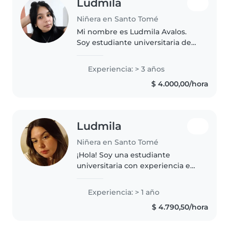
Ludmila
Niñera en Santo Tomé
Mi nombre es Ludmila Avalos.
Soy estudiante universitaria de
Psicología.Me considero una
persona responsable, paciente,
Experiencia: > 3 años
cariñosa y comprometida con el
$ 4.000,00/hora
bienestar de los niños. Tengo..
Ludmila
Niñera en Santo Tomé
¡Hola! Soy una estudiante
universitaria con experiencia en
el cuidado de niños de todas las
edades. Me encanta dibujar, leer
Experiencia: > 1 año
cuentos, hacer manualidades y
$ 4.790,50/hora
jugar con los niños. También..