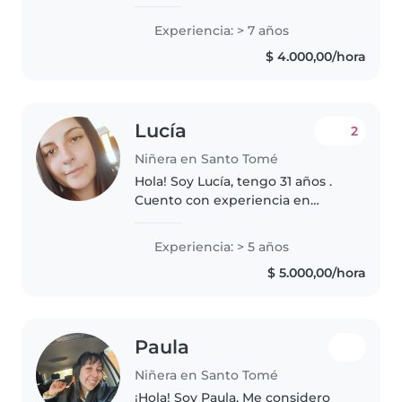
niños. Tengo experiencia en su
cuidado y disfruto acompañarlos
Experiencia: > 7 años
en sus actividades diarias, juegos
$ 4.000,00/hora
y aprendizaje. Me caracterizo..
Lucía
2
Niñera en Santo Tomé
Hola! Soy Lucía, tengo 31 años .
Cuento con experiencia en
cuidado de niños, también en
cuidado de personas con
Experiencia: > 5 años
múltiples discapacidades y
$ 5.000,00/hora
adultos mayores. Se cocinar, soy
ordenada..
Paula
Niñera en Santo Tomé
¡Hola! Soy Paula. Me considero