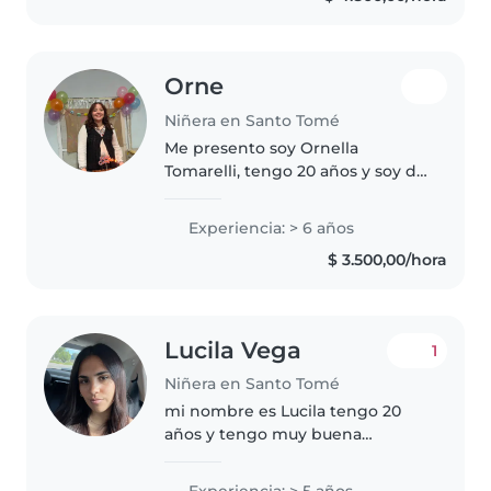
Orne
Niñera en Santo Tomé
Me presento soy Ornella
Tomarelli, tengo 20 años y soy de
Santo tomé, Santa fe. Desde
pequeña he estado a cargo de
Experiencia: > 6 años
niños (hermanos,primos,
$ 3.500,00/hora
conocidos), también trabajé de
maestra particular..
Lucila Vega
1
Niñera en Santo Tomé
mi nombre es Lucila tengo 20
años y tengo muy buena
experiencia con niños y me
adapto muy rápido a ellos, tengo