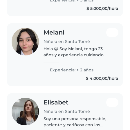
Experiencia: > 5 años
diferencias horarias para la
$ 5.000,00/hora
disponibilidad. tuve varias
experiencias..
Melani
Niñera en Santo Tomé
Hola 😊 Soy Melani, tengo 23
años y experiencia cuidando
niños. Actualmente soy
estudiante de recursos humanos.
Experiencia: > 2 años
Siempre conecté muy bien con
$ 4.000,00/hora
los chicos, se sienten cómodos
conmigo y..
Elisabet
Niñera en Santo Tomé
Soy una persona responsable,
paciente y cariñosa con los