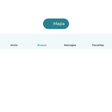
Mapa
Inicio
Buscar
Mensajes
Favoritos
Español
Cómo funciona
Ayuda
Términos y Privacidad
Precios
Datos de la empresa