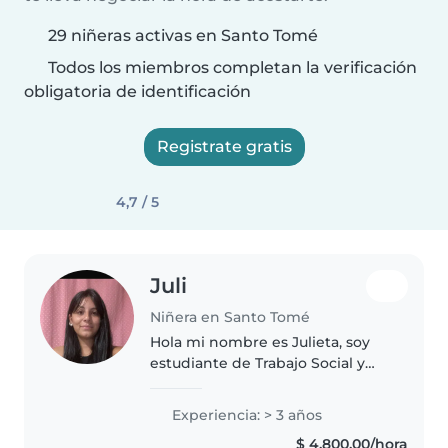
29 niñeras activas en Santo Tomé
Todos los miembros completan la verificación
obligatoria de identificación
Registrate gratis
4,7 / 5
Juli
Niñera en Santo Tomé
Hola mi nombre es Julieta, soy
estudiante de Trabajo Social y
estoy terminando la carrera.
Tengo experiencia de trabajo
Experiencia: > 3 años
con niños en centros de acción
$ 4.800,00/hora
familiar, que funcionan como..