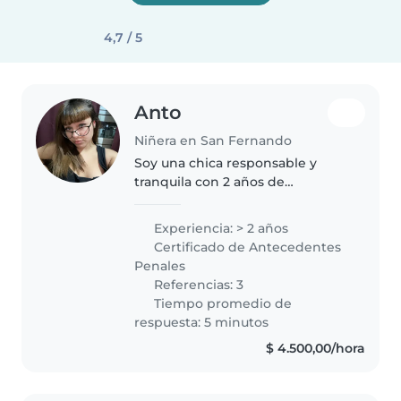
4,7 / 5
Anto
Niñera en San Fernando
Soy una chica responsable y
tranquila con 2 años de
experiencia cuidando niños
pequeños y preescolares,
Experiencia: > 2 años
incluyendo a niños con autismo.
Certificado de Antecedentes
Me encanta ayudar con
Penales
manualidades y me llevo..
Referencias: 3
Tiempo promedio de
respuesta: 5 minutos
$ 4.500,00/hora