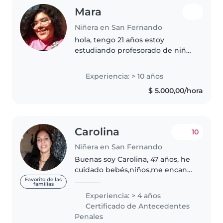
Mara
Niñera en San Fernando
hola, tengo 21 años estoy
estudiando profesorado de niñel
inicial (maestra jardinera) tengo
una amplia experiencia en el
Experiencia: > 10 años
rubro de 10 años y referencias,
$ 5.000,00/hora
cuento con disponibilidad
horaria..
Carolina
10
Niñera en San Fernando
Buenas soy Carolina, 47 años, he
cuidado bebés,niños,me encanta
jugar,cantar,estimularlos a través
Favorito de las
familias
de los mismos,me adapto
Experiencia: > 4 años
fácilmente a cada familia en
Certificado de Antecedentes
cuanto a la crianza que tenga..
Penales