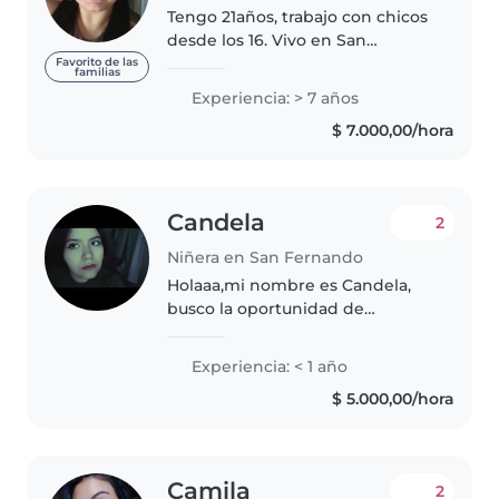
Tengo 21años, trabajo con chicos
desde los 16. Vivo en San
Fernando, zona norte. Estudio en
Favorito de las
familias
belgrano el Profesorado de Nivel
Experiencia: > 7 años
Inicial en el Normal 10. Estudié
$ 7.000,00/hora
distintos tipos de artes,..
Candela
2
Niñera en San Fernando
Holaaa,mi nombre es Candela,
busco la oportunidad de
aprender y ayudar, se que mi
experiencia no es tanta,pero me
Experiencia: < 1 año
llevo bien con los niños,me gusta
$ 5.000,00/hora
jugar con
ellos,enseñarles,ayudarles..
Camila
2