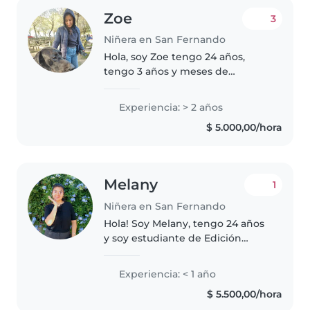
Zoe
3
Niñera en San Fernando
Hola, soy Zoe tengo 24 años,
tengo 3 años y meses de
experiencia en cuidado de
bebés y niños, empecé cuidando
Experiencia: > 2 años
a un bebé vecino y asi seguí con
$ 5.000,00/hora
otros niños, amo los bebés y
niños, pasar..
Melany
1
Niñera en San Fernando
Hola! Soy Melany, tengo 24 años
y soy estudiante de Edición
Audiovisual. Mi experiencia
cuidando niños se la debo a mis
Experiencia: < 1 año
hermanos y tambien a un trabajo
$ 5.500,00/hora
de verano cuidando una niña,..