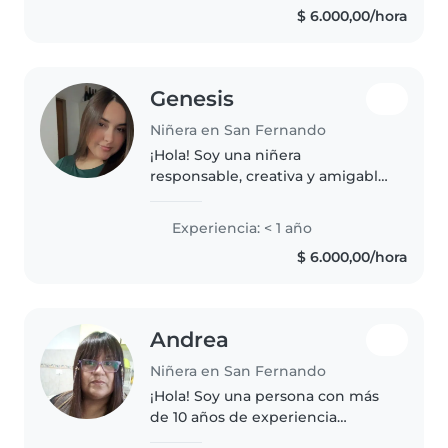
$ 6.000,00/hora
Genesis
Niñera en San Fernando
¡Hola! Soy una niñera
responsable, creativa y amigable,
en sus 20s. Aunque soy nueva en
el cuidado de niños, tengo
Experiencia: < 1 año
experiencia con niños de todas
$ 6.000,00/hora
las edades, desde bebés hasta
niños..
Andrea
Niñera en San Fernando
¡Hola! Soy una persona con más
de 10 años de experiencia
cuidando bebés, niños pequeños