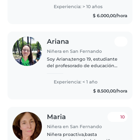
y niños en edad escolar. Me
Experiencia: > 10 años
encanta dibujar, leer cuentos,
$ 6.000,00/hora
tocar música y jugar con los
niños...
Ariana
Niñera en San Fernando
Soy Ariana,tengo 19, estudiante
del profesorado de educación
Física,tengo certificado en
asistente terapeutico. soy muy
Experiencia: < 1 año
activa practico deporte me
$ 8.500,00/hora
encanta cocinar y hacer
manualidades
Maria
10
Niñera en San Fernando
Niñera proactiva,basta