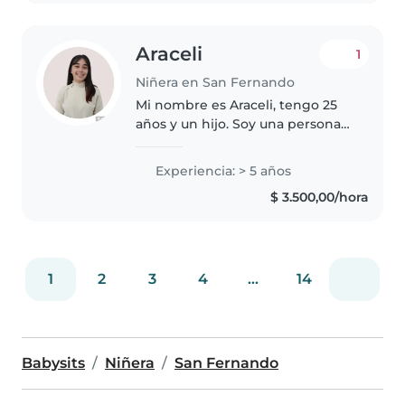
Araceli
1
Niñera en San Fernando
Mi nombre es Araceli, tengo 25
años y un hijo. Soy una persona
responsable, atenta y con mucha
paciencia. Me gusta compartir
Experiencia: > 5 años
tiempo con niños, jugar,
$ 3.500,00/hora
acompañarlos en su
crecimiento..
1
2
3
4
...
14
Babysits
Niñera
San Fernando