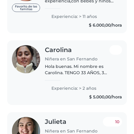
experiencia,con bebés y niños
Talleres de Crianza y
Favorito de las
familias
Estimulacion Temprana Primeros
Experiencia: > 11 años
Auxilios y RCP Amplitud horaria,
$ 6.000,00/hora
ya que mis hijos son
independies Referencias..
Carolina
Niñera en San Fernando
Hola buenas. Mi nombre es
Carolina. TENGO 33 AÑOS, 3
NIÑOS (van jornada completa)
por ese tema no hay problema
Experiencia: > 2 años
porque tengo quien me los
$ 5.000,00/hora
retire y cuide del colegio. Por la
mañana trabajo..
Julieta
10
Niñera en San Fernando