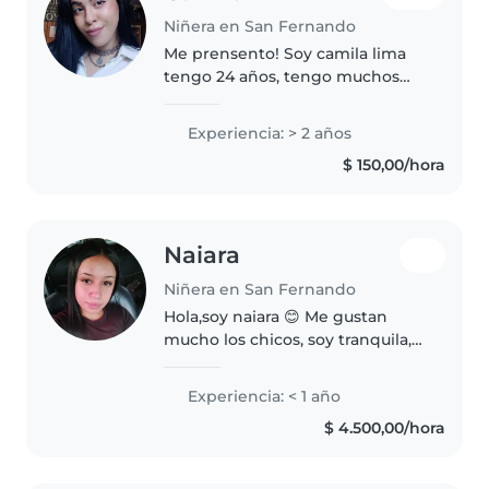
Niñera en San Fernando
Me prensento! Soy camila lima
tengo 24 años, tengo muchos
sobrinos y me encantan los
niños! soy bailarina, canto, me
Experiencia: > 2 años
gusta mucho hacer juegos, soy
$ 150,00/hora
deportista, entrenadora, ayudo
hacer..
Naiara
Niñera en San Fernando
Hola,soy naiara 😊 Me gustan
mucho los chicos, soy tranquila,
paciente y me llevo bien con
ellos. Me gusta jugar, cuidarlos y
Experiencia: < 1 año
estar atenta a lo que necesiten.
$ 4.500,00/hora
Soy responsable y puntual,..