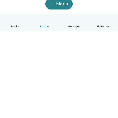
Mapa
Inicio
Buscar
Mensajes
Favoritos
Español
Cómo funciona
Ayuda
Términos y Privacidad
Precios
Datos de la empresa
Babysits para Empresas
Normas de la comunidad