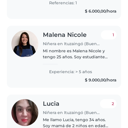
responsable,..
Referencias: 1
$ 6.000,00/hora
Malena Nicole
1
Niñera en Ituzaingó (Buenos Aires)
Mi nombre es Malena Nicole y
tengo 25 años. Soy estudiante
avanzada del profesorado de
nivel inicial, mejor conocido
Experiencia: > 5 años
como maestra jardinera. Poseo
$ 9.000,00/hora
habilidades en la cocinar, puedo..
Lucia
2
Niñera en Ituzaingó (Buenos Aires)
Me llamo Lucia, tengo 34 años.
Soy mamá de 2 niños en edad