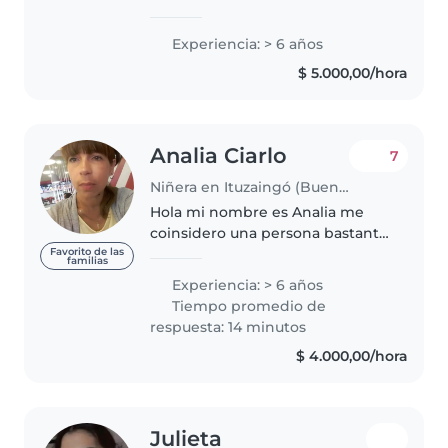
preescolar y escolar. Uno de ellos
con diagnóstico de tea. Estoy
Experiencia: > 6 años
certificada como acompañante
$ 5.000,00/hora
terapéutica con especialidad..
Analia Ciarlo
7
Niñera en Ituzaingó (Buenos Aires)
Hola mi nombre es Analia me
coinsidero una persona bastante
empática, amable, responsable y
Favorito de las
familias
sobre todo creativa, e trabajado
Experiencia: > 6 años
con pequeños a partir de bebes,
Tiempo promedio de
me gusta siempre crear..
respuesta: 14 minutos
$ 4.000,00/hora
Julieta