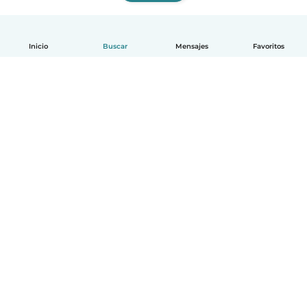
Inicio
Buscar
Mensajes
Favoritos
Español
Cómo funciona
Ayuda
Términos y Privacidad
Precios
Datos de la empresa
Babysits para Empresas
Normas de la comunidad