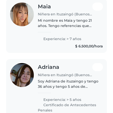
Maia
Niñera en Ituzaingó (Buenos Aires)
Mi nombre es Maia y tengo 21
años. Tengo referencias que
puedo compartir. Puedo cocinar,
hacer algunas tareas ligeras. Si
Experiencia: > 7 años
estás buscando niñera y te
$ 6.500,00/hora
gustaría saber más sobre mi,
ponete..
Adriana
Niñera en Ituzaingó (Buenos Aires)
Soy Adriana de ituzaingo y tengo
36 años y tengo 5 años de
experiencia cuidando niños de
preescolar y primaria. Me
Experiencia: > 5 años
encanta leerles cuentos, dibujar
Certificado de Antecedentes
y hacer música. Soy
Penales