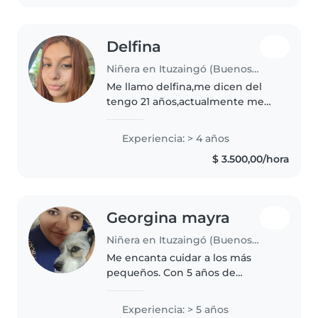
Delfina
Niñera en Ituzaingó (Buenos Aires)
Me llamo delfina,me dicen del
tengo 21 años,actualmente me
encuentro cursando la carrera de
enfermería.amo los niños, soy
Experiencia: > 4 años
muy paciente,cuidadosa y
$ 3.500,00/hora
resolutiva,cuento con
experiencia..
Georgina mayra
Niñera en Ituzaingó (Buenos Aires)
Me encanta cuidar a los más
pequeños. Con 5 años de
experiencia como canguro,
trabajo con bebés, niños
Experiencia: > 5 años
pequeños y preescolares. Creo