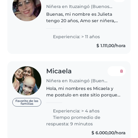
Niñera en Ituzaingó (Buenos Aires)
Buenas, mi nombre es Julieta
tengo 20 años, Amo ser niñera,
es algo que me encanta el
cuidado de niños , llevo más de 6
Experiencia: > 11 años
años siendo lo que más me
$ 1.111,00/hora
gusta y aprendo muchísimo con
ellos..
Micaela
8
Niñera en Ituzaingó (Buenos Aires)
Hola, mi nombres es Micaela y
me postulo en este sitio porque
me gusta trabajar en el cuidado
Favorito de las
familias
de niños. Tengo experiencias
Experiencia: > 4 años
comprobables. Soy divertida,
Tiempo promedio de
dinámica, cariñosa,
respuesta: 9 minutos
comprensible...
$ 6.000,00/hora