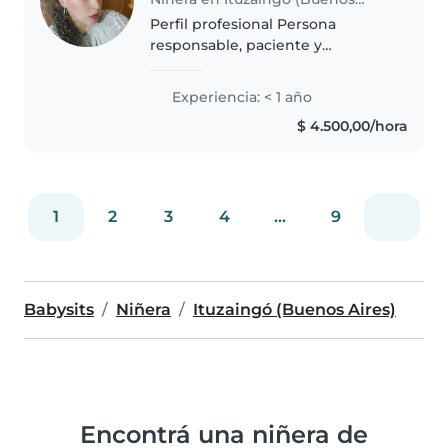
Perfil profesional Persona
responsable, paciente y
comprometida con el cuidado y
bienestar infantil. Madre de dos
Experiencia: < 1 año
hijos, con amplia experiencia en
$ 4.500,00/hora
la organización de rutinas,
alimentación,..
1
2
3
4
...
9
Babysits
Niñera
Ituzaingó (Buenos Aires)
Encontrá una niñera de