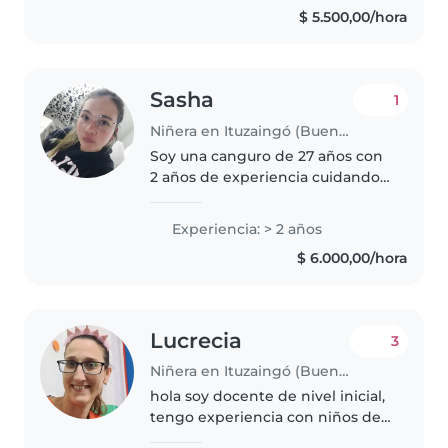
$ 5.500,00/hora
que el tiempo juntos es una
oportunidad para aprender..
Sasha
1
Niñera en Ituzaingó (Buenos Aires)
Soy una canguro de 27 años con
2 años de experiencia cuidando
niños de todas las edades, desde
bebés hasta niños en edad
Experiencia: > 2 años
escolar. Soy una persona
$ 6.000,00/hora
responsable, habladora y
amigable..
Lucrecia
3
Niñera en Ituzaingó (Buenos Aires)
hola soy docente de nivel inicial,
tengo experiencia con niños de
diferentes edades dsde 45 dias a