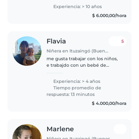
5 años, fui docente en esas
Experiencia: > 10 años
edades en instituciones.
$ 6.000,00/hora
Tambien tengo experiencia en..
Flavia
5
Niñera en Ituzaingó (Buenos Aires)
me gusta trabajar con los niños,
e trabajdo con un bebé de
meses, un niño de 8 con
principios de autismo y con una
Experiencia: > 4 años
adolescente de 14. ya llevo 5 años
Tiempo promedio de
trabajando de esto y es algo..
respuesta: 13 minutos
$ 4.000,00/hora
Marlene
Niñera en Ituzaingó (Buenos Aires)