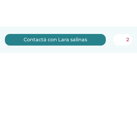
Contactá con Lara salinas
2
Español
Cómo funciona
Ayuda
Términos y Privacidad
Precios
Datos de la empresa