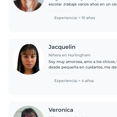
escolar .trabaje varios años en un 
auxiliar de sala con niños de entre 4
diferentes patologías.y..
Experiencia: > 10 años
Jacquelin
Niñera en Hurlingham
Soy muy amorosa, amo a los chicos,
desde pequeña en cuidarlos, me de
paciencia y dedicación
Experiencia: > 4 años
Veronica