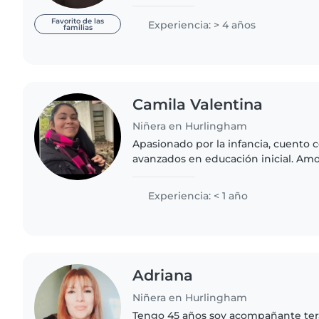
y crianza exclusivamente. Reciente
nietito desde sus..
Favorito de las
Experiencia: > 4 años
familias
Camila Valentina
Niñera en Hurlingham
Apasionado por la infancia, cuento 
avanzados en educación inicial. Amo 
manualidades con los niños. Experi
bebés y niños pequeños...
Experiencia: < 1 año
Adriana
Niñera en Hurlingham
Tengo 45 años soy acompañante ter