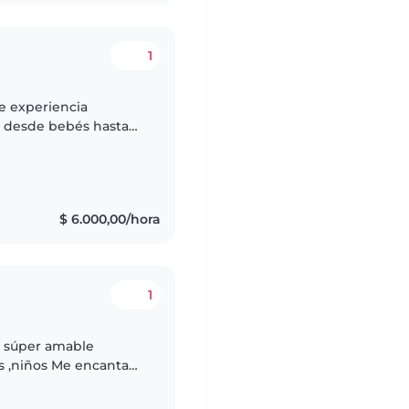
1
e experiencia
, desde bebés hasta
iencia trabajando con
$ 6.000,00/hora
1
r amable
Me encanta