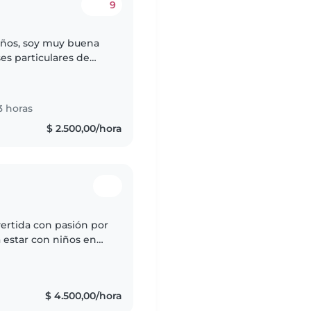
9
niños, soy muy buena
ses particulares de
 soñé con ser maestra
3 horas
$ 2.500,00/hora
ertida con pasión por
 estar con niños en
jos en casa. ¡No dudes
$ 4.500,00/hora