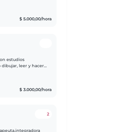
mente cuide a mi
$ 5.000,00/hora
con estudios
dibujar, leer y hacer
encia en cuidado de
$ 3.000,00/hora
2
apeuta,integradora