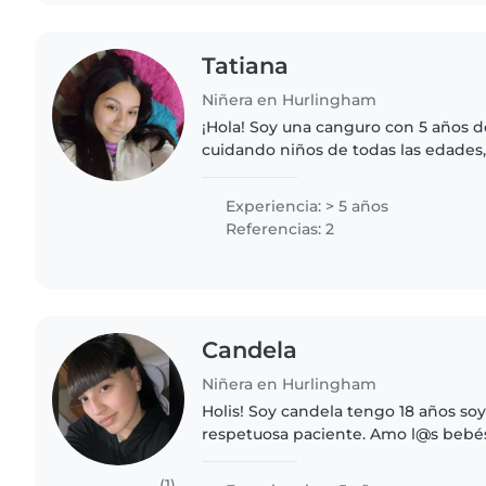
Tatiana
Niñera en Hurlingham
¡Hola! Soy una canguro con 5 años d
cuidando niños de todas las edades
niños en edad escolar. Tengo exper
niños con autismo y me..
Experiencia: > 5 años
Referencias: 2
Candela
Niñera en Hurlingham
Holis! Soy candela tengo 18 años soy súpe
respetuosa paciente. Amo l@s bebés ,niños 
trabajar de niñera le pongo mucho desempeño hace 5
años🥰💓 Amo hacerlos..
(1)