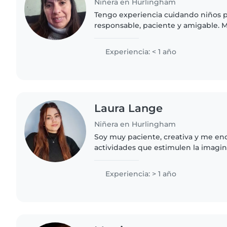
Niñera en Hurlingham
Tengo experiencia cuidando niños 
responsable, paciente y amigable. M
leer y hacer manualidades con los 
ayudo con las tareas..
Experiencia: < 1 año
Laura Lange
Niñera en Hurlingham
Soy muy paciente, creativa y me en
actividades que estimulen la imagin
de los niños.
Experiencia: > 1 año