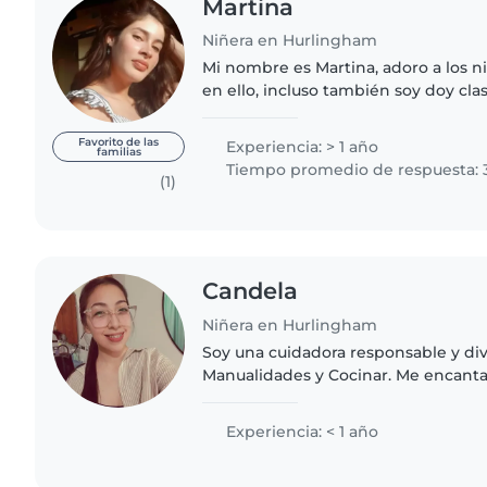
Martina
Niñera en Hurlingham
Mi nombre es Martina, adoro a los 
en ello, incluso también soy doy cla
niños de toda edad, desde pequeña
jardinera, sería..
Favorito de las
Experiencia: > 1 año
familias
Tiempo promedio de respuesta: 
(1)
Candela
Niñera en Hurlingham
Soy una cuidadora responsable y div
Manualidades y Cocinar. Me encanta
edad escolar. Puedo cuidar de tus hi
en contactarme!
Experiencia: < 1 año