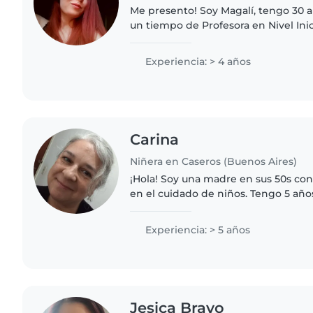
Me presento! Soy Magalí, tengo 30 a
un tiempo de Profesora en Nivel Inic
cuidando niños de 1 a 6 años, acom
rutinas diarias,..
Experiencia: > 4 años
Carina
Niñera en Caseros (Buenos Aires)
¡Hola! Soy una madre en sus 50s co
en el cuidado de niños. Tengo 5 año
cuidando niños de todas las edades
adolescentes. Me encanta..
Experiencia: > 5 años
Jesica Bravo