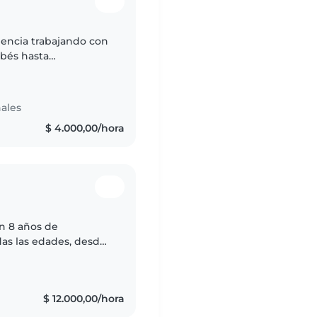
iencia trabajando con
ebés hasta
dadosa y paciente, y
ales
$ 4.000,00/hora
n 8 años de
das las edades, desde
ólida formación en
$ 12.000,00/hora