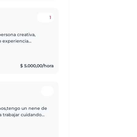
1
ersona creativa,
o experiencia
 edades con los cuales
$ 5.000,00/hora
ños,tengo un nene de
a trabajar cuidando
ble y comprensiva