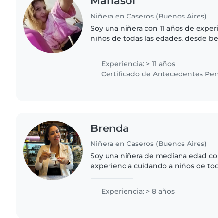
Mariasol
Niñera en Caseros (Buenos Aires)
Soy una niñera con 11 años de exper
niños de todas las edades, desde b
adolescentes. Soy responsable, bon
disfruto mucho de actividades..
Experiencia: > 11 años
Certificado de Antecedentes Pen
Brenda
Niñera en Caseros (Buenos Aires)
Soy una niñera de mediana edad co
experiencia cuidando a niños de to
bebés hasta escolares. Tengo una s
psicopedagogía y habilidades..
Experiencia: > 8 años