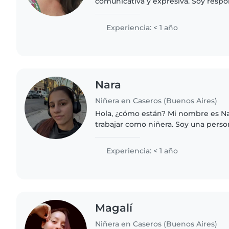
comunicativa y expresiva. Soy respo
Experiencia: < 1 año
Nara
Niñera en Caseros (Buenos Aires)
Hola, ¿cómo están? Mi nombre es Na
trabajar como niñera. Soy una pers
atenta y cariñosa, y disfruto muchí
chicos en sus rutinas..
Experiencia: < 1 año
Magalí
Niñera en Caseros (Buenos Aires)