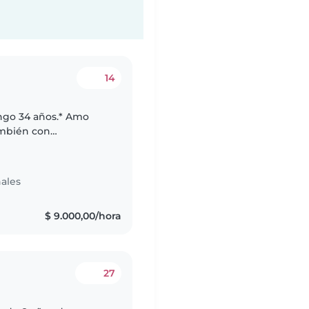
14
engo 34 años.* Amo
ambién con
referencias,
ales
$ 9.000,00/hora
27