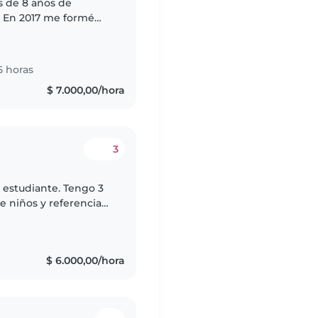
s de 8 años de
. En 2017 me formé
bajo en el
s,..
5 horas
$ 7.000,00/hora
3
 estudiante. Tengo 3
e niños y referencias.
 crecimiento,
$ 6.000,00/hora