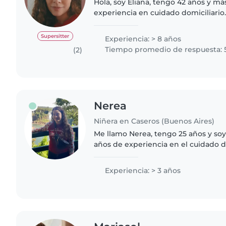
Hola, soy Eliana, tengo 42 años y má
experiencia en cuidado domiciliario
como Acompañante Terapéutica. Tra
acompañamiento respetuoso de niño
Supersitter
Experiencia: > 8 años
Tiempo promedio de respuesta: 
(2)
Nerea
Niñera en Caseros (Buenos Aires)
Me llamo Nerea, tengo 25 años y soy
años de experiencia en el cuidado d
Disfruto acompañarlos a ellos en su
fomentando su creatividad,..
Experiencia: > 3 años