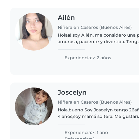
Ailén
Niñera en Caseros (Buenos Aires)
Holaa! soy Ailén, me considero una p
amorosa, paciente y divertida. Teng
cuidando a otros niños de distintas
pude tener una linda..
Experiencia: > 2 años
Joscelyn
Niñera en Caseros (Buenos Aires)
Hola,bueno Soy Joscelyn tengo 26a
4 años,soy mamá soltera. Me gustarí
niños,siento que soy muy Responsa
Espero me elijan muchas..
Experiencia: < 1 año
Referencias: 1