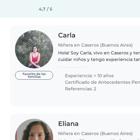
4,7 / 5
Carla
Niñera en Caseros (Buenos Aires)
Hola! Soy Carla, vivo en Caseros y t
cuidar niños y tengo experiencia t
capacidades especiales. Cuento con 
antecedentes y curso de Primeros..
Favorito de las
Experiencia: > 10 años
familias
Certificado de Antecedentes Pen
Referencias: 2
Eliana
Niñera en Caseros (Buenos Aires)