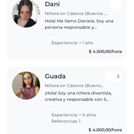
Dani
Niñera en Caseros (Buenos Aires)
Hola! Me llamo Daniela. Soy una
persona responsable y
comprometida que está
empezando en el cuidado
Experiencia: < 1 año
infantil. Busco ganar experiencia
$ 4.500,00/hora
como niñera ofreciendo un
ambiente seguro, divertido..
Guada
2
Niñera en Caseros (Buenos Aires)
¡Hola! Soy una niñera divertida,
creativa y responsable con 5
años de experiencia cuidando
niños en edad de guardería,
Experiencia: > 5 años
preescolar y primaria ya que
Referencias: 1
ocasionalmente cuido a mis
$ 4.000,00/hora
hermanos..