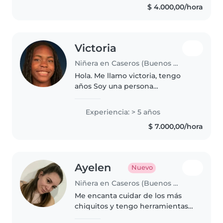
$ 4.000,00/hora
bebés, nenes pequeños y
preescolares...
Victoria
Niñera en Caseros (Buenos Aires)
Hola. Me llamo victoria, tengo
años Soy una persona
responsable, cariñosa y paciente.
Cuido, juego, enseño y
Experiencia: > 5 años
acompaño a los niños con amor,
$ 7.000,00/hora
creando un ambiente seguro y
alegre para..
Ayelen
Nuevo
Niñera en Caseros (Buenos Aires)
Me encanta cuidar de los más
chiquitos y tengo herramientas
para entretenerlos. Actualmente