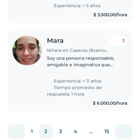
soy seño en un jardín
Experiencia: > 5 años
experiencia en bebés, niños
$ 3.500,00/hora
pequeños y preescolares, also
primero..
Mara
3
Niñera en Caseros (Buenos Aires)
Soy una persona responsable,
amigable e imaginativa que
disfruta de actividades como
dibujar, leer, hacer música y
Experiencia: > 11 años
jugar. También realizo tareas
Tiempo promedio de
domesticas. Aunque no tengo
respuesta: 1 hora
certificado..
$ 6.000,00/hora
1
2
3
4
...
15