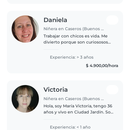
Daniela
Niñera en Caseros (Buenos Aires)
Trabajar con chicos es vida. Me
divierto porque son curiososos
ocurrentes y no tienen maldad.
Acompañar en su crecimiento es
Experiencia: > 3 años
gratificante para sus padres y
$ 4.900,00/hora
para mí también.
Victoria
Niñera en Caseros (Buenos Aires)
Hola, soy María Victoria, tengo 36
años y vivo en Ciudad Jardín. Soy
una persona responsable,
paciente y de confianza. tengo
Experiencia: < 1 año