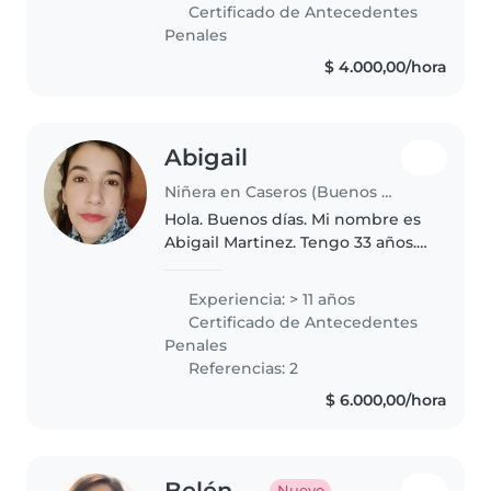
muchas ganas de trabajar y
Certificado de Antecedentes
brindar cuidado. Me gusta
Penales
acompañarlos..
$ 4.000,00/hora
Abigail
Niñera en Caseros (Buenos Aires)
Hola. Buenos días. Mi nombre es
Abigail Martinez. Tengo 33 años.
Soy de Caseros, Partido de 3 de
Febrero. Límite con Palomar
Experiencia: > 11 años
"Moron". Bs As. Tengo
Certificado de Antecedentes
experiencia con bebés RN hasta
Penales
adolescentes;..
Referencias: 2
$ 6.000,00/hora
Belén
Nuevo