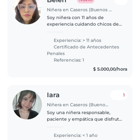
Niñera en Caseros (Buenos Aires)
Soy niñera con 11 años de
experiencia cuidando chicos de
todas las edades, especialmente
con autismo, alergias y asma. Me
Experiencia: > 11 años
encanta dibujar, leer, música y
Certificado de Antecedentes
juegos. ¿Listos para una gran..
Penales
Referencias: 1
$ 5.000,00/hora
Iara
1
Niñera en Caseros (Buenos Aires)
Soy una niñera responsable,
paciente y empática que disfruta
pasar tiempo con los chicos
aunque no tengo experiencia
Experiencia: < 1 año
previa, me encanta cuidar de