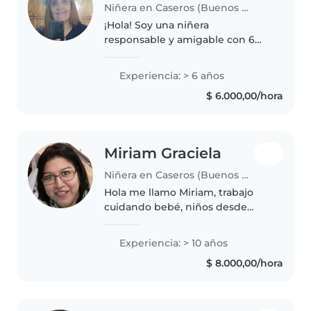
Niñera en Caseros (Buenos Aires)
¡Hola! Soy una niñera
responsable y amigable con 6
años de experiencia cuidando
niños en edad preescolar. Me
Experiencia: > 6 años
encanta leer cuentos y hacer
$ 6.000,00/hora
manualidades con los niños. Soy
madre y tengo..
Miriam Graciela
Niñera en Caseros (Buenos Aires)
Hola me llamo Miriam, trabajo
cuidando bebé, niños desde
hace más de 10 años Mi labor
consiste en brindarles cuidado y
Experiencia: > 10 años
recreación (siempre acorde a su
$ 8.000,00/hora
edad) y encargarme de la
preparación..