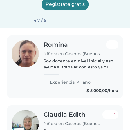
Registrate gratis
4,7 / 5
Romina
Niñera en Caseros (Buenos Aires)
Soy docente en nivel inicial y eso
ayuda al trabajar con esto ya que
puedo incentivar al niño/a de
otro manera. No tengo
Experiencia: < 1 año
experiencia ya que trabajo como
$ 5.000,00/hora
docente en el turno de la tarde..
Claudia Edith
1
Niñera en Caseros (Buenos Aires)