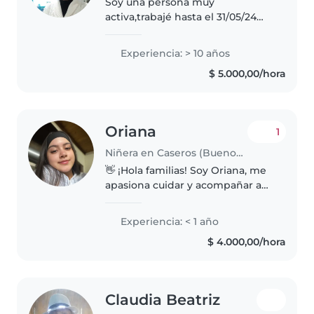
Soy una persona muy
activa,trabajé hasta el 31/05/24
pues me jubilé y quiero trabajar
en cercanía de mí
Experiencia: > 10 años
domicilio,tengo nietos con
$ 5.000,00/hora
edades que van desde los 6 y 15
años,me encanta leer,contar..
Oriana
1
Niñera en Caseros (Buenos Aires)
👋 ¡Hola familias! Soy Oriana, me
apasiona cuidar y acompañar a
los más chicos. Me considero una
persona responsable, organizada
Experiencia: < 1 año
y puntual, pero también muy
$ 4.000,00/hora
cariñosa, paciente y creativa..
Claudia Beatriz