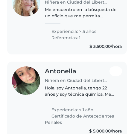
Niñera en Ciudad del Libertador General San Martín
Me encuentro en la búsqueda de
un oficio que me permita
estudiar y aplicar mis
conocimientos de una manera
Experiencia: > 5 años
satisfactoria para mí y el
Referencias: 1
empleador. Cuento con
$ 3.500,00/hora
experiencia con niños que..
Antonella
Niñera en Ciudad del Libertador General San Martín
Hola, soy Antonella, tengo 22
años y soy técnica química. Me
encantan los niños y disfruto
pasar tiempo con ellos,
Experiencia: < 1 año
ayudándolos a aprender y
Certificado de Antecedentes
divertirse. Soy responsable,
Penales
paciente y..
$ 5.000,00/hora