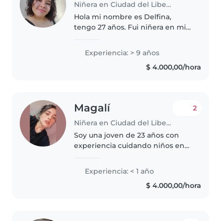
Niñera en Ciudad del Libertador General San Martín
Hola mi nombre es Delfina,
tengo 27 años. Fui niñera en mi
barrio desde los 16 años, tengo
experiencia de 9 años cuidando
Experiencia: > 9 años
niños de entre meses a 10 años.
$ 4.000,00/hora
Soy estimuladora temprana,..
Magalí
2
Niñera en Ciudad del Libertador General San Martín
Soy una joven de 23 años con
experiencia cuidando niños en
edad preescolar. Disfruto mucho
de actividades creativas como
Experiencia: < 1 año
dibujar, música y juegos.
$ 4.000,00/hora
Además, me siento cómoda
ayudando..