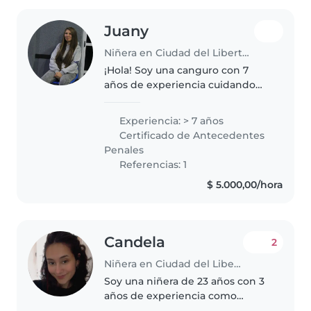
Juany
Niñera en Ciudad del Libertador General San Martín
¡Hola! Soy una canguro con 7
años de experiencia cuidando
niños de todas las edades, desde
bebés hasta niños en edad
Experiencia: > 7 años
escolar. Me encanta dibujar, leer
Certificado de Antecedentes
cuentos, hacer manualidades y..
Penales
Referencias: 1
$ 5.000,00/hora
Candela
2
Niñera en Ciudad del Libertador General San Martín
Soy una niñera de 23 años con 3
años de experiencia como
acompañante terapéutica,