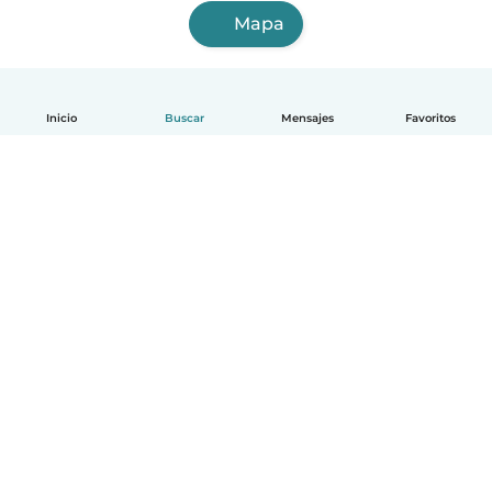
Mapa
Inicio
Buscar
Mensajes
Favoritos
Español
Cómo funciona
Ayuda
Términos y Privacidad
Precios
Datos de la empresa
Babysits para Empresas
Normas de la comunidad