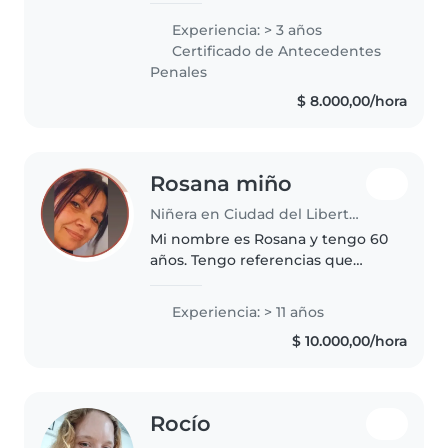
especialmente de edad escolar.
Experiencia: > 3 años
Soy paciente, empática y
Certificado de Antecedentes
responsable, lo que me hace una
Penales
cuidadora..
$ 8.000,00/hora
Rosana miño
Niñera en Ciudad del Libertador General San Martín
Mi nombre es Rosana y tengo 60
años. Tengo referencias que
puedo compartir. Si estás
buscando niñera y te gustaría
Experiencia: > 11 años
saber más sobre mi, ponete en
$ 10.000,00/hora
contacto conmigo.
Rocío