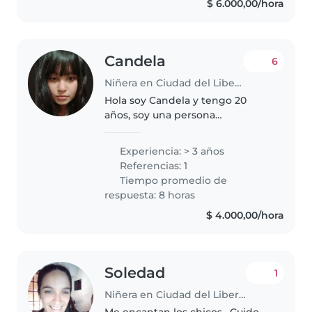
$ 6.000,00/hora
tengo una gran afinidad con
niños..
Candela
6
Niñera en Ciudad del Libertador General San Martín
Hola soy Candela y tengo 20
años, soy una persona
responsable, paciente y
divertida, con 3 años de
Experiencia: > 3 años
experiencia cuidando a niños de
Referencias: 1
todas las edades, de recien
Tiempo promedio de
nacidos hasta adolescentes...
respuesta: 8 horas
$ 4.000,00/hora
Soledad
1
Niñera en Ciudad del Libertador General San Martín
Me encantan los chicos . Cuido