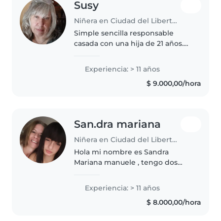
Susy
Niñera en Ciudad del Libertador General San Martín
Simple sencilla responsable
casada con una hija de 21 años.
vivo en San Martin cerca de Av
San Martín y Gral Paz hacia plaza
Experiencia: > 11 años
principal. Edad 62 años. jubilada.
$ 9.000,00/hora
soy CUIDÁDORA. Me gusta..
San.dra mariana
Niñera en Ciudad del Libertador General San Martín
Hola mi nombre es Sandra
Mariana manuele , tengo dos
hijos mayores de 18 años victoria
y Gastón de 21 ,he trabajado en
Experiencia: > 11 años
empresas y también en casas de
$ 8.000,00/hora
familia , actualmente estoy
cuidando..