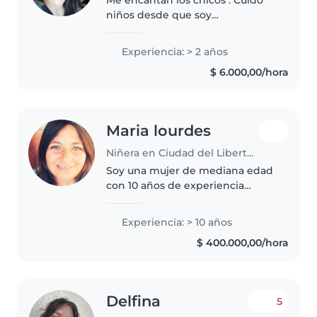
niños desde que soy
adolescente . Desde bebés hasta
niños más grandes . Cualquier
Experiencia: > 2 años
cosa no duden en comunicarse
$ 6.000,00/hora
ante cualquier duda .
Disponibilidad horaria..
Maria lourdes
Niñera en Ciudad del Libertador General San Martín
Soy una mujer de mediana edad
con 10 años de experiencia
cuidando niños, especialmente
adolescentes. Soy divertida,
Experiencia: > 10 años
responsable y muy paciente.
$ 400.000,00/hora
Tengo un título de bachiller de
adultos..
Delfina
5