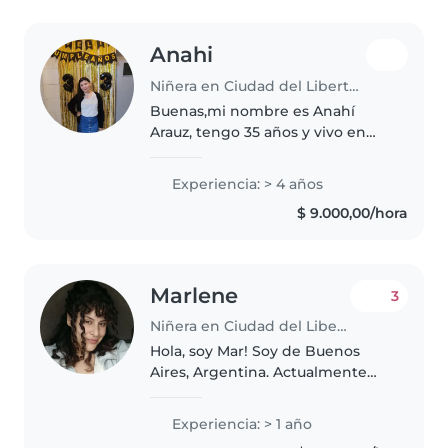
Anahi
Niñera en Ciudad del Libertador General San Martín
Buenas,mi nombre es Anahí
Arauz, tengo 35 años y vivo en
buenos aires, argentina Soy
niñera con más de dos años de
Experiencia: > 4 años
experiencia y cuido desde bebes
$ 9.000,00/hora
hasta adolescentes , adoro las
mascotas..
Marlene
3
Niñera en Ciudad del Libertador General San Martín
Hola, soy Mar! Soy de Buenos
Aires, Argentina. Actualmente
estudio una carrera universitaria
de la salud, llamada
Experiencia: > 1 año
fonoaudiologia, soy vegetariana y