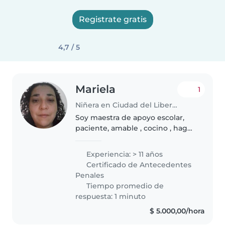
Registrate gratis
4,7 / 5
Mariela
1
Niñera en Ciudad del Libertador General San Martín
Soy maestra de apoyo escolar,
paciente, amable , cocino , hago
los quehaceres que necesiten y
me dedico a los niños . Me gusta
Experiencia: > 11 años
mantener el orden siguiendo las
Certificado de Antecedentes
órdenes y rutina de..
Penales
Tiempo promedio de
respuesta: 1 minuto
$ 5.000,00/hora