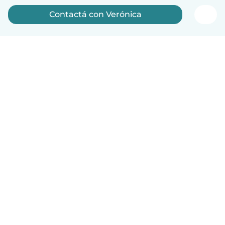
Contactá con Verónica
Español
Cómo funciona
Ayuda
Términos y Privacidad
Precios
Datos de la empresa
Babysits para Empresas
Normas de la comunidad