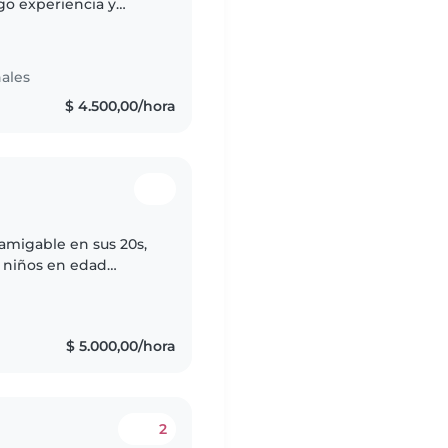
go experiencia y
bables no tengo
ales
$ 4.500,00/hora
 amigable en sus 20s,
 niños en edad
en edad escolar. Me
$ 5.000,00/hora
2