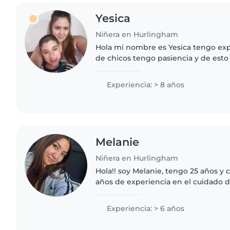
Yesica
Niñera en Hurlingham
Hola mi nombre es Yesica tengo exp
de chicos tengo pasiencia y de esto
trabajado me encantaría tener otra
trabajar ya que la..
Experiencia: > 8 años
Melanie
Niñera en Hurlingham
Hola!! soy Melanie, tengo 25 años y
años de experiencia en el cuidado 
del Movimiento Scout, donde tengo
de niños y preadolescentes..
Experiencia: > 6 años