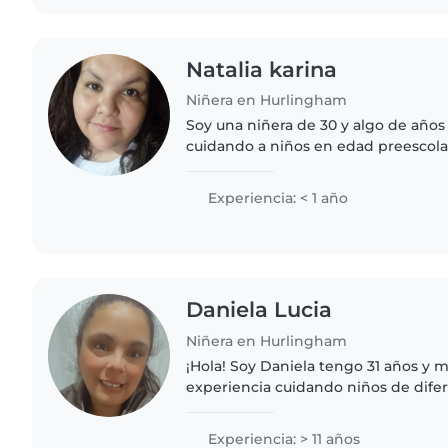
Natalia karina
Niñera en Hurlingham
Soy una niñera de 30 y algo de años
cuidando a niños en edad preescola
secundarios completos y hablo espa
considero una persona responsable,.
Experiencia: < 1 año
Daniela Lucia
Niñera en Hurlingham
¡Hola! Soy Daniela tengo 31 años y 
experiencia cuidando niños de dife
bebés hasta escolares. Me consider
responsable, paciente y..
Experiencia: > 11 años