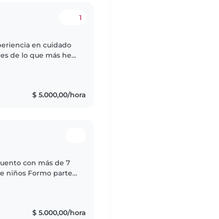
1
eriencia en cuidado
 es de lo que más he
 oportunidad para
$ 5.000,00/hora
 cuento con más de 7
de niños Formo parte
 a mi cargo un grupo
$ 5.000,00/hora