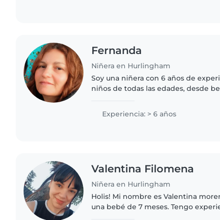
Fernanda
Niñera en Hurlingham
Soy una niñera con 6 años de exper
niños de todas las edades, desde b
edad escolar. Soy responsable, crea
Disfruto mucho..
Experiencia: > 6 años
Valentina Filomena
Niñera en Hurlingham
Holis! Mi nombre es Valentina more
una bebé de 7 meses. Tengo experi
y también tengo un poco de formac