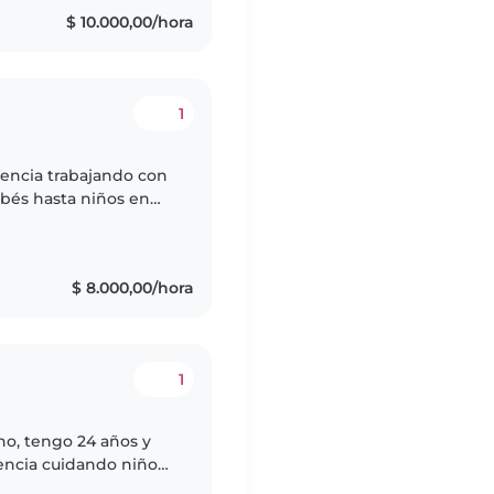
$ 10.000,00/hora
1
iencia trabajando con
ebés hasta niños en
tiva y muy paciente.
$ 8.000,00/hora
1
no, tengo 24 años y
encia cuidando niños
ión docente de nivel