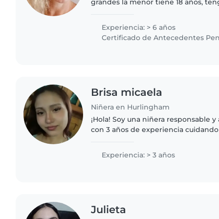
grandes la menor tiene 18 años, ten
disponibilidad, referencias compro
problemas de horarios..
Experiencia: > 6 años
Certificado de Antecedentes Pen
Brisa micaela
Niñera en Hurlingham
¡Hola! Soy una niñera responsable y
con 3 años de experiencia cuidando
preescolar, de jardín de infantes y 
encanta leerles cuentos,..
Experiencia: > 3 años
Julieta