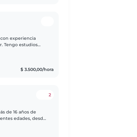
 con experiencia
r. Tengo estudios
ñol e inglés. Me
.
$ 3.500,00/hora
2
más de 16 años de
rentes edades, desde
o una persona