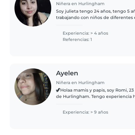
Niñera en Hurlingham
Soy julieta tengo 24 años, tengo 5 
trabajando con niños de diferentes
hasta niños en edad escolar. Soy un
responsable, divertida y..
Experiencia: > 4 años
Referencias: 1
Ayelen
Niñera en Hurlingham
🦖Holaa mamis y papis, soy Romi, 23 
de Hurlingham. Tengo experiencia 
cuidé a muchos de mis primitos y tu
bebés desde 4 meses..
Experiencia: > 9 años