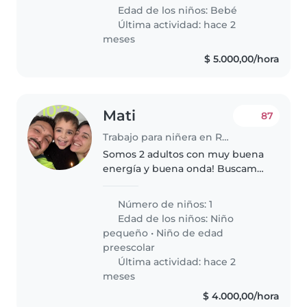
años. Necesitamos una niñera
Edad de los niños:
Bebé
que se sienta cómoda con las
Última actividad: hace 2
mascotas..
meses
$ 5.000,00/hora
Mati
87
Trabajo para niñera en Rosario
Somos 2 adultos con muy buena
energía y buena onda! Buscamos
una niñera confiable! Para cuidar
a nuestro hijo de 3 años !
Número de niños: 1
Trabajamos desde casa, por lo q
Edad de los niños:
Niño
muchas veces vamos a
pequeño
•
Niño de edad
compartir..
preescolar
Última actividad: hace 2
meses
$ 4.000,00/hora