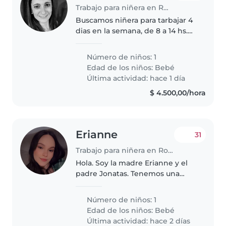
Trabajo para niñera en Rosario
Buscamos niñera para tarbajar 4
dias en la semana, de 8 a 14 hs.
Se trata de cuidar a mi bebe de
15 meses, mientras yo trabajo en
Número de niños: 1
casa. solo hay que encargarse del
Edad de los niños:
Bebé
bebe, no hay que..
Última actividad: hace 1 día
$ 4.500,00/hora
Erianne
31
Trabajo para niñera en Rosario
Hola. Soy la madre Erianne y el
padre Jonatas. Tenemos una
bebé de tres meses y estamos
buscando una persona
Número de niños: 1
responsable y paciente para
Edad de los niños:
Bebé
cuidarla en los horarios que
Última actividad: hace 2 días