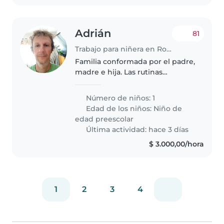
Adrián
81
Trabajo para niñera en Rosario
Familia conformada por el padre,
madre e hija. Las rutinas
habituales son trabajo de ambos
padres y la niña que va a la
Número de niños: 1
escuela de mañana, desde las 8
Edad de los niños:
Niño de
horas hasta el mediodía. El
edad preescolar
ingreso..
Última actividad: hace 3 días
$ 3.000,00/hora
1
2
3
4