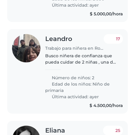
tenés experiencia y ganas de
Última actividad: ayer
compartir..
$ 5.000,00/hora
Leandro
17
Trabajo para niñera en Rosario
Busco niñera de confianza que
pueda cuidar de 2 niñas , una de
7 años y otra de 11 años. Que se
sienta cómoda con las mascotas
Número de niños: 2
y con algunas tareas domésticas.
Edad de los niños:
Niño de
No dudes en ponerte..
primaria
Última actividad: ayer
$ 4.500,00/hora
Eliana
25