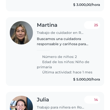
estamos cursando..
$ 3.000,00/hora
Martina
25
Trabajo de cuidador en Rosario
Buscamos una cuidadora
responsable y cariñosa para
nuestros dos hijas en edad
escolar. Son niñas amigables,
Número de niños: 2
independientes y tranquilas. Nos
Edad de los niños:
Niño de
encantaría alguien que pueda
primaria
ayudar con..
Última actividad: hace 1 mes
$ 5.000,00/hora
Julia
14
Trabajo para niñera en Rosario