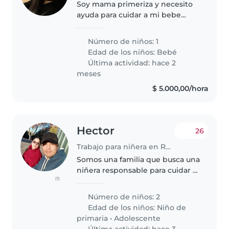
Soy mama primeriza y necesito
ayuda para cuidar a mi bebe
recien nacido, seria de 18hs a 00,
los dias de semana solamente.
Número de niños: 1
Vivo en rosario, zona centro.
Edad de los niños:
Bebé
Última actividad: hace 2
meses
$ 5.000,00/hora
Hector
26
Trabajo para niñera en Rosario
Somos una familia que busca una
niñera responsable para cuidar a
(1)
nuestros dos hijos, un niño en
edad escolar y un adolescente.
Número de niños: 2
Nuestros hijos son charlatanes,
Edad de los niños:
Niño de
enérgicos y creativos...
primaria
•
Adolescente
Última actividad: hace 3