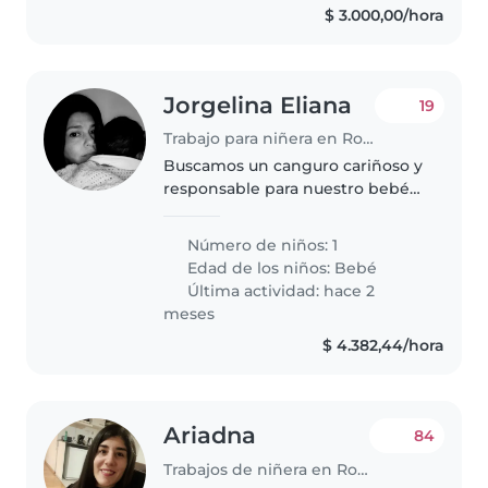
$ 3.000,00/hora
Jorgelina Eliana
19
Trabajo para niñera en Rosario
Buscamos un canguro cariñoso y
responsable para nuestro bebé
de 1 año, que es muy hablador,
curioso e inteligente.
Número de niños: 1
Necesitamos a alguien que se
Edad de los niños:
Bebé
sienta cómodo con las mascotas
Última actividad: hace 2
y que..
meses
$ 4.382,44/hora
Ariadna
84
Trabajos de niñera en Rosario