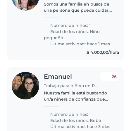
Somos una familia en busca de
una persona que pueda cuidar,
jugar, explorar y crecer con
nuestro hijo de 2 años. También
Número de niños: 1
necesitamos que gestione el
Edad de los niños:
Niño
reseteo hogareño diario.
pequeño
Valoramos..
Última actividad: hace 1 mes
$ 4.000,00/hora
Emanuel
26
Trabajo para niñera en Rosario
Nuestra familia está buscando
un/a niñera de confianza que
pueda cuidar de nuestro hijo de
menos de 4 meses. Necesitamos
Número de niños: 1
alguien que se sienta cómodo/a
Edad de los niños:
Bebé
con mascotas, cocinar y realizar..
Última actividad: hace 3 días