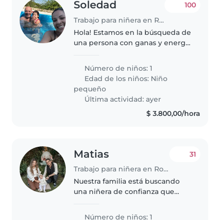
Soledad
100
Trabajo para niñera en Rosario
Hola! Estamos en la búsqueda de
una persona con ganas y energía
para el cuidado de nuestra hija
de 4 años, no tenemos mascotas.
Número de niños: 1
El horario es desde las 7 AM
Edad de los niños:
Niño
hasta las 13 hrs en zona..
pequeño
Última actividad: ayer
$ 3.800,00/hora
Matias
31
Trabajo para niñera en Rosario
Nuestra familia está buscando
una niñera de confianza que
pueda cuidar de nuestros dos
hijos, uno de 1 año y otro de 3
Número de niños: 1