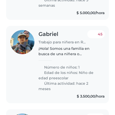
semanas
$ 5.000,00/hora
Gabriel
45
Trabajo para niñera en Rosario
¡Hola! Somos una familia en
busca de una niñera o
cuidador(a) que pueda cuidar a
nuestro hijo, un niño de
Número de niños: 1
preescolar amigable, tranquilo y
Edad de los niños:
Niño de
creativo. Nos encantaría alguien
edad preescolar
que se sienta..
Última actividad: hace 2
meses
$ 3.500,00/hora