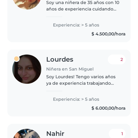
Soy una niñera de 35 años con 10
años de experiencia cuidando
bebés, niños pequeños,
preescolares y escolares. Soy
Experiencia: > 5 años
paciente, responsable y
$ 4.500,00/hora
empática. Puedo ayudar con
mascotas, cocinar,..
Lourdes
2
Niñera en San Miguel
Soy Lourdes! Tengo varios años
ya de experiencia trabajando
como niñera 💪🏻 Además del
cuidado total hacia los niños, soy
Experiencia: > 5 años
muy responsable, cuidadosa y
$ 6.000,00/hora
mantengo los hogares
limpios/ordenados..
Nahir
1