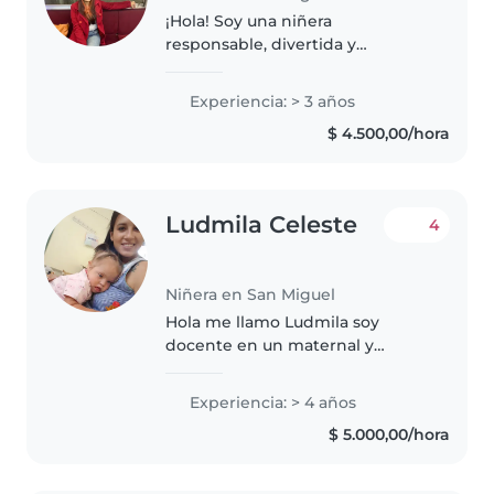
¡Hola! Soy una niñera
responsable, divertida y
amigable con 3 años de
experiencia cuidando niños de
Experiencia: > 3 años
todas las edades. Me encanta
$ 4.500,00/hora
dibujar, leer cuentos, hacer
manualidades y jugar...
Ludmila Celeste
4
Niñera en San Miguel
Hola me llamo Ludmila soy
docente en un maternal y
estudiante de un profesorado de
nivel inicial y primario, me
Experiencia: > 4 años
apasionan los niños por eso
$ 5.000,00/hora
deseo seguir en este ámbito
laboral , ya..