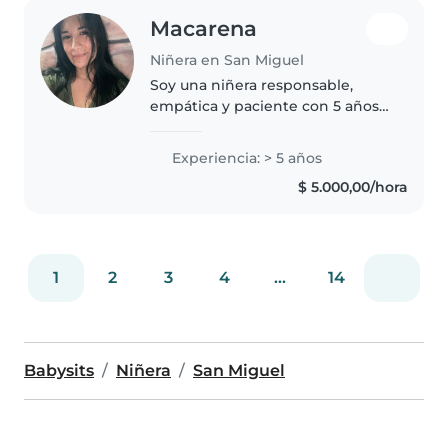
Macarena
Niñera en San Miguel
Soy una niñera responsable,
empática y paciente con 5 años
de experiencia en el cuidado de
niños de todas las edades,
Experiencia: > 5 años
incluyendo aquellos con
$ 5.000,00/hora
necesidades especiales como
autismo, retraso..
1
2
3
4
...
14
Babysits
Niñera
San Miguel