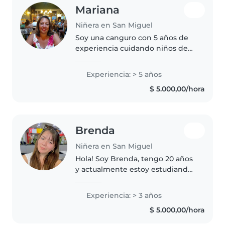
Mariana
Niñera en San Miguel
Soy una canguro con 5 años de
experiencia cuidando niños de
todas las edades, desde bebés
hasta escolares. Soy una persona
Experiencia: > 5 años
responsable, amigable y
$ 5.000,00/hora
empática, y disfruto leyendo y
haciendo..
Brenda
Niñera en San Miguel
Hola! Soy Brenda, tengo 20 años
y actualmente estoy estudiando
en la universidad. Disfruto el
cuidado de los niños y
Experiencia: > 3 años
acompañarlos en su día a día,
$ 5.000,00/hora
para mí cuidar no es solo
supervisar,..