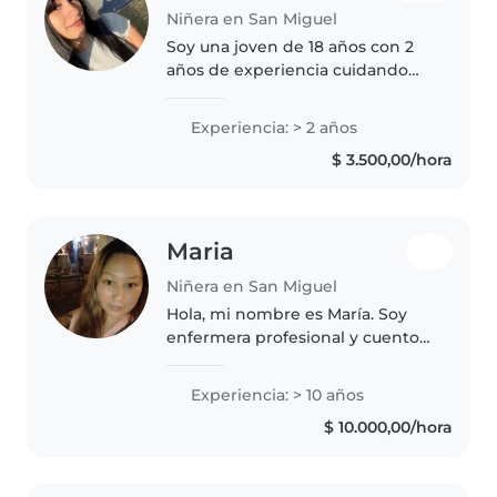
Niñera en San Miguel
Soy una joven de 18 años con 2
años de experiencia cuidando
niños de todas las edades, desde
bebés hasta niños en edad
Experiencia: > 2 años
escolar. Soy responsable,
$ 3.500,00/hora
divertida y habladora, y me
encanta..
Maria
Niñera en San Miguel
Hola, mi nombre es María. Soy
enfermera profesional y cuento
con experiencia en el cuidado de
niños. Soy una persona
Experiencia: > 10 años
responsable, paciente y atenta, y
$ 10.000,00/hora
me gusta brindarles un cuidado..