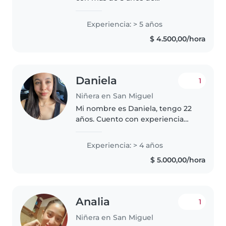
experiencia cuidando niños de
todas las edades, desde bebés
Experiencia: > 5 años
hasta escolares. Me destaco por
$ 4.500,00/hora
ser habladora, responsable y
muy paciente...
Daniela
1
Niñera en San Miguel
Mi nombre es Daniela, tengo 22
años. Cuento con experiencia
comprobable en cuidado de
niños. Soy una persona
Experiencia: > 4 años
responsable, atenta, educada y
$ 5.000,00/hora
muy paciente. Tengo buena
comunicación y..
Analia
1
Niñera en San Miguel