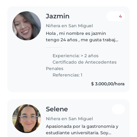
Jazmin
4
Niñera en San Miguel
Hola , mi nombre es jazmin
tengo 24 años , me gusta trabajar
con niños jugar con ellos, leerles
cuentos. se cocinar, puedo
Experiencia: > 2 años
ayudar con las tareas del hogar.
Certificado de Antecedentes
Soy responsables , tengo..
Penales
Referencias: 1
$ 3.000,00/hora
Selene
Niñera en San Miguel
Apasionada por la gastronomía y
estudiante universitaria. Soy