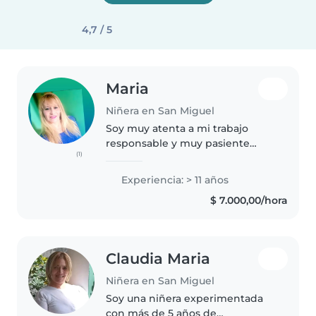
4,7 / 5
Maria
Niñera en San Miguel
Soy muy atenta a mi trabajo
responsable y muy pasiente
(1)
llego horario a mi trabajo amo los
chicos tengo mucha paciencia y
Experiencia: > 11 años
responsabilidad estoy dispuesta
$ 7.000,00/hora
a dar todo para satisfacer..
Claudia Maria
Niñera en San Miguel
Soy una niñera experimentada
con más de 5 años de