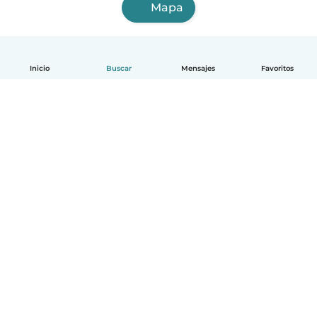
Mapa
Inicio
Buscar
Mensajes
Favoritos
Español
Cómo funciona
Ayuda
Términos y Privacidad
Precios
Datos de la empresa
Babysits para Empresas
Normas de la comunidad