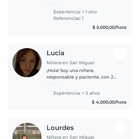
enérgica me gustan los
deportes, entusiasta por los
Experiencia: < 1 año
juegos de mesa, intelectual me
Referencias: 1
gusta mucho leer y aprender
$ 5.000,00/hora
cosas nuevas...
Lucia
Niñera en San Miguel
¡Hola! Soy una niñera
responsable y paciente, con 2
años de experiencia cuidando
niños en edad preescolar. Tengo
Experiencia: > 2 años
experiencia con niños con
$ 4.000,00/hora
necesidades especiales,
especialmente con..
Lourdes
Niñera en San Miguel