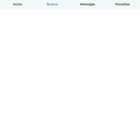
Inicio
Buscar
Mensajes
Favoritos
Español
Cómo funciona
Ayuda
Términos y Privacidad
Precios
Datos de la empresa
Babysits para Empresas
Normas de la comunidad
© Babysits B.V.