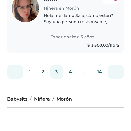
Niñera en Morón
Hola me llamo Sara, cómo están?
Soy una persona responsable,
paciente y comprometida con el
cuidado infantil. Me destaco por
Experiencia: > 5 años
brindar atención, contención y
$ 3.500,00/hora
un ambiente seguro y
agradable..
1
2
3
4
...
14
Babysits
Niñera
Morón