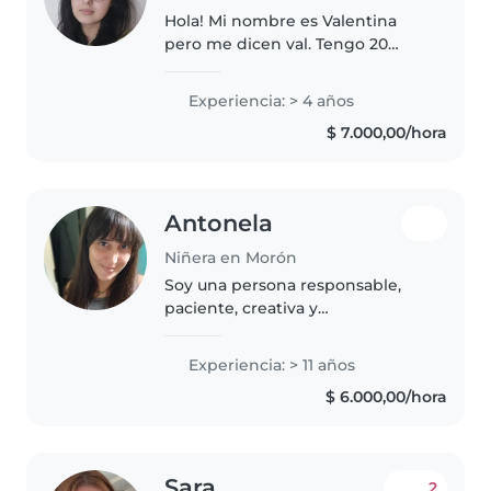
Hola! Mi nombre es Valentina
pero me dicen val. Tengo 20
años y soy estudiante de la
carrera de derecho. Fui
Experiencia: > 4 años
animadora en actividades
$ 7.000,00/hora
extracurriculares los findes de
semana, abarcando..
Antonela
Niñera en Morón
Soy una persona responsable,
paciente, creativa y
comprometida con el bienestar
infantil. Tengo amplia
Experiencia: > 11 años
experiencia en el cuidado de
$ 6.000,00/hora
bebés y niños de distintas
edades, tanto en el ámbito..
Sara
2