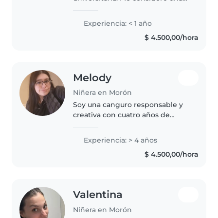
persona tranquila, responsable,
paciente y simpática. Me gusta
Experiencia: < 1 año
pasar tiempo con los niños, jugar
$ 4.500,00/hora
con ellos, ayudarlos con..
Melody
Niñera en Morón
Soy una canguro responsable y
creativa con cuatro años de
experiencia en el cuidado de
bebés, niños pequeños y
Experiencia: > 4 años
preescolares. soy paciente
$ 4.500,00/hora
divertida amable cariñosa
cuando estoy con..
Valentina
Niñera en Morón