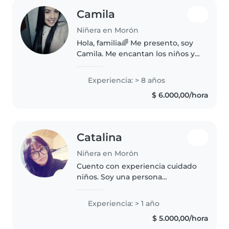
Camila
Niñera en Morón
Hola, familia🌈 Me presento, soy
Camila. Me encantan los niños y
disfruto acompañarlos en cada
etapa con cariño, paciencia y
Experiencia: > 8 años
responsabilidad. Me adapto con
$ 6.000,00/hora
facilidad a las rutinas e..
Catalina
Niñera en Morón
Cuento con experiencia cuidado
niños. Soy una persona
responsable, paciente y de
confianza. Me adapto rápido a
Experiencia: > 1 año
nuevas tareas y suelo generar un
$ 5.000,00/hora
buen vínculo con los niños, ya