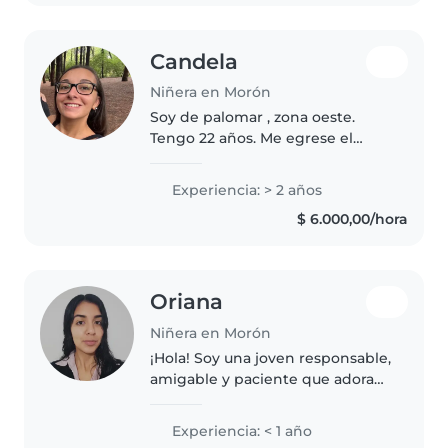
que me..
Candela
Niñera en Morón
Soy de palomar , zona oeste.
Tengo 22 años. Me egrese el
colegio el Elmina paz de gallo
bachiller en economía Cuide a
Experiencia: > 2 años
un niño de 6 meses y luego
$ 6.000,00/hora
cuando tenia 1 años. Me
apasionan los..
Oriana
Niñera en Morón
¡Hola! Soy una joven responsable,
amigable y paciente que adora
trabajar con niños. Tengo
experiencia cuidando un bebé.
Experiencia: < 1 año
Me encanta dibujar, leer cuentos,