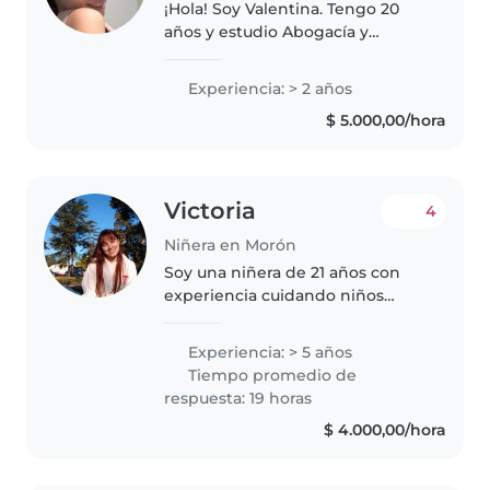
¡Hola! Soy Valentina. Tengo 20
años y estudio Abogacía y
Contador Público. Siempre me
gustó pasar tiempo con chicos y
Experiencia: > 2 años
acompañarlos en su crecimiento.
$ 5.000,00/hora
Soy una persona tranquila,
responsable..
Victoria
4
Niñera en Morón
Soy una niñera de 21 años con
experiencia cuidando niños
durante 5 años. He cuidado a
niños de todas las edades, desde
Experiencia: > 5 años
bebés hasta niños en edad
Tiempo promedio de
escolar. Soy una persona
respuesta: 19 horas
responsable,..
$ 4.000,00/hora