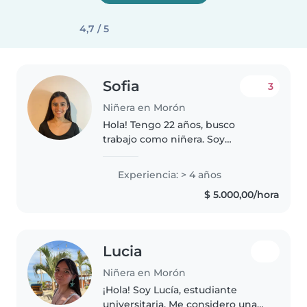
4,7 / 5
Sofia
3
Niñera en Morón
Hola! Tengo 22 años, busco
trabajo como niñera. Soy
estudiante en la carrera Lic. en
Nutrición Tengo experiencia con
Experiencia: > 4 años
niños y bebés (de múltiples
$ 5.000,00/hora
tambien) referencia
comprobable. Soy..
Lucia
Niñera en Morón
¡Hola! Soy Lucía, estudiante
universitaria. Me considero una