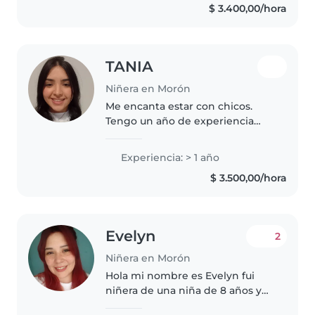
$ 3.400,00/hora
hacer manualidades y jugar...
TANIA
Niñera en Morón
Me encanta estar con chicos.
Tengo un año de experiencia
cuidando niños pequeños y
preescolares. Soy responsable,
Experiencia: > 1 año
empática y tranquila, y disfruto
$ 3.500,00/hora
ayudar en tareas, cocinar y
dibujar..
Evelyn
2
Niñera en Morón
Hola mi nombre es Evelyn fui
niñera de una niña de 8 años y
de un bebe de 1 año y medio, soy