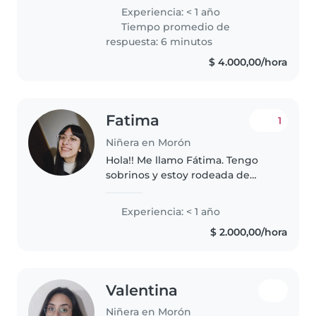
atenta , paciente y dedicada.
Experiencia: < 1 año
estudio para ser seño de teatro
Tiempo promedio de
preferentemente de jardín,..
respuesta: 6 minutos
$ 4.000,00/hora
Fatima
1
Niñera en Morón
Hola!! Me llamo Fátima. Tengo
sobrinos y estoy rodeada de
bebés siempre. Me gusta pasar
tiempo con ellos. Trabajé como
Experiencia: < 1 año
niñera por 3 años y me gustaría
$ 2.000,00/hora
seguir haciéndolo. Tengo
experiencia..
Valentina
Niñera en Morón