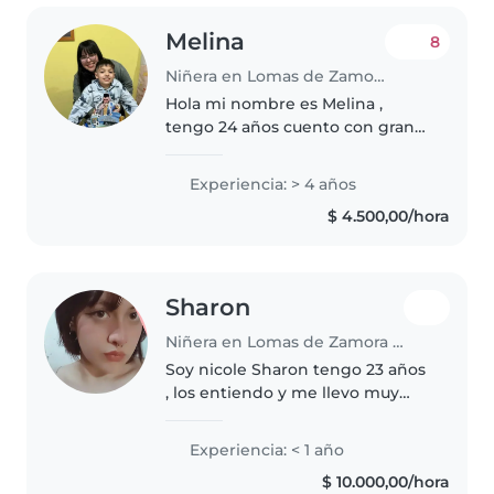
Melina
8
Niñera en Lomas de Zamora (Buenos Aires)
Hola mi nombre es Melina ,
tengo 24 años cuento con gran
experiencia en cuidado de niños
de 0 a 12 años estoy estudiando
Experiencia: > 4 años
el profesorado de ed especial!
$ 4.500,00/hora
soy amable atenta tengo mucha..
Sharon
Niñera en Lomas de Zamora (Buenos Aires)
Soy nicole Sharon tengo 23 años
, los entiendo y me llevo muy
bien con los más pequeños 👧👦,
divertirnos jugando, dibujando,
Experiencia: < 1 año
haciendo manualidades 🌈🎨🖍🪁
$ 10.000,00/hora
⚽🪄. Me interesó por saber sus..