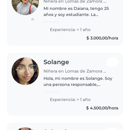
Niñera en Lomas de Zamora (Buenos Aires)
Mi nombre es Daiana, tengo 25
años y soy estudiante. La
(1)
experiencia que tengo es solo
con niños de la familia. Amo a los
Experiencia: < 1 año
nenes y me encanta pasar
$ 3.000,00/hora
tiempo con ellos! Soy una
persona..
Solange
Niñera en Lomas de Zamora (Buenos Aires)
Hola, mi nombre es Solange. Soy
una persona responsable,
tranquila y atenta, me llevo muy
bien con niños y disfruto
Experiencia: > 1 año
acompañarlos en sus actividades,
$ 4.500,00/hora
juegos y también ayudarlos con..