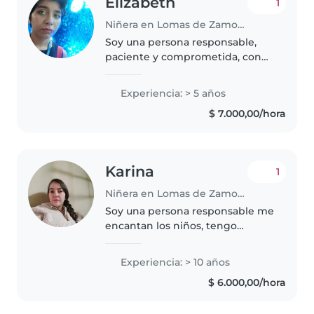
Elizabeth
1
Niñera en Lomas de Zamora (Buenos Aires)
Soy una persona responsable,
paciente y comprometida, con
experiencia cuidando niños de
distintas edades, desde bebés
Experiencia: > 5 años
hasta preadolescentes. He
$ 7.000,00/hora
trabajado tanto con un solo niño
como..
Karina
1
Niñera en Lomas de Zamora (Buenos Aires)
Soy una persona responsable me
encantan los niños, tengo
experiencia y me adapto a
cualquier necesidad todo es
Experiencia: > 10 años
charlable. Tengo experiencia
$ 6.000,00/hora
cuidando niños soy divertida,
alegre y empatíca...