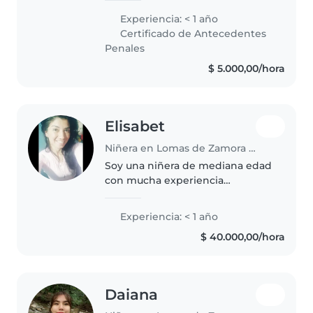
Tengo experiencia cuidando
Experiencia: < 1 año
niños de 3 a 15 años. Me encanta
Certificado de Antecedentes
dibujar, leer, la música y los..
Penales
$ 5.000,00/hora
Elisabet
Niñera en Lomas de Zamora (Buenos Aires)
Soy una niñera de mediana edad
con mucha experiencia
cuidando niños de todas las
edades, desde bebés hasta
Experiencia: < 1 año
adolescentes. Aunque no tengo
$ 40.000,00/hora
certificación de primeros
auxilios, soy muy..
Daiana