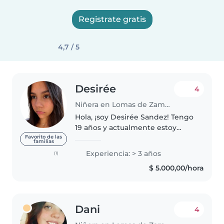
Registrate gratis
4,7 / 5
Desirée
4
Niñera en Lomas de Zamora (Buenos Aires)
Hola, ¡soy Desirée Sandez! Tengo
19 años y actualmente estoy
estudiando Derecho en la UNLZ
Favorito de las
familias
(en Lomas de Zamora). Me
Experiencia: > 3 años
(1)
considero una persona súper
$ 5.000,00/hora
organizada, comunicativa y muy
empática,..
Dani
4