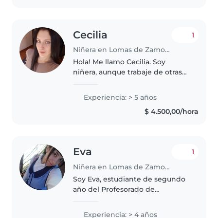
Cecilia
1
Niñera en Lomas de Zamora (Buenos Aires)
Hola! Me llamo Cecilia. Soy
niñera, aunque trabaje de otras
cosas, pero me gusta mucho
este rubro.. me llevo muy bien
Experiencia: > 5 años
con los niños, me encanta pasar
$ 4.500,00/hora
tiempo con ellos dibujando y
jugando...
Eva
1
Niñera en Lomas de Zamora (Buenos Aires)
Soy Eva, estudiante de segundo
año del Profesorado de
Educación Inicial. Tengo 3 años
de experiencia cuidando chicos
Experiencia: > 4 años