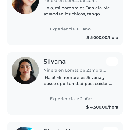
Niñera en Lomas de Zamora (Buenos Aires)
Hola, mi nombre es Daniela. Me
agrandan los chicos, tengo
paciencia y estoy en busca de
trabajo. Tengo disponibles todas
Experiencia: > 1 año
las mañanas, mediodías y tardes.
$ 5.000,00/hora
Cualquier consulta se pueden..
Silvana
Niñera en Lomas de Zamora (Buenos Aires)
¡Hola! Mi nombre es Silvana y
busco oportunidad para cuidar a
tus peques. Tengo experiencia
cuidando a niños de mi familia y
Experiencia: > 2 años
vecinos en un rango de 1 a 7
$ 4.500,00/hora
años. Me encanta proponer..