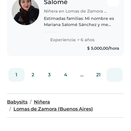
Salomé
Niñera en Lomas de Zamora (Buenos Aires)
Estimadas familias: Mi nombre es
Mariana Salomé Sánchez y me
gustaría presentarme como
candidata para el cuidado de sus
Experiencia: > 6 años
hijos. Soy una persona
$ 5.000,00/hora
responsable, paciente y muy
comprometida..
1
2
3
4
...
21
Babysits
Niñera
Lomas de Zamora (Buenos Aires)