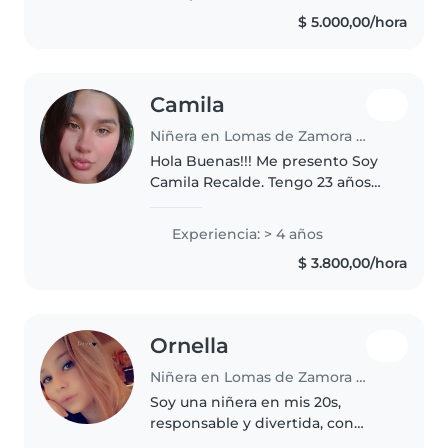
desde los 4 meses hasta los 12
$ 5.000,00/hora
años, tanto de forma particular..
Camila
Niñera en Lomas de Zamora (Buenos Aires)
Hola Buenas!!! Me presento Soy
Camila Recalde. Tengo 23 años
Soy de zona sur Banfield Cuento
con 4 años de experiencia fuera
Experiencia: > 4 años
y también en mí entorno familiar
$ 3.800,00/hora
! Se cuidar a tanto a..
Ornella
Niñera en Lomas de Zamora (Buenos Aires)
Soy una niñera en mis 20s,
responsable y divertida, con
certificado de primeros auxilios.