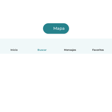
Mapa
Inicio
Buscar
Mensajes
Favoritos
Español
Cómo funciona
Ayuda
Términos y Privacidad
Precios
Datos de la empresa