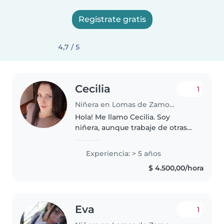
Registrate gratis
4,7 / 5
Cecilia
1
Niñera en Lomas de Zamora (Buenos Aires)
Hola! Me llamo Cecilia. Soy
niñera, aunque trabaje de otras
cosas, pero me gusta mucho
este rubro.. me llevo muy bien
Experiencia: > 5 años
con los niños, me encanta pasar
$ 4.500,00/hora
tiempo con ellos dibujando y
jugando...
Eva
1