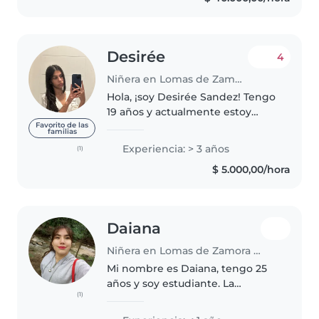
auxilios, soy muy..
Desirée
4
Niñera en Lomas de Zamora (Buenos Aires)
Hola, ¡soy Desirée Sandez! Tengo
19 años y actualmente estoy
estudiando Derecho en la UNLZ
Favorito de las
familias
(en Lomas de Zamora). Me
Experiencia: > 3 años
(1)
considero una persona súper
$ 5.000,00/hora
organizada, comunicativa y muy
empática,..
Daiana
Niñera en Lomas de Zamora (Buenos Aires)
Mi nombre es Daiana, tengo 25
años y soy estudiante. La
(1)
experiencia que tengo es solo
con niños de la familia. Amo a los