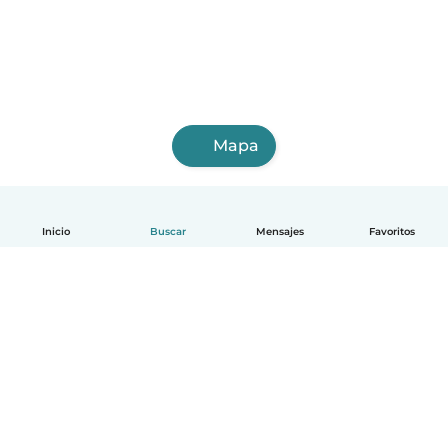
Mapa
Inicio
Buscar
Mensajes
Favoritos
Español
Cómo funciona
Ayuda
Términos y Privacidad
Precios
Datos de la empresa