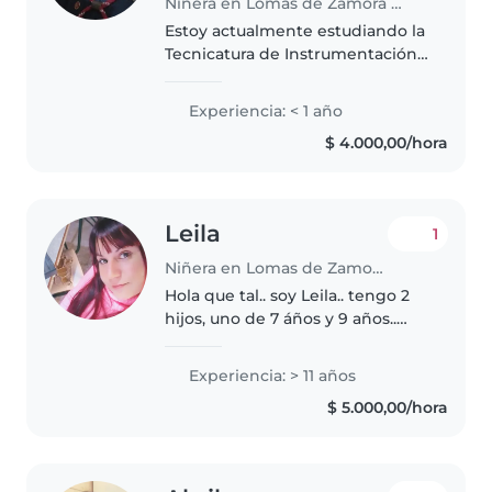
Niñera en Lomas de Zamora (Buenos Aires)
Estoy actualmente estudiando la
Tecnicatura de Instrumentación
Quirúrgica. Estoy buscando un
trabajo que me permita
Experiencia: < 1 año
moverme fácil y rápidamente,
$ 4.000,00/hora
empezar de a poco a tener un
ingreso..
Leila
1
Niñera en Lomas de Zamora (Buenos Aires)
Hola que tal.. soy Leila.. tengo 2
hijos, uno de 7 áños y 9 años..
estuve trabajando cuidando 2
nenes de 4 años y uno de 7 áños
Experiencia: > 11 años
especial.. Me siento capas con
$ 5.000,00/hora
este trabajo.. ya que..