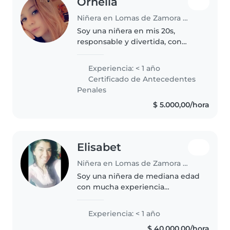
Ornella
Niñera en Lomas de Zamora (Buenos Aires)
Soy una niñera en mis 20s,
responsable y divertida, con
certificado de primeros auxilios.
Tengo experiencia cuidando
Experiencia: < 1 año
niños de 3 a 15 años. Me encanta
Certificado de Antecedentes
dibujar, leer, la música y los..
Penales
$ 5.000,00/hora
Elisabet
Niñera en Lomas de Zamora (Buenos Aires)
Soy una niñera de mediana edad
con mucha experiencia
cuidando niños de todas las
edades, desde bebés hasta
Experiencia: < 1 año
adolescentes. Aunque no tengo
$ 40.000,00/hora
certificación de primeros