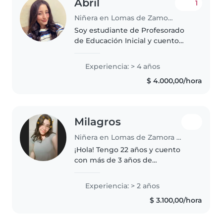
Abril
1
Niñera en Lomas de Zamora (Buenos Aires)
Soy estudiante de Profesorado
de Educación Inicial y cuento
con experiencia en el cuidado y
acompañamiento de niños. He
Experiencia: > 4 años
trabajado en un salón infantil y
$ 4.000,00/hora
también me he desempeñado
como..
Milagros
Niñera en Lomas de Zamora (Buenos Aires)
¡Hola! Tengo 22 años y cuento
con más de 3 años de
experiencia cuidando niños
pequeños, de preescolar y
Experiencia: > 2 años
escolar. Disfruto mucho cuidar
$ 3.100,00/hora
niños y me encanta hacer
actividades creativas,..