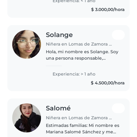
Experiencia: < 1 año
nenes y me encanta pasar
$ 3.000,00/hora
tiempo con ellos! Soy una
persona..
Solange
Niñera en Lomas de Zamora (Buenos Aires)
Hola, mi nombre es Solange. Soy
una persona responsable,
tranquila y atenta, me llevo muy
bien con niños y disfruto
Experiencia: > 1 año
acompañarlos en sus actividades,
$ 4.500,00/hora
juegos y también ayudarlos con..
Salomé
Niñera en Lomas de Zamora (Buenos Aires)
Estimadas familias: Mi nombre es
Mariana Salomé Sánchez y me