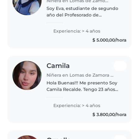
Niñera en Lomas de Zamora (Buenos Aires)
Soy Eva, estudiante de segundo
año del Profesorado de
Educación Inicial. Tengo 3 años
de experiencia cuidando chicos
Experiencia: > 4 años
desde los 4 meses hasta los 12
$ 5.000,00/hora
años, tanto de forma particular..
Camila
Niñera en Lomas de Zamora (Buenos Aires)
Hola Buenas!!! Me presento Soy
Camila Recalde. Tengo 23 años
Soy de zona sur Banfield Cuento
con 4 años de experiencia fuera
Experiencia: > 4 años
y también en mí entorno familiar
$ 3.800,00/hora
! Se cuidar a tanto a..