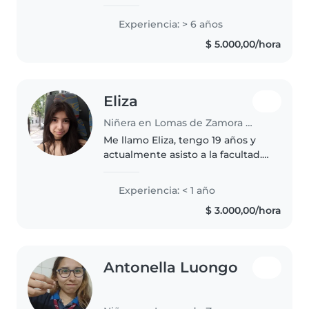
gustaría presentarme como
candidata para el cuidado de sus
Experiencia: > 6 años
hijos. Soy una persona
$ 5.000,00/hora
responsable, paciente y muy
comprometida..
Eliza
Niñera en Lomas de Zamora (Buenos Aires)
Me llamo Eliza, tengo 19 años y
actualmente asisto a la facultad.
Cuento con experiencia
trabajando en jugueteria donde
Experiencia: < 1 año
en muchas ocasiones tenía que
$ 3.000,00/hora
cuidar niños. Me considero
alguien..
Antonella Luongo