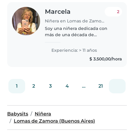
Marcela
2
Niñera en Lomas de Zamora (Buenos Aires)
Soy una niñera dedicada con
más de una década de
experiencia cuidando niños de
diferentes edades, desde bebés
Experiencia: > 11 años
hasta preescolares. Tengo
$ 3.500,00/hora
habilidades especiales para
trabajar con niños..
1
2
3
4
...
21
Babysits
Niñera
Lomas de Zamora (Buenos Aires)