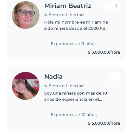
Miriam Beatriz
2
Niñera en Libertad
Hola mi nombre es miriam he
sido niñera desde el 2000 he
cuidado niños desde su
nacimiento hasta niños en edad
Experiencia: > 11 años
escolar si queres podes
$ 3.000,00/hora
comunicarte conmigo para una
entrevista estoy..
Nadia
Niñera en Libertad
Soy una niñera con más de 10
años de experiencia en el
cuidado de niños de todas las
edades, desde bebés hasta
Experiencia: > 10 años
adolescentes. Tengo experiencia
$ 5.000,00/hora
con niños con asma y me
encanta involucrarlos..