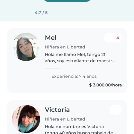
4,7 / 5
Mel
4
Niñera en Libertad
Hola me llamo Mel, tengo 21
años, soy estudiante de maestra
de nivel inicial estoy cursando el
primer año en Merlo, además me
Experiencia: > 4 años
recibí con el curso de
$ 3.000,00/hora
acompañante terapéutico con
certificado..
Victoria
Niñera en Libertad
Hola mi nombre es Victoria
tengo 40 años busco trabajo de