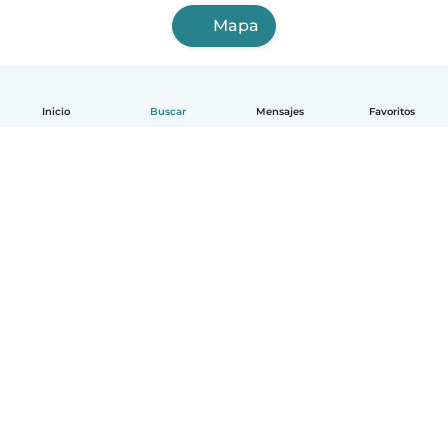
Mapa
Inicio
Buscar
Mensajes
Favoritos
Español
Cómo funciona
Ayuda
Términos y Privacidad
Precios
Datos de la empresa
Babysits para Empresas
Normas de la comunidad