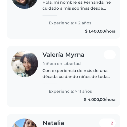
Hola, mi nombre es Fernanda, he
cuidado a mis sobrinas desde
muy chica, mi hermana trabaja
24x 48hs y en repetidas
Experiencia: > 2 años
ocasiones cuidé a sus hijas, hoy
$ 1.400,00/hora
en día ellas tienen 14 y 8 años...
Valería Myrna
Niñera en Libertad
Con experiencia de más de una
década cuidando niños de todas
las edades, me encanta crear
momentos llenos de creatividad
Experiencia: > 11 años
y diversión. Soy responsable,
$ 4.000,00/hora
cariñoso y muy buena con las..
Natalia
2