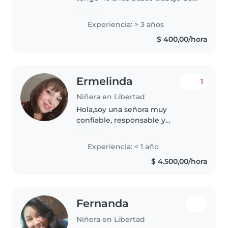
niñera por qué es lo que más me
gusta hacer y siempre trabajé de
Experiencia: > 3 años
niñera soy dinámica me gusta
$ 400,00/hora
armar juegos ayudar con las..
Ermelinda
1
Niñera en Libertad
Hola,soy una señora muy
confiable, responsable y
cuidadosa,con los niños que
cuido y con las personas que
Experiencia: < 1 año
integren el grupo familiar,me
$ 4.500,00/hora
adapto fácilmente,no tengo
problemas de horarios,me..
Fernanda
Niñera en Libertad