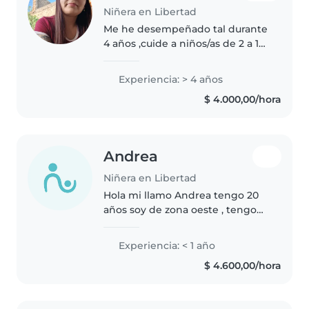
Niñera en Libertad
Me he desempeñado tal durante
4 años ,cuide a niños/as de 2 a 10
años , soy responsable , cariñosa
y amable . Cuidado durante
Experiencia: > 4 años
vacaciones escolares
$ 4.000,00/hora
,acompañamiento. No dudes en
consultarme..
Andrea
Niñera en Libertad
Hola mi llamo Andrea tengo 20
años soy de zona oeste , tengo
muchísimas ganas de trabajar
con niños. soy una chica super
Experiencia: < 1 año
tranquila , dinámica , con mucha
$ 4.600,00/hora
paciencia, divertida y amorosa..