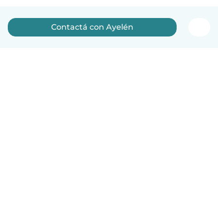
Contactá con Ayelén
Español
Cómo funciona
Ayuda
Términos y Privacidad
Precios
Datos de la empresa
Babysits para Empresas
Normas de la comunidad