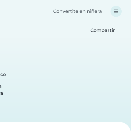
Convertite en niñera
Compartir
eco
a
ra