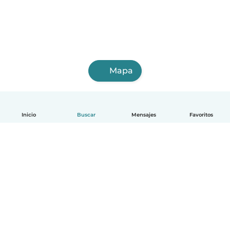
Mapa
Inicio
Buscar
Mensajes
Favoritos
Español
Cómo funciona
Ayuda
Términos y Privacidad
Precios
Datos de la empresa