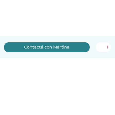
Contactá con Martina
1
Español
Cómo funciona
Ayuda
Términos y Privacidad