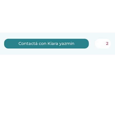
Contactá con Kiara yazmin
2
Español
Cómo funciona
Ayuda
Términos y Privacidad