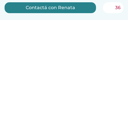
Contactá con Renata
36
Español
Cómo funciona
Ayuda
Términos y Privacidad
Precios
Datos de la empresa
Babysits para Empresas
Normas de la comunidad