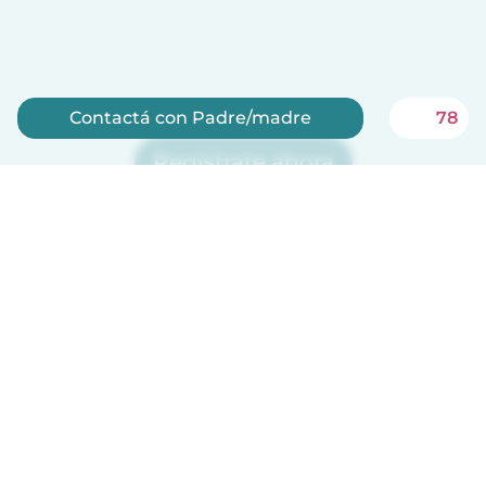
Contactá con Padre/madre
78
Registrate ahora
¡Babysits es gratis para niñeras!
Español
Cómo funciona
Ayuda
Términos y Privacidad
Precios
Datos de la empresa
Babysits para Empresas
Normas de la comunidad