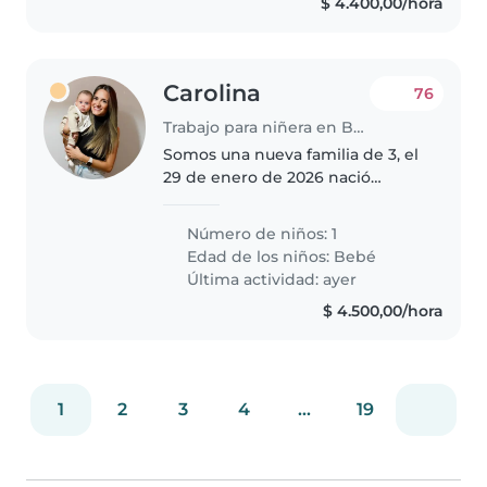
$ 4.400,00/hora
Carolina
76
Trabajo para niñera en Buenos Aires
Somos una nueva familia de 3, el
29 de enero de 2026 nació
nuestro primer hijo. Yo soy Caro
la mamá y tengo 33 años y
Número de niños: 1
Marcos el papá tiene 31 años. El
Edad de los niños:
Bebé
bebi se llama Estanislao y él..
Última actividad: ayer
$ 4.500,00/hora
1
2
3
4
...
19