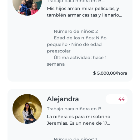
Trabajo para niñera en Buenos Aires
Mis hijos aman mirar películas, y
también armar casitas y llenarlo
de juguetes, al mas chico le
gustan los dinosaurios y fingir
Número de niños: 2
que es uno de ellos
Edad de los niños:
Niño
pequeño
•
Niño de edad
preescolar
Última actividad: hace 1
semana
$ 5.000,00/hora
Alejandra
44
Trabajo para niñera en Buenos Aires
La niñera es para mi sobrino
Jeremias. Es un nene de 17
meses muy risueño, le gusta
jugar y es muy curioso. Recién
Número de niños: 1