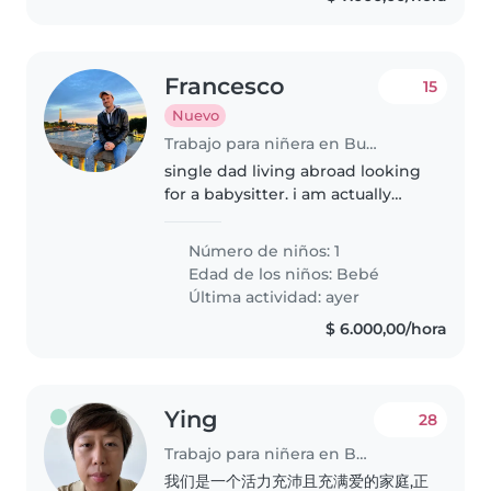
Francesco
15
Nuevo
Trabajo para niñera en Buenos Aires
single dad living abroad looking
for a babysitter. i am actually
working in London but soon
changing my location
Número de niños: 1
(argentina) cuz of my job
Edad de los niños:
Bebé
Última actividad: ayer
$ 6.000,00/hora
Ying
28
Trabajo para niñera en Buenos Aires
我们是一个活力充沛且充满爱的家庭,正