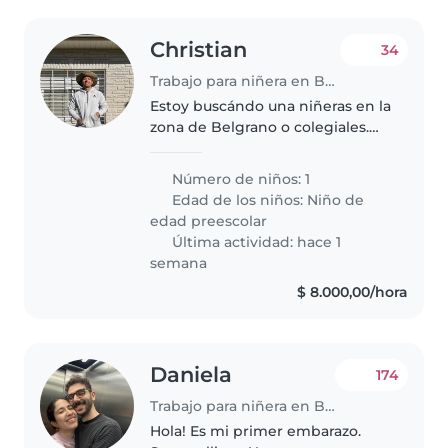
Christian
34
Trabajo para niñera en Buenos Aires
Estoy buscándo una niñeras en la
zona de Belgrano o colegiales.
Sería de mucha ayuda. Quiero
que la nena siga aprendiendo
Número de niños: 1
mientras en el rato que la estén
Edad de los niños:
Niño de
cuidando. Sobre todo con..
edad preescolar
Última actividad: hace 1
semana
$ 8.000,00/hora
Daniela
174
Trabajo para niñera en Buenos Aires
Hola! Es mi primer embarazo.