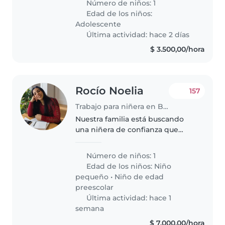
Número de niños: 1
pueda ayudar acompañándola a
Edad de los niños:
sus actividades extracurriculares
Adolescente
y..
Última actividad: hace 2 días
$ 3.500,00/hora
Rocío Noelia
157
Trabajo para niñera en Buenos Aires
Nuestra familia está buscando
una niñera de confianza que
pueda cuidar de nuestra hijo de
3 años. Necesitamos a alguien
Número de niños: 1
que esté cómodo con las
Edad de los niños:
Niño
mascotas y pueda ayudar con
pequeño
•
Niño de edad
algunas..
preescolar
Última actividad: hace 1
semana
$ 7.000,00/hora