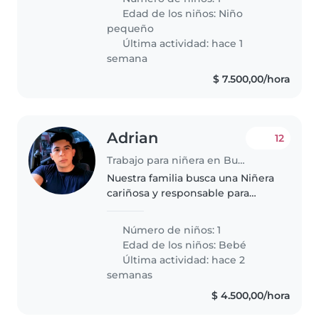
aprendió a caminar Necesito a
Edad de los niños:
Niño
alguien del 27/7 al 31/8 de 12pm
pequeño
a..
Última actividad: hace 1
semana
$ 7.500,00/hora
Adrian
12
Trabajo para niñera en Buenos Aires
Nuestra familia busca una Niñera
cariñosa y responsable para
nuestro bebé curioso y juguetón.
Necesitamos alguien cómoda
Número de niños: 1
con mascotas y que pueda
Edad de los niños:
Bebé
cocinar. ¡Contáctame para
Última actividad: hace 2
coordinar..
semanas
$ 4.500,00/hora