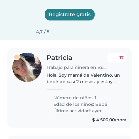
Registrate gratis
4,7 / 5
Patricia
17
Trabajo para niñera en Buenos Aires
Hola. Soy mamá de Valentino, un
bebé de casi 2 meses, y estoy
buscando una niñera
responsable, cariñosa y con
Número de niños: 1
experiencia en el cuidado de
Edad de los niños:
Bebé
bebés. Busco una persona
Última actividad: ayer
paciente, atenta..
$ 4.500,00/hora