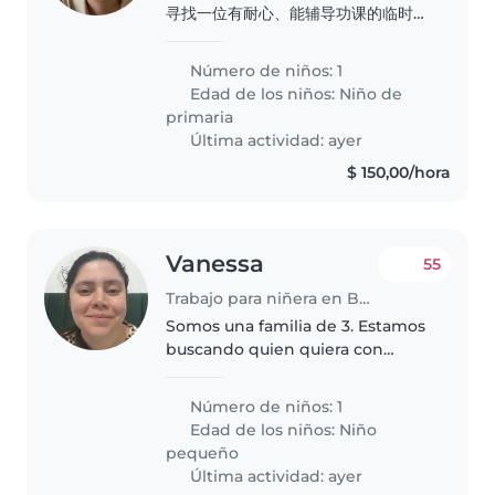
寻找一位有耐心、能辅导功课的临时保
姆,照顾我们好动好奇且热爱运动的6岁
小学生。期待温馨而专业的照顾!
Número de niños: 1
Edad de los niños:
Niño de
primaria
Última actividad: ayer
$ 150,00/hora
Vanessa
55
Trabajo para niñera en Buenos Aires
Somos una familia de 3. Estamos
buscando quien quiera con
respeto y propuestas juegue con
Ana de 2 años
Número de niños: 1
Edad de los niños:
Niño
pequeño
Última actividad: ayer