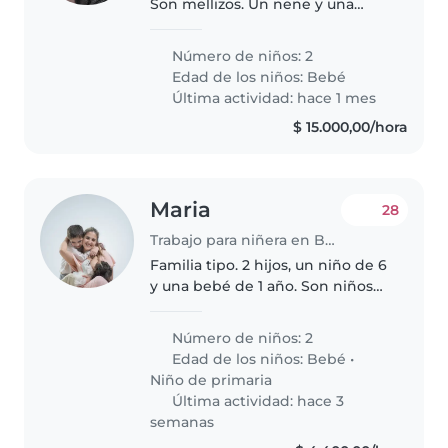
Son mellizos. Un nene y una
nena. Fecha estimada de parto
15 de agosto. Mi marido (31 años)
Número de niños: 2
y yo (32 años) trabajamos de
Edad de los niños:
Bebé
lunes a viernes de 9 a 18hs. Yo..
Última actividad: hace 1 mes
$ 15.000,00/hora
Maria
28
Trabajo para niñera en Buenos Aires
Familia tipo. 2 hijos, un niño de 6
y una bebé de 1 año. Son niños
buenos, con ganas de jugar
Número de niños: 2
Edad de los niños:
Bebé
•
Niño de primaria
Última actividad: hace 3
semanas