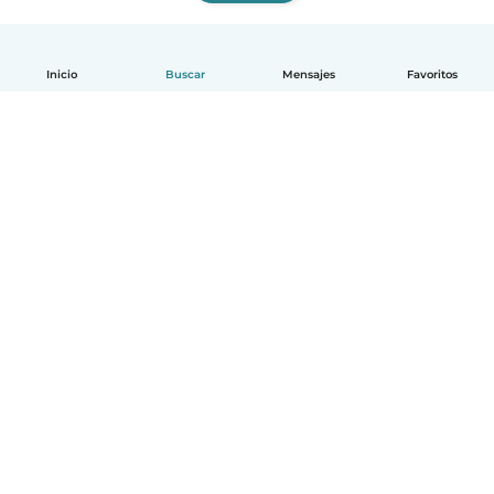
Inicio
Buscar
Mensajes
Favoritos
Español
Cómo funciona
Ayuda
Términos y Privacidad
Precios
Datos de la empresa
Babysits para Empresas
Normas de la comunidad
© Babysits B.V.