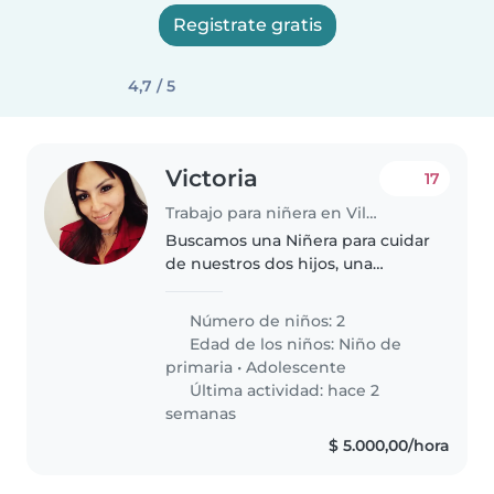
Registrate gratis
4,7 / 5
Victoria
17
Trabajo para niñera en Villa Celina
Buscamos una Niñera para cuidar
de nuestros dos hijos, una
pequeña curiosa de 9 años y una
adolescente amigable de 13
Número de niños: 2
años. Preferimos que sea alguien
Edad de los niños:
Niño de
cómodo con mascotas, cocinar,..
primaria
•
Adolescente
Última actividad: hace 2
semanas
$ 5.000,00/hora