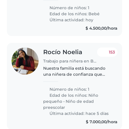
responsable, cariñosa y con
Número de niños: 1
experiencia en el cuidado de
Edad de los niños:
Bebé
bebés. Busco una persona
Última actividad: hoy
paciente, atenta..
$ 4.500,00/hora
Rocío Noelia
153
Trabajo para niñera en Buenos Aires
Nuestra familia está buscando
una niñera de confianza que
pueda cuidar de nuestra hijo de
3 años. Necesitamos a alguien
Número de niños: 1
que esté cómodo con las
Edad de los niños:
Niño
mascotas y pueda ayudar con
pequeño
•
Niño de edad
algunas..
preescolar
Última actividad: hace 5 días
$ 7.000,00/hora