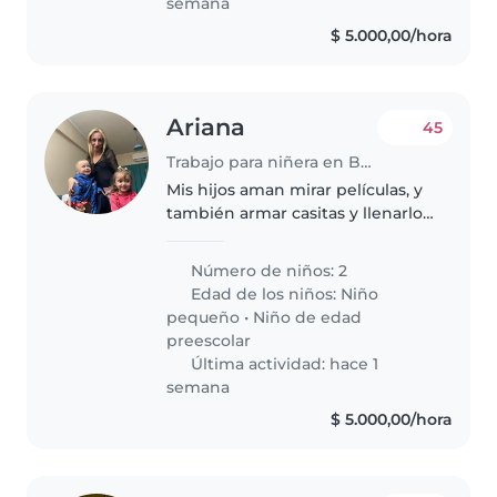
semana
$ 5.000,00/hora
Ariana
45
Trabajo para niñera en Buenos Aires
Mis hijos aman mirar películas, y
también armar casitas y llenarlo
de juguetes, al mas chico le
gustan los dinosaurios y fingir
Número de niños: 2
que es uno de ellos
Edad de los niños:
Niño
pequeño
•
Niño de edad
preescolar
Última actividad: hace 1
semana
$ 5.000,00/hora