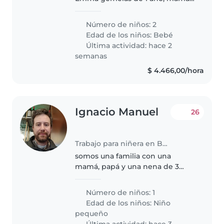
papá y un gato.
Número de niños: 2
Edad de los niños:
Bebé
Última actividad: hace 2
semanas
$ 4.466,00/hora
Ignacio Manuel
26
Trabajo para niñera en Buenos Aires
somos una familia con una
mamá, papá y una nena de 3
años. que la mamá necesita
ayuda para cuidar a la nena para
Número de niños: 1
poder descansar o estudiar
Edad de los niños:
Niño
pequeño
Última actividad: hace 3