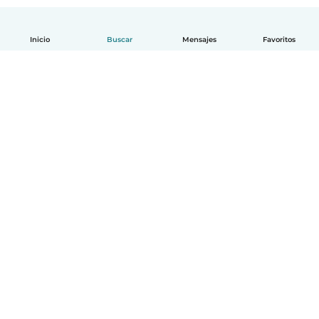
Inicio
Buscar
Mensajes
Favoritos
Español
Cómo funciona
Ayuda
Términos y Privacidad
Precios
Datos de la empresa
Babysits para Empresas
Normas de la comunidad
© Babysits B.V.