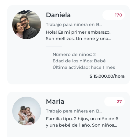
Daniela
170
Trabajo para niñera en Buenos Aires
Hola! Es mi primer embarazo.
Son mellizos. Un nene y una
nena. Fecha estimada de parto
15 de agosto. Mi marido (31 años)
Número de niños: 2
y yo (32 años) trabajamos de
Edad de los niños:
Bebé
lunes a viernes de 9 a 18hs. Yo..
Última actividad: hace 1 mes
$ 15.000,00/hora
Maria
27
Trabajo para niñera en Buenos Aires
Familia tipo. 2 hijos, un niño de 6
y una bebé de 1 año. Son niños
buenos, con ganas de jugar