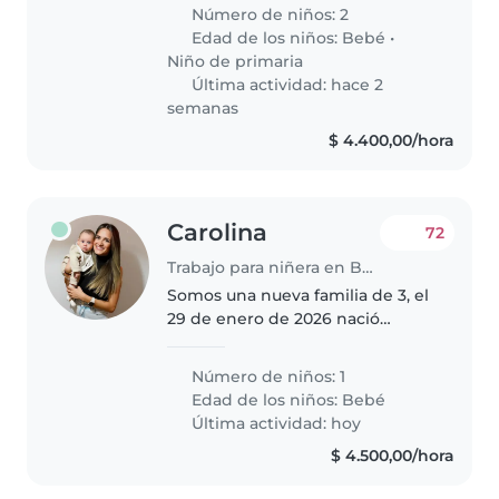
Número de niños: 2
Edad de los niños:
Bebé
•
Niño de primaria
Última actividad: hace 2
semanas
$ 4.400,00/hora
Carolina
72
Trabajo para niñera en Buenos Aires
Somos una nueva familia de 3, el
29 de enero de 2026 nació
nuestro primer hijo. Yo soy Caro
la mamá y tengo 33 años y
Número de niños: 1
Marcos el papá tiene 31 años. El
Edad de los niños:
Bebé
bebi se llama Estanislao y él..
Última actividad: hoy
$ 4.500,00/hora