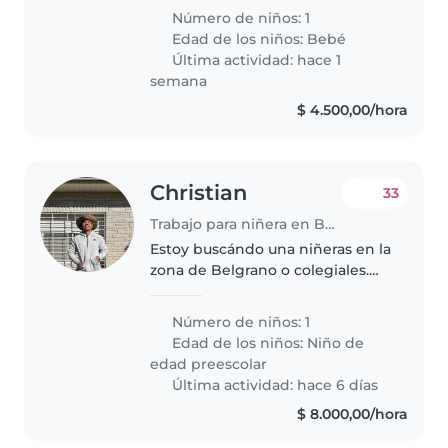
Necesitamos alguien cómoda
Número de niños: 1
con mascotas y que pueda
Edad de los niños:
Bebé
cocinar. ¡Contáctame para
Última actividad: hace 1
coordinar..
semana
$ 4.500,00/hora
Christian
33
Trabajo para niñera en Buenos Aires
Estoy buscándo una niñeras en la
zona de Belgrano o colegiales.
Sería de mucha ayuda. Quiero
que la nena siga aprendiendo
Número de niños: 1
mientras en el rato que la estén
Edad de los niños:
Niño de
cuidando. Sobre todo con..
edad preescolar
Última actividad: hace 6 días
$ 8.000,00/hora