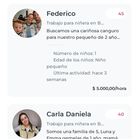
Federico
45
Trabajo para niñera en Buenos Aires
Buscamos una cariñosa canguro
para nuestro pequeño de 2 años,
lleno de energía y curiosidad.
Necesitamos alguien
Número de niños: 1
responsable que le acompañe
Edad de los niños:
Niño
en sus juegos y aventuras en
pequeño
casa
Última actividad: hace 3
semanas
$ 5.000,00/hora
Carla Daniela
40
Trabajo para niñera en Buenos Aires
Somos una familia de 5, Luna y
Emma gemelas de 1 año, mamá y