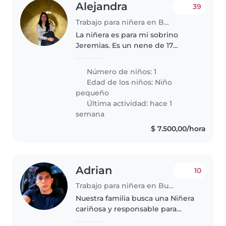
Alejandra
39
Trabajo para niñera en Buenos Aires
La niñera es para mi sobrino
Jeremias. Es un nene de 17
meses muy risueño, le gusta
jugar y es muy curioso. Recién
Número de niños: 1
aprendió a caminar Necesito a
Edad de los niños:
Niño
alguien del 27/7 al 31/8 de 12pm
pequeño
a..
Última actividad: hace 1
semana
$ 7.500,00/hora
Adrian
10
Trabajo para niñera en Buenos Aires
Nuestra familia busca una Niñera
cariñosa y responsable para
nuestro bebé curioso y juguetón.