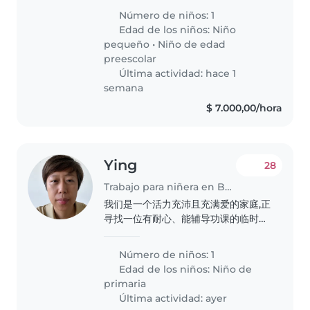
3 años. Necesitamos a alguien
Número de niños: 1
que esté cómodo con las
Edad de los niños:
Niño
mascotas y pueda ayudar con
pequeño
•
Niño de edad
algunas..
preescolar
Última actividad: hace 1
semana
$ 7.000,00/hora
Ying
28
Trabajo para niñera en Buenos Aires
我们是一个活力充沛且充满爱的家庭,正
寻找一位有耐心、能辅导功课的临时保
姆,照顾我们好动好奇且热爱运动的6岁
小学生。期待温馨而专业的照顾!
Número de niños: 1
Edad de los niños:
Niño de
primaria
Última actividad: ayer