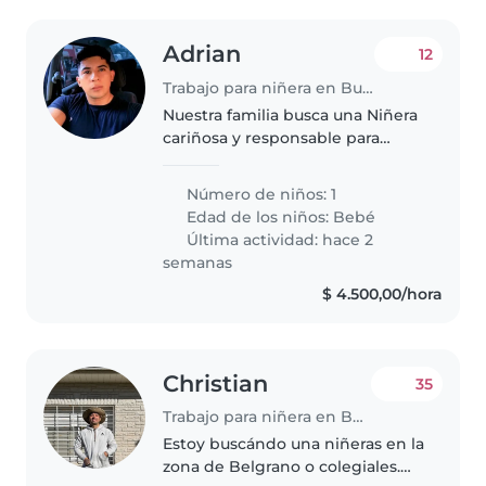
Adrian
12
Trabajo para niñera en Buenos Aires
Nuestra familia busca una Niñera
cariñosa y responsable para
nuestro bebé curioso y juguetón.
Necesitamos alguien cómoda
Número de niños: 1
con mascotas y que pueda
Edad de los niños:
Bebé
cocinar. ¡Contáctame para
Última actividad: hace 2
coordinar..
semanas
$ 4.500,00/hora
Christian
35
Trabajo para niñera en Buenos Aires
Estoy buscándo una niñeras en la
zona de Belgrano o colegiales.