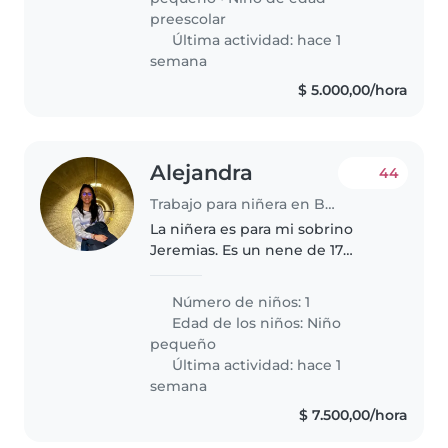
preescolar
Última actividad: hace 1
semana
$ 5.000,00/hora
Alejandra
44
Trabajo para niñera en Buenos Aires
La niñera es para mi sobrino
Jeremias. Es un nene de 17
meses muy risueño, le gusta
jugar y es muy curioso. Recién
Número de niños: 1
aprendió a caminar Necesito a
Edad de los niños:
Niño
alguien del 27/7 al 31/8 de 12pm
pequeño
a..
Última actividad: hace 1
semana
$ 7.500,00/hora