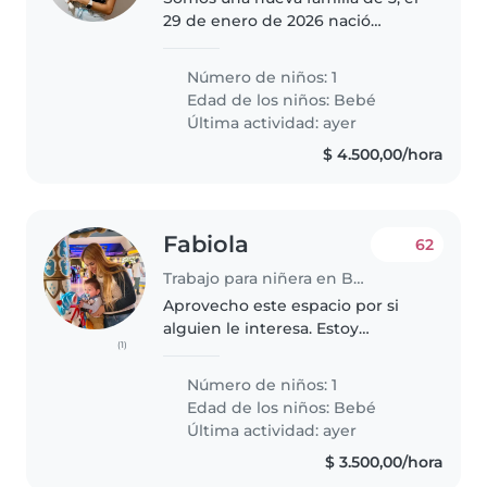
29 de enero de 2026 nació
nuestro primer hijo. Yo soy Caro
la mamá y tengo 33 años y
Número de niños: 1
Marcos el papá tiene 31 años. El
Edad de los niños:
Bebé
bebi se llama Estanislao y él..
Última actividad: ayer
$ 4.500,00/hora
Fabiola
62
Trabajo para niñera en Buenos Aires
Aprovecho este espacio por si
alguien le interesa. Estoy
(1)
necesitando una persona CON
EXPERIENCIA EN CAMBIO DE
Número de niños: 1
PAÑALES para persona adulto
Edad de los niños:
Bebé
mayor , que pueda acompañar a
Última actividad: ayer
mí mamá unas..
$ 3.500,00/hora