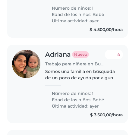
responsable, cariñosa y con
Número de niños: 1
experiencia en el cuidado de
Edad de los niños:
Bebé
bebés. Busco una persona
Última actividad: ayer
paciente, atenta..
$ 4.500,00/hora
Adriana
4
Nuevo
Trabajo para niñera en Buenos Aires
Somos una familia en búsqueda
de un poco de ayuda por algunas
horas con nuestro bebé de 6
meses
Número de niños: 1
Edad de los niños:
Bebé
Última actividad: ayer
$ 3.500,00/hora