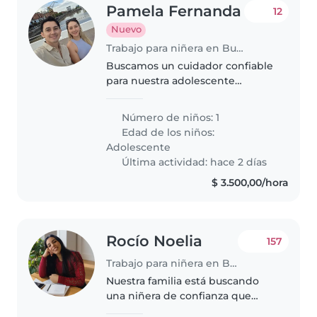
Pamela Fernanda
12
Nuevo
Trabajo para niñera en Buenos Aires
Buscamos un cuidador confiable
para nuestra adolescente
creativo y sociable de 13 años.
Necesitamos alguien que nos
Número de niños: 1
pueda ayudar acompañándola a
Edad de los niños:
sus actividades extracurriculares
Adolescente
y..
Última actividad: hace 2 días
$ 3.500,00/hora
Rocío Noelia
157
Trabajo para niñera en Buenos Aires
Nuestra familia está buscando
una niñera de confianza que
pueda cuidar de nuestra hijo de