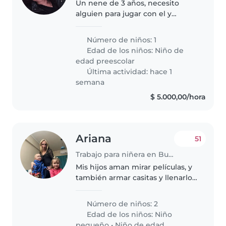
Un nene de 3 años, necesito
alguien para jugar con el y
disfrutar El día. Hay una buena
perra en casa.
Número de niños: 1
Edad de los niños:
Niño de
edad preescolar
Última actividad: hace 1
semana
$ 5.000,00/hora
Ariana
51
Trabajo para niñera en Buenos Aires
Mis hijos aman mirar películas, y
también armar casitas y llenarlo
de juguetes, al mas chico le
gustan los dinosaurios y fingir
Número de niños: 2
que es uno de ellos
Edad de los niños:
Niño
pequeño
•
Niño de edad