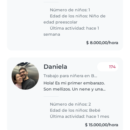
Sería de mucha ayuda. Quiero
que la nena siga aprendiendo
Número de niños: 1
mientras en el rato que la estén
Edad de los niños:
Niño de
cuidando. Sobre todo con..
edad preescolar
Última actividad: hace 1
semana
$ 8.000,00/hora
Daniela
174
Trabajo para niñera en Buenos Aires
Hola! Es mi primer embarazo.
Son mellizos. Un nene y una
nena. Fecha estimada de parto
15 de agosto. Mi marido (31 años)
Número de niños: 2
y yo (32 años) trabajamos de
Edad de los niños:
Bebé
lunes a viernes de 9 a 18hs. Yo..
Última actividad: hace 1 mes
$ 15.000,00/hora