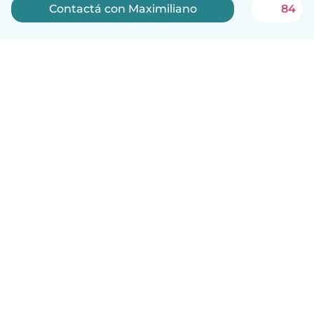
Contactá con Maximiliano
84
Español
Cómo funciona
Ayuda
Términos y Privacidad
Precios
Datos de la empresa
Babysits para Empresas
Normas de la comunidad